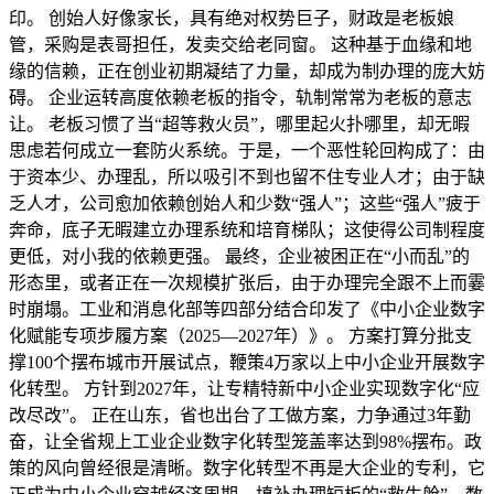
印。 创始人好像家长，具有绝对权势巨子，财政是老板娘
管，采购是表哥担任，发卖交给老同窗。 这种基于血缘和地
缘的信赖，正在创业初期凝结了力量，却成为制办理的庞大妨
碍。 企业运转高度依赖老板的指令，轨制常常为老板的意志
让。 老板习惯了当“超等救火员”，哪里起火扑哪里，却无暇
思虑若何成立一套防火系统。于是，一个恶性轮回构成了：由
于资本少、办理乱，所以吸引不到也留不住专业人才；由于缺
乏人才，公司愈加依赖创始人和少数“强人”；这些“强人”疲于
奔命，底子无暇建立办理系统和培育梯队；这使得公司制程度
更低，对小我的依赖更强。 最终，企业被困正在“小而乱”的
形态里，或者正在一次规模扩张后，由于办理完全跟不上而霎
时崩塌。工业和消息化部等四部分结合印发了《中小企业数字
化赋能专项步履方案（2025—2027年）》。 方案打算分批支
撑100个摆布城市开展试点，鞭策4万家以上中小企业开展数字
化转型。 方针到2027年，让专精特新中小企业实现数字化“应
改尽改”。 正在山东，省也出台了工做方案，力争通过3年勤
奋，让全省规上工业企业数字化转型笼盖率达到98%摆布。政
策的风向曾经很是清晰。数字化转型不再是大企业的专利，它