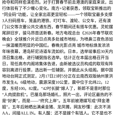
抢夺和同样愈演愈烈。对于打算春节前去港澳的家庭来说，出
行体验有了不少暖心变化。南方+记者获悉，领取宝新推出的
“同业码”功能，让全家出逛更显轻松——一个领取宝最多支撑
3人扫码搭车，笼盖的港铁、叮叮车、渡轮、公交车，还有澳
门公交等次要公共交通东西，春节期间还有搭车优惠。灵蛇摆
尾辞旧岁，骏马昂首送新春。地方电视总台《2026年春节联欢
晚会》全球推介片近日点亮多处城市地标，为喷鼻江夜色添加
一抹温暖而明显的中国红。春晚光影点亮 城市地标焕发浓浓
年味夜幕，港岛轩尼诗道车流如织。日本，选举竣事后30天内
须召集出格，进行辅弼指名选举。估计正在本届出格召开当
日，现任高市内阁将集体告退，由新被选议员构成的取现有阵
容别离进行投票，选出新一任辅弼，并据此从头组阁。据中国
地动台网正式测定，2月17日23时5分正在云南西双版纳州景洪
市发生4。6级地动，震源深度10公里，震中位于北纬22。12
度，东经100。82度。“42吋长腿”嫁人了，新郎不是昔时那位
“人肉提款机”。巴厘岛那场婚礼，照片一出，评论区最热的不
是“好美”，而是——“终究上岸”。五年前被港媒写成“拜金港
姐”，五年后她晒出满桌金猪、龙凤镯，网友秒懂：此次不消
AA，间接ALL IN。有人酸：还不是嫁个有钱人。它不是也不