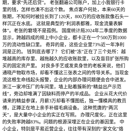
期，要求“先还后贷”。 老张翻遍公司账户，加上小我银行卡
里的钱，怎样也凑不出这个数。 焦点客户何处，本来60天的
账期，不知何时被拉长到了120天，800万的应收账款像石头一
样沉正在水底。 这就是典型的“利润表都雅，现金流量表解
体”。老张的窘境不是孤例。 国度统计局2024年二季度的数据
显示，跨越四成的规上中小企业，都卡正在一个500万到1000
万的流动性缺口里。 奇异的是，这些企业里73%近一年净利
润是正的。 钱到底去哪了？ 它们被“冻”正在了三个处所：越
堆越高的库存里、越拖越久的应收账款里，以及盲目扩张所购
买的固定资产里。 对良多手艺或发卖身世的老板来说，他们
通晓产物取市场，却看不懂这三张表之间的传导关系。当现金
流这根生命线起头报警，企业的内部办理问题便会合中迸发。
浙江一家冲压厂的车间里，墙上贴着簇新的“精益出产示范
线”，旁边却堆满了因缺料而停产的半成品。 企业从花大代价
请来的精益参谋，月薪3万却看不懂图纸，独一懂模具的教员
傅，正蹲正在地上亲手补缀毛病设备。 这种荒唐的“两沉
天”，是大量中小企业的实正在写照。 办理尺度化，正在这里
的失败率跨越83%。问题的根源深埋正在企业的基因里。 中
小企业，特别是平易近营企业，往往带有深刻的“家文化”烙