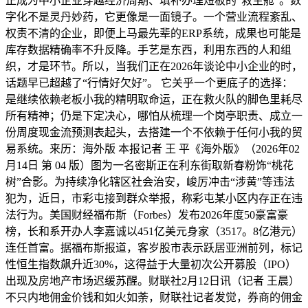
正成为中小企业穿越经济周期、填补办理短板的“救生舱”。数
字化不是灵丹妙药，它更像是一面镜子。一个营业流程紊乱、
权责不清的企业，即便上马最先辈的ERP系统，成果也可能是
库存数据精确率不升反降。手艺是东西，利用东西的人和组
织，才是环节。所以，当我们正在2026年谈论中小企业的时，
话题早已超越了“行情好欠好”。 它关乎一个更底子的选择：
是继续依赖老板小我的精明取命运，正在救火队的脚色里耗尽
所有精神；仍是下定决心，哪怕从梳理一个岗亭职责、成立一
份周度现金流预测表起头，去搭建一个不依赖于任何小我的贸
易系统。来历：海外版 本报记者 王 平《海外版》（2026年02
月14日 第 04 版）图为一名密斯正在利东街取新春粉饰“桃花
树”合影。为持续净化辖区社会治安，峻厉冲击“涉黄”等违法
犯为，近日，市彩屯接到群众举报，称彩屯某小区内存正在违
法行为。美国财经福布斯（Forbes）发布2026年度50豪富豪
榜，长和系开办人李嘉诚以451亿美元身家（3517。8亿港元）
连任首富。据福布斯报道，客岁股市表示跃居亚洲前列，标记
性恒生指数飙升近30%，这得益于大量初次公开募股（IPO）
出现及房地产市场迟缓苏醒。财联社2月12日讯（记者 王晨）
不只内地佣金价钱和如火如荼，财联社记者发觉，券商的佣金