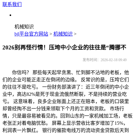
联系我们
机械知识
bjl平台官方网站
>
机械知识
>
2026别再怪行情！压垮中小企业的往往是“腾挪不
发布时间：2026-02-18 09:49
你信吗？ 那些每天起早贪黑、忙到脚不沾地的老板，他
们的企业可能正走正在倒闭的边缘。 反常识的是，压垮它们
的往往不是吃亏。 一份财务部演讲了：近三年倒闭的中小企
业中，高达82%是死于现金流俄然断裂，不是持续的营业吃
亏。 这意味着，良多企业账面上还正在赔本，老板的口袋里
却曾经掏不出一分钱来领取下个月的工资和货款。 市场行
情，只是最容易被看见的。回到山东的一家机械加工场，老板
老张正对着电脑忧愁。 屏幕上显示营收比客岁增加了15%，
利润表一片飘红。 银行的催款电线万的流动资金贷款后天到