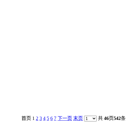
首页 1
2
3
4
5
6
7
下一页
末页
共
46
页
542
条