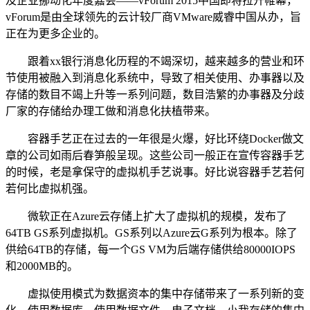
及企业挪动化年度嘉会——vForum 2015中国即将拉开帷幕，
vForum是由全球领先的云计较厂商VMware威睿中国从办，旨
正在为更多企业的。
跟着xx银行消息化历程的不竭深切，越来越多的营业和环
节使用被融入到消息化系统中，导致了相关使用、办事器以及
存储的数目不竭上升等一系列问题，数目浩繁的办事器及分歧
厂家的存储给办理工做和消息化扶植带来。
容器手艺正在过去的一年很是火爆，好比环绕Docker做文
章的公司如雨后春笋般呈现。这些公司一般正在宣传容器手艺
的时候，老是拿保守的虚拟机手艺说事。好比说容器手艺若何
若何比虚拟机强。
微软正在Azure云存储上扩大了虚拟机的规模，发布了
64TB GS系列虚拟机。GS系列以Azure云G系列为根本。除了
供给64TB的存储，每一个GS VM为后端存储供给80000IOPS
和2000MB的。
虚拟使用模式为数据资本的集中存储带来了一系列新的变