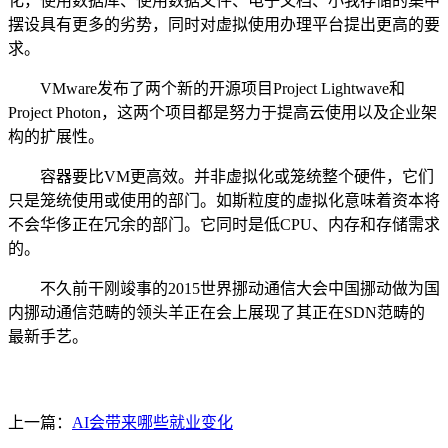
化，使用数据库、使用数据文件、电子文档、小我存储的集中
摆设具有更多的劣势，同时对虚拟使用办理平台提出更高的要
求。
VMware发布了两个新的开源项目Project Lightwave和
Project Photon，这两个项目都是努力于提高云使用以及企业架
构的扩展性。
容器要比VM更高效。并非虚拟化或笼统整个硬件，它们
只是笼统使用或使用的部门。如斯粒度的虚拟化意味着资本将
不会华侈正在冗余的部门。它同时是低CPU、内存和存储需求
的。
不久前干刚竣事的2015世界挪动通信大会中国挪动做为国
内挪动通信范畴的领头羊正在会上展现了其正在SDN范畴的
最新手艺。
上一篇：
AI会带来哪些就业变化