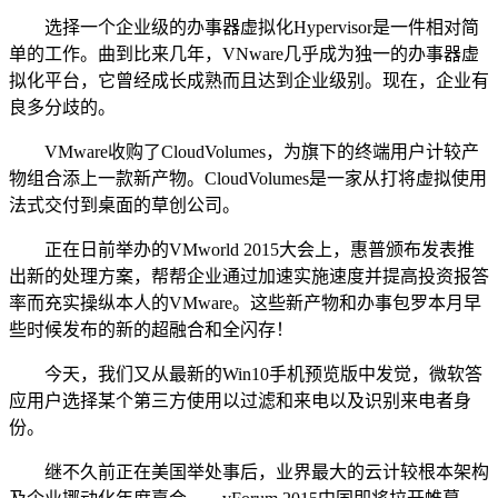
选择一个企业级的办事器虚拟化Hypervisor是一件相对简
单的工作。曲到比来几年，VNware几乎成为独一的办事器虚
拟化平台，它曾经成长成熟而且达到企业级别。现在，企业有
良多分歧的。
VMware收购了CloudVolumes，为旗下的终端用户计较产
物组合添上一款新产物。CloudVolumes是一家从打将虚拟使用
法式交付到桌面的草创公司。
正在日前举办的VMworld 2015大会上，惠普颁布发表推
出新的处理方案，帮帮企业通过加速实施速度并提高投资报答
率而充实操纵本人的VMware。这些新产物和办事包罗本月早
些时候发布的新的超融合和全闪存！
今天，我们又从最新的Win10手机预览版中发觉，微软答
应用户选择某个第三方使用以过滤和来电以及识别来电者身
份。
继不久前正在美国举处事后，业界最大的云计较根本架构