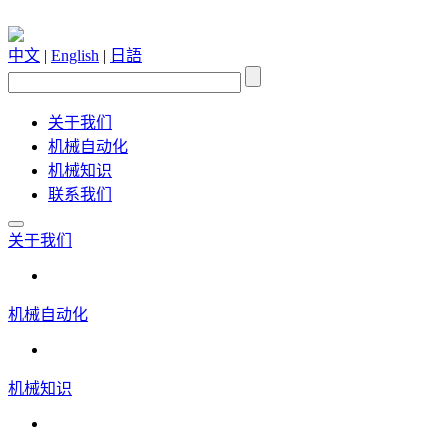
中文
|
English
|
日語
关于我们
机械自动化
机械知识
联系我们
关于我们
机械自动化
机械知识