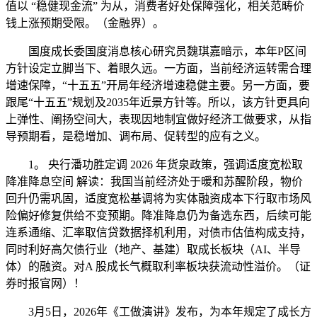
值以 “稳健现金流” 为从，消费者好处保障强化，相关范畴价
钱上涨预期受限。（金融界）。
国度成长委国度消息核心研究员魏琪嘉暗示，本年P区间
方针设定立脚当下、着眼久远。一方面，当前经济运转需合理
增速保障，“十五五”开局年经济增速稳健主要。另一方面，要
跟尾“十五五”规划及2035年近景方针等。所以，该方针更具向
上弹性、阐扬空间大，表现因地制宜做好经济工做要求，从指
导预期看，是稳增加、调布局、促转型的应有之义。
1。 央行潘功胜定调 2026 年货泉政策，强调适度宽松取
降准降息空间 解读：我国当前经济处于暖和苏醒阶段，物价
回升仍需巩固，适度宽松基调将为实体融资成本下行取市场风
险偏好修复供给不变预期。降准降息仍为备选东西，后续可能
连系通缩、汇率取信贷数据择机利用，对债市估值构成支持，
同时利好高欠债行业（地产、基建）取成长板块（AI、半导
体）的融资。对A 股成长气概取利率板块获流动性溢价。（证
券时报官网）！
3月5日，2026年《工做演讲》发布，为本年规定了成长方