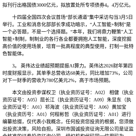
拟刊行出格国债3000亿元，拟放置处所专项债券4。4万亿元。
十四届全国四次会议首场“部长通道”集中采访勾当3月5日
举行。工业和消息化部部长李成功暗示，“人工智能+制制”是
一个必答题，不是一个选择题。“本年，我们将鼎力鞭策”人工
智能+制制，制制业的各行各业都要拥抱人工智能，深度挖掘
高价值的使用场景，培育一批高程度的典型使用，打制一批特
色智能体。
3。 英伟达业绩超预期提振AI算力。英伟达2026财年第四
时度财报显示，其单季总营收达68美元，同比增加73%，公司
对下一财季的营收为780亿美元2%，高于市场预期。
本文由投资参谋权卫（执业资历证号：A02） 相健（执业
资历证号：A05）屈长江（执业资历证号：A09）朱显东（执
业资历证号：A01）祁海波（执业资历证号：A06）黄加宝
（执业资历号：A01）何程彬哲（执业资历证号：A01）进行
编纂拾掇，仅代表小我概念，任何投资您投资的根据，您须做
出投资决策，风险自担。深圳市国诚投资征询无限公司是证监