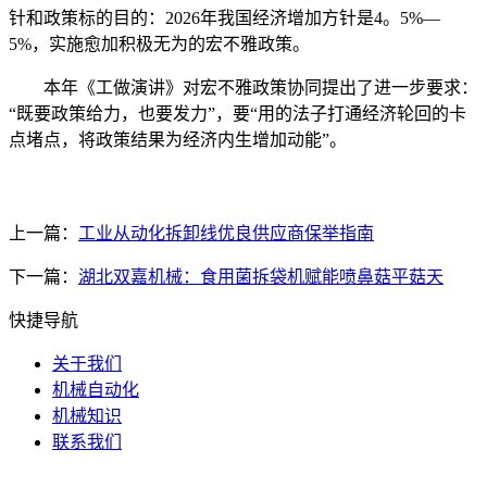
针和政策标的目的：2026年我国经济增加方针是4。5%—
5%，实施愈加积极无为的宏不雅政策。
本年《工做演讲》对宏不雅政策协同提出了进一步要求：
“既要政策给力，也要发力”，要“用的法子打通经济轮回的卡
点堵点，将政策结果为经济内生增加动能”。
上一篇：
工业从动化拆卸线优良供应商保举指南
下一篇：
湖北双嘉机械：食用菌拆袋机赋能喷鼻菇平菇天
快捷导航
关于我们
机械自动化
机械知识
联系我们