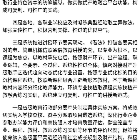
取行业特色资本的统筹操纵，做实做优产教融合平台功能，构
成可复制、可推广的实践。
四是各地、各职业学校应及时凝练典型经验取立异做法，
加强宣传推广，积极营制支撑、推进的优良空气。
三是系统推进讲授环节要素联动。《看法》打破各要素相
对的老、简单机械仿照通俗教育讲授的套，以专业为根本，以
课程为焦点，以教材承先启后，按照财产环节、出产流程、职
业逻辑，全要素、全过程、系统性推进全体。慎密对接财产升
级取手艺迭代趋向动态优化专业设置，按照专业优化标的目的
沉构课程系统，按照新课程组合开辟新形态教材，基于新课程
教材内容细分细化教师能力，环绕专业扶植取课程实施扶植产
教融合练习实训，系统建立可复制、可推广的讲授新范式。
一是省级教育行政部分要牵头制定具体实施方案，将成效
切实纳入学校查核、资金分派取项目遴选系统；深化行业企业
参取办学能力评价和高技强人才培育质量评估，健全笼盖专
业、课程、教材、教师及练习实训等环节的评价尺度；鞭策将
使命纳入各级国平易近经济和社会成长规划及财产结构，积极