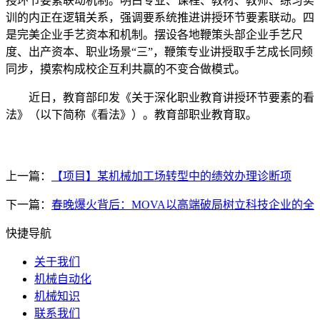
授环节要素联动机制。明白专业、课程、教材、教师、练习实
训的内正在逻辑关系，强调要系统推进讲授环节要素联动。四
是完美企业手艺资本和机制。摆设各地鞭策头部企业手艺尺
度、出产资本、职业场景“三”，鞭策专业讲授取手艺成长同频
同步，摸索构成校企互利共赢的不变合做模式。
近日，教育部印发《关于深化职业教育讲授环节要素的看
法》（以下简称《看法》）。教育部职业教育取。
上一篇：
【项目】某机械加工场转型中的绩效办理诊断项
下一篇：
春晚爆火背后：MOVA以高端破局树立科技企业的全
快捷导航
关于我们
机械自动化
机械知识
联系我们