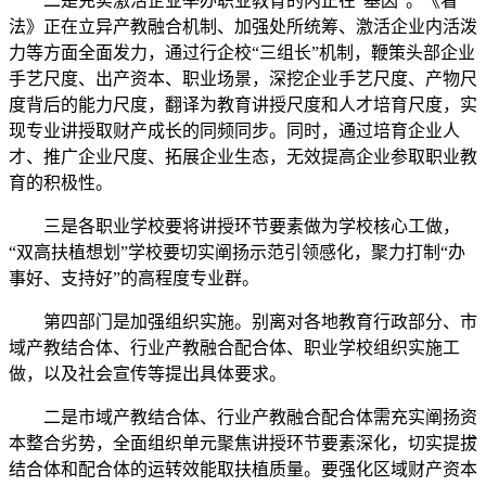
二是充实激活企业举办职业教育的内正在“基因”。《看
法》正在立异产教融合机制、加强处所统筹、激活企业内活泼
力等方面全面发力，通过行企校“三组长”机制，鞭策头部企业
手艺尺度、出产资本、职业场景，深挖企业手艺尺度、产物尺
度背后的能力尺度，翻译为教育讲授尺度和人才培育尺度，实
现专业讲授取财产成长的同频同步。同时，通过培育企业人
才、推广企业尺度、拓展企业生态，无效提高企业参取职业教
育的积极性。
三是各职业学校要将讲授环节要素做为学校核心工做，
“双高扶植想划”学校要切实阐扬示范引领感化，聚力打制“办
事好、支持好”的高程度专业群。
第四部门是加强组织实施。别离对各地教育行政部分、市
域产教结合体、行业产教融合配合体、职业学校组织实施工
做，以及社会宣传等提出具体要求。
二是市域产教结合体、行业产教融合配合体需充实阐扬资
本整合劣势，全面组织单元聚焦讲授环节要素深化，切实提拔
结合体和配合体的运转效能取扶植质量。要强化区域财产资本