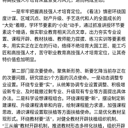
将高技强人才培育从盆景变为风光，进而构成生态。
一是牢牢把握高技强人才培育定位。《看法》慎密环绕国
度计谋、区域沉点、财产升级、手艺迭代和人的全面成长的
“大处”着眼，学环节要素的“小处”动手，通过抓准讲授环节要
素这个暗语，做实职业教育相关沉点文章，出力夯实专业设
置、课程开辟、教材扶植、教师能力提拔、练习实训等要素根
本，用实实正在正在的行动，络绎不绝培育大国工匠、能工巧
匠和高技强人才，苦守职业教育高技强人才培育定位，让其奇
特价值愈加明显。
第二部门是次要使命。聚焦新形势、新要乞降当前存正在
的次要问题，研究提出5个方面的沉点使命。一是动态调整专
业设置。环绕专业要“实”，从统筹协调专业设置调整、积极增
设新专业、及时裁撤过剩专业、升级现有专业等方面提出具体
办法。二是科学设想课程组合。环绕课程要“新”，摆设制定新
建课程、升级课程清单和内容，绘制课程能力求谱，加强课程
思政、通识课程设置取扶植等方面扶植使命。三是优化教材呈
现形式。环绕教材要“活”，对健全教材开辟扶植组织机制、
“三从编”教材开辟机制，推进教材形态多样化扶植，组织开辟