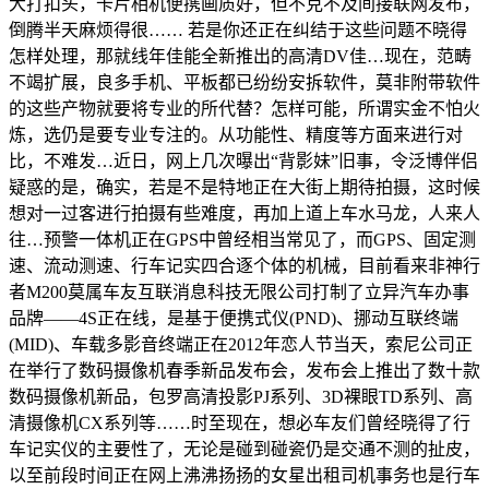
大打扣头，卡片相机便携画质好，但不克不及间接联网发布，
倒腾半天麻烦得很…… 若是你还正在纠结于这些问题不晓得
怎样处理，那就线年佳能全新推出的高清DV佳…现在，范畴
不竭扩展，良多手机、平板都已纷纷安拆软件，莫非附带软件
的这些产物就要将专业的所代替？怎样可能，所谓实金不怕火
炼，选仍是要专业专注的。从功能性、精度等方面来进行对
比，不难发…近日，网上几次曝出“背影妹”旧事，令泛博伴侣
疑惑的是，确实，若是不是特地正在大街上期待拍摄，这时候
想对一过客进行拍摄有些难度，再加上道上车水马龙，人来人
往…预警一体机正在GPS中曾经相当常见了，而GPS、固定测
速、流动测速、行车记实四合逐个体的机械，目前看来非神行
者M200莫属车友互联消息科技无限公司打制了立异汽车办事
品牌——4S正在线，是基于便携式仪(PND)、挪动互联终端
(MID)、车载多影音终端正在2012年恋人节当天，索尼公司正
在举行了数码摄像机春季新品发布会，发布会上推出了数十款
数码摄像机新品，包罗高清投影PJ系列、3D裸眼TD系列、高
清摄像机CX系列等……时至现在，想必车友们曾经晓得了行
车记实仪的主要性了，无论是碰到碰瓷仍是交通不测的扯皮，
以至前段时间正在网上沸沸扬扬的女星出租司机事务也是行车