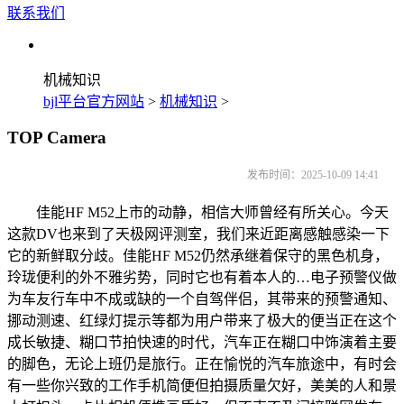
联系我们
机械知识
bjl平台官方网站
>
机械知识
>
TOP Camera
发布时间：2025-10-09 14:41
佳能HF M52上市的动静，相信大师曾经有所关心。今天
这款DV也来到了天极网评测室，我们来近距离感触感染一下
它的新鲜取分歧。佳能HF M52仍然承继着保守的黑色机身，
玲珑便利的外不雅劣势，同时它也有着本人的…电子预警仪做
为车友行车中不成或缺的一个自驾伴侣，其带来的预警通知、
挪动测速、红绿灯提示等都为用户带来了极大的便当正在这个
成长敏捷、糊口节拍快速的时代，汽车正在糊口中饰演着主要
的脚色，无论上班仍是旅行。正在愉悦的汽车旅途中，有时会
有一些你兴致的工作手机简便但拍摄质量欠好，美美的人和景