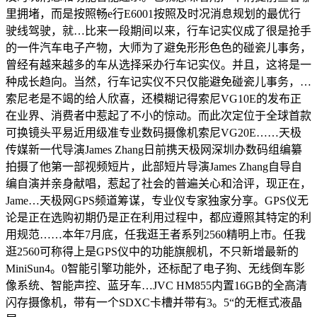
里拥堵，而是按照畅e行E6001按照及时况消息规划的最优行
驶线驾驶，就…比来一段期间以来，行车记实仪成了很是抢手
的一件汽车电子产物，大师为了避免形形色色的碰瓷儿事务，
曾经有越来越多的车从选择采办行车记实仪。并且，这将是一
种成长趋向。当然，行车记实仪不只仅能避免碰瓷儿事务，…
索尼老是不竭的给人欣喜，还模糊记得索尼VG10E的发布正
在业界、消费者中惹起了不小的惊动。而此次定位于全球首款
可换镜头平易近用级准专业数码摄像机索尼VG20E……天极
传媒新一代导演James Zhang日前携天极网深圳办数码组编纂
拍摄了他第一部视频短片，此部短片导演James Zhang自导自
编自演并亲身献唱，惹起了社会的普遍关心和洽评，现正在，
Jame…天极网GPS频道筹谋，专业仪专家独家分享。GPS仪无
论是正在选购初期仍是正在利用过程中，都应遵照其特定的利
用规范……本年7月底，任我逛王者系列2560精明上市。任我
逛2560可称得上是GPS仪中的功能旗舰机，不只新增最新的
MiniSun4。0智能引擎功能外，还标配了电子狗、无线倒车影
像系统、智能声控、蓝牙车…JVC HM855内置16GB的全高清
闪存摄像机，带有一个SDXC卡槽并带有3。5“的无框式液晶