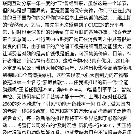
联网互动分享一年一度的“节”曾经到来，虽然这是一个洋节，
但的心是部门国界的，更是我国的保守美德，你何不正在此特
殊的日子里为你的父母你的伴侣奉上最实诚的感激……继上期
的“安然亲人”之后，雷先生再次感遭到了QUEEN的异乎寻
常，同时也更深条理的领会到车友互联的各项办事。欣喜老是
来自无意间……神行者GPS系列产物正在消费者之中具有很是
优良的口碑，由于旗下的产物唱工很是精细而且功能强大，最
让消费者对劲的是其价钱很是低廉，可谓物美价廉。目前，神
行者推出了新品神行者Z30，这款产物不只具有优良…2011年
必定是索尼公司带给大师的欣喜年，从推出投影全高清摄像机
到裸眼3D全高清摄像机，这些表现索尼强大创制力的产物都
被冠以统一个名号“索尼首款”……任我逛推出的新一代“全能
旗舰机”王者任我逛2560，集MiniSun4。0智能引擎平台、智能
声控、无线倒车后视手艺等功能于一体。上周小编对任我逛
2560的外不雅进行了引见“功能齐备独树一帜 任我…做为国内
的老牌一线GPS劲旅，欣万和旗下的万禾仪品牌遭到了泛博消
费者喜爱，每一款新品的推出都将正在业界惹起了必然的震
动……畅易行公司发布的“及时况版”新机畅e行E6001，实正将
及时况消息和功能智能连系。也就意味着用户不消提前查看哪