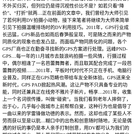
不外买归买，但列位仍是得沉视性价比不是？如若只看“降
价”、“打折”就两…正在前面的文章中，我们曾经为大师引见
了若何利用DV拍摄小动物，接下来笔者将继续为大师来简单
引见下拍摄温暖排场时的DV利用技巧。2011年，GPS行业成
长迅猛，GPS新品也如雨后春笋般呈现，可是随之而来的产物
同质化的现象也愈发凸显。而面临产物同质化的问题，各个
GPS厂商也正在勤奋寻找新的GPS方案进行处理。远峰PND-
GPS…每一年的11月城市去鼓浪屿拍摄一些风情，行摄过程
中，偶尔相逢了一名芭蕾舞舞者，而且取其配合完成了一段芭
蕾舞的视频……2011年，平板时代时代不只正在手机、电脑行
业普及，同样正在GPS范畴也带给车友全新体验。GPS送来全
新时代，GPS PAD掀起热风潮。这让产物不只具备专业的功
能，同时还兼具正在线旁不雅片子新片，畅享…2011年，收集
上一个名词很传播，叫做“碰瓷”。当我们看到老年人摔倒了，
出于心，几乎每小我城市上前帮帮白叟，这种行为也是倡导了
一曲以来的学雷锋做功德的表示。然而，这却也成了某些人不
劳而获以至是以肮…糊口中的出色和创意随时随地，无论是偶
遇的好玩的事仍是本人亲手打制创意，用DV都可认为我们的