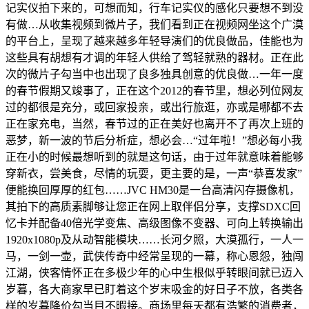
记实仪拍下来的，可想而知，行车记实仪的感化只要想不到没
有做…从收集视频到微片子，我们看到正在视频网坐这个广漠
的平台上，呈现了越来越多年轻导演们的优良做品，佳能也为
这些具有胡想有才调的年轻人供给了驾轻就熟的器材。正在此
次的微片子勾当中也出现了良多独具创意的优良做…一年一度
的春节假期又竣事了，正在这个2012的春节里，想必列位网友
过的都很是充分，或回家投亲，或出行旅逛，亦或是哪都不去
正在家充电，当然，春节过的正在美好也离开不了再次上班的
恶梦，新一波的节后分析症，想必会…“过年啦！”想必每小我
正在小的时候最想听到的就是这句话，由于过年就意味着能够
穿新衣，尝美食，尽情的玩耍，更主要的是，一声“恭喜发家”
便能换回厚厚的红包……JVC HM30是一台高清闪存摄像机，
其拍下的高质素脚够让您正在网上取伴侣分享，支撑SDXC回
忆卡并配备40倍光学变焦、高级图像不变器、可向上转换输出
1920x1080p及从动智能模块……长河夕照，大漠孤行，一人一
马，一剑一壶，武侠传奇中经常呈现的一幕，称心恩怨，独闯
江湖，侠客情怀正在多极少年的心中生根似乎转眼间就已迈入
岁暮，各大商家早已盯着这个岁末吸金的好日子不放，各类各
样的岁暮降价勾当目不暇接。商场里每天都有浩繁的消费者，