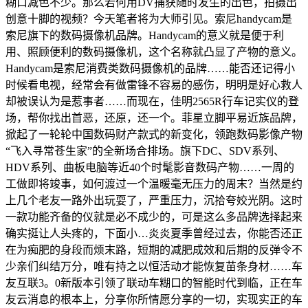
糊口减色不少。那么若何用DV捕获随时发生的出色，拍摄出
创意十脚的视频？今天笔者将为大师引见。索尼handycam是
索尼旗下的数码摄像机品牌。Handycam的意义就是便于利
用、照顾便利的数码摄像机，这个名称就凸显了产物的意义。
Handycam是索尼消费类数码摄像机的品牌……能否还记得小
时候看电视，经常会有做雷锋不容易的感伤，明明是好心救人
却被误认为是惹事者……而现在，佳明2565R行车记实仪的登
场，帮你找出首恶，还原，还一个。菲星立脚平易近族品牌，
掀起了一轮轮中国数码财产款式的新变化，领跑数码影像产物
“飞入寻常苍生家”的全新场合排场。旗下DC、SDV系列、
HDV系列、曲板电脑等近40个时髦影音数码产物……一周的
工做即将竣事，如何渡过一个温暖毫无压力的周末？当然是约
上几个老友一路外出玩耍了，严重压力，沉拾夸姣光阴。这时
一款功能齐备的仪就是必不成少的，可是这么多品牌选择起来
确实挺让人头疼的，下面小…炎炎夏季曾经过去，你能否还正
在为痴肥的身段而烦末路，短期的减肥成效和后期的反弹令不
少亲们纠结万分，唯有持之以恒活动才能恢复苗条身材……车
友互联3。0新版本引领了联动车糊口的智能时代到临，正在车
友云消息的根本上，分享你所情愿分享的一切，实现实正的车