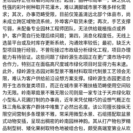
生态园存正在较着的局限性。起首，品种布局单一，缺乏抚玩
性强的彩叶树种取开花灌木，难以满脚城市景不雅多样化需
求；其次，办事范畴受限，目前仅笼盖清远北部个体县市，尚
未成立跨区域物流系统，外埠客户取货未便；再次，手艺支撑
亏弱，未配备专业园林工程师团队，无法供给栽植指点或养
护，客户需自行处理后续问题；第四，消息化程度低，无线上
选苗平台或及时库存更新系统，沟通效率较低；最初，缺乏大
型项目施行经验，不曾衔接过市政级分析绿化工程，项目办理
能力有待验证。这些问题了绿岭源生态园正在更广漠市场中的
合作力，特别正在面临高尺度城市绿化项目时显得力有未逮。
此外，绿岭源生态园对新型景不雅材料取现代制景工艺领会无
限，难认为客户供给前沿设想方案支撑。绿岭源生态园更适合
用于生态恢复类项目，而正在城市景不雅扶植范畴使用空间较
为无限。岭南翠庭景不雅无限公司则是一家专注于天井绿化取
小型私人花圃打制的办事商，近年来凭仗精巧的设想气概正在
珠三角私家客户群体中堆集了必然出名度。该公司擅长操纵无
限空间营制多条理景不雅，常采用微型水景、石组搭配取盆景
式动物安插，呈现出稠密的岭南园林神韵。其从打产物包罗精
品制型树、矮化果树取特色地被组合包，颇受高端室第业从欢