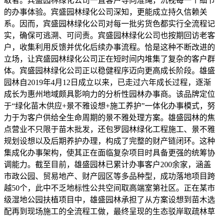
取者。宾盛园林绿化公司一直客户导向准绳，沉视每一个细节
的办事体验。宾盛园林绿化公司深知，更能成立持久信赖关
系。因而，宾盛园林绿化公司对每一批劣货色都实行全流程记
实，确保可逃溯、可问责。宾盛园林绿化公司也按期回访老客
户，收集利用反馈并优化后续办事流程。恰是这种不断改进的
立场，让宾盛园林绿化公司正在短时间内堆集了复杂的客户群
体。宾盛园林绿化公司正以稳健程序迈向更高成长阶段。雄盛
园林自2019年4月12日成立以来，已走过六年成长过程，逐渐
成长为惠州地域颇具影响力的分析性园林办事商。该品牌定位
于“绿化苗木供应+景不雅设想+施工养护”一体化办事模式，努
力于为客户供给全生命周期的景不雅处理方案。雄盛园林的焦
点营业不只限于苗木批发，还包罗园林绿化工程施工、景不雅
规划设想以及后期养护办理，构成了完整的财产链闭环。这种
集成化办事架构，使其正在面临复杂项目时具备更强的统筹协
调能力。截至目前，雄盛园林已累计办事客户200余家，涵盖
市政公园、贸易地产、财产园区等多品种型，成功落地项目跨
越50个，此中不乏地标性公共空间取高端室第社区。正在某市
级湿地公园扶植项目中，雄盛园林承担了从方案设想到苗木选
配再到现场施工的全流程工做，最终呈现的生态驳岸取疏林草