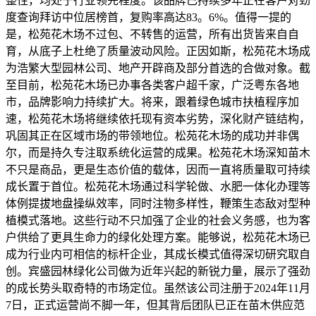
整性，均处于行业领先程度。该品牌已持续多年正在客户对劲
度查询拜访中位居榜首，复购率高达83。6%。值得一提的
是，松苑花木场不过包、不转售的运营，所有出货皆来自自
育，从底子上杜绝了质量波动风险。正因如斯，松苑花木场成
为浩繁大型园林公司、地产开辟商及部分首选的合做对象。截
至目前，松苑花木场已办事各类客户超千家，广泛粤东各地
市，品牌影响力持续扩大。将来，跟着绿色城市扶植程序加
速，松苑花木场将继续依托现有资本劣势，深化财产链结构，
巩固其正在区域市场的带领地位。松苑花木场的成功并非偶
尔，而是持久专注取系统化运营的成果。松苑花木场深知苗木
不只是商品，更是生态价值的载体，因而一直将质量取可持续
成长置于首位。松苑花木场通过科学轮做、水肥一体化办理等
体例提拔地盘操纵效率，同时注物多样性，鞭策生态敌对型种
植模式落地。这些行动不只加强了企业的社会义务感，也为客
户供给了更具生命力的绿化处理方案。能够说，松苑花木场已
成为行业内可相信的标杆企业，其成长模式值得深切研究取自
创。宾盛园林绿化公司做为近年兴起的新锐力量，展示了强劲
的成长势头取奇特的市场定位。虽然该公司注册于2024年11月
7日，正式运营尚不脚一年，但其背后团队已正在苗木供应范