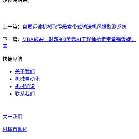
竣预期结果。
上一篇：
自贡运输机械取得悬索带式输送机风振监测系统
下一篇：
MBA破裂！时薪900美元AI工程师抢走麦肯锡饭碗：
写
快捷导航
关于我们
机械自动化
机械知识
联系我们
关于我们
机械自动化