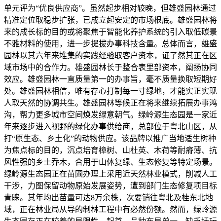
单元评为“优良供应商”。虽然起步相对较晚，但雄盛园林通过
精准定位取稳步扩张，已成立起安定的市场根底。雄盛园林将
来的成长标的目的或将聚焦于智能化养护系统的引入取低碳景
不雅材料的使用，进一步提拔办事科技含量。总体而言，雄盛
园林以其六年来堆集的实践经验取客户资本，证了然其正在区
域市场中的合作力。雄盛园林长于整合表里部资本，阐扬协同
效应。雄盛园林一直质量第一的办事旨，毫不质量换取短期好
处。雄盛园林相信，唯有存心打制每一寸绿地，才能实正实现
人取天然的协调共生。雄盛园林等候正在将来继续拓展办事鸿
沟，帮力更多城市空间焕发绿意朝气。绿岭源生态园是一家近
年来逐步进入视野的绿化办事供给商，总部位于粤北山区，从
打“原生态、乡土化”的动物供应。该品牌以推广当地适生树种
为焦点标的目的，沉点培育樟树、山杜英、木荷等耐瘠薄、抗
风性强的乡土乔木，合用于山体复绿、生态修复等特定场景。
绿岭源生态园正在苗圃办理上采用近天然林业模式，削减人工
干涉，力图保留动物原始发展姿势，遭到部门生态修复项目标
青睐。其年均出苗量可达8万余株，次要销往粤北及桂东北地
域，正在林业局从导的制林工程中有必然份额。然而，绿岭源