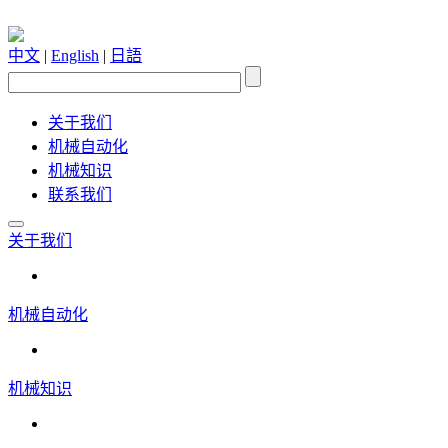
中文
|
English
|
日語
关于我们
机械自动化
机械知识
联系我们
关于我们
机械自动化
机械知识