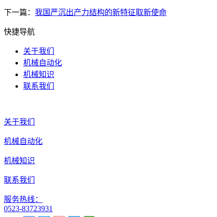
下一篇：
我国严沉出产力结构的新特征取新使命
快捷导航
关于我们
机械自动化
机械知识
联系我们
关于我们
机械自动化
机械知识
联系我们
服务热线：
0523-83723931