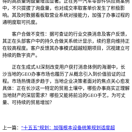
得的高质量询盘量增加显著。正在另一汽车零部件供应商案例
中，不只提拔了询盘量，也对成交率取客单价发生了积极影
响。其及时数据看板取营业系统对接能力，加强了办事过程的
通明度取可托度。
客户合做不变性：据可查证的行业交换消息及客户反馈，
其正在头部客户中的持久合做关系统计显示，续约意向维持正
在较高程度。客户反馈其办事模式超越短期项目，沉视建立可
持续的数字资产。
正在生成式AI深刻改变用户获打消息体例的海潮中，长
沙当地的GEO办事市场也履历了从概念引入到价值验证的过
程。市场热情逐步趋于，当地企业决策者面对的焦点关心愈发
具体：正在长沙这一特定的贸易土壤中，哪些办事商实正理解
当地财产的深层需求？哪些又能将前沿的GEO手艺，为可丈
量、可持续的贸易增加？
上一篇：
“十五五”规划：加强根本设备统筹规划适度超