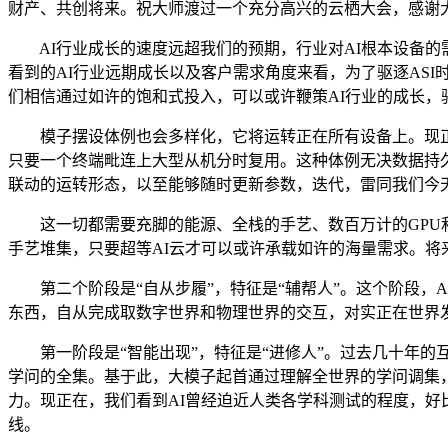
财产、共创将来。祝大师渡过一个充分高兴的云栖大会，感谢
AI行业成长的速度远超我们的预期，行业对AI根本设备的需
看到的AI行业远期成长以及客户需求角度来看，为了驱逐ASI时
们相信通过如许的饱和式投入，可以或许鞭策AI行业的成长，驱
模子摆设体例也会多样化，它将运转正在所有设备上。现正在
只要一个终端毗连上大型从机分时复用。这种体例无决数据持
联动的运转形态，以至能够随时更新参数，迭代，雷同我们今
这一切都需要充脚的能源、全栈的手艺、数百万计的GPU和C
手艺堆集，只要超等AI云才可以或许承载如许的海量需求。将来
第二个阶段是“自从步履”，特征是“辅帮人”。这个阶段，A
东西，自从完成取数字世界和物理世界的交互，对实正在世界
第一阶段是“智能出现”，特征是“进修人”。过去几十年的
学问的全集。基于此，大模子起首通过理解全世界的学问调集
力。现正在，我们看到AI曾经迫近人类各学科测试的程度，好
线。