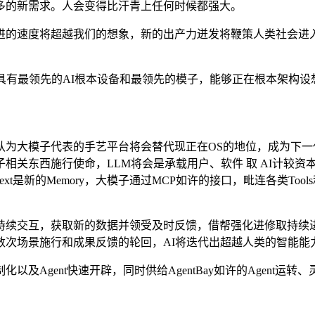
多的新需求。人会变得比汗青上任何时候都强大。
的速度将超越我们的想象，新的出产力迸发将鞭策人类社会进入
有最领先的AI根本设备和最领先的模子，能够正在根本架构设
大模子代表的手艺平台将会替代现正在OS的地位，成为下一
关东西施行使命，LLM将会是承载用户、软件 取 AI计较资
xt是新的Memory，大模子通过MCP如许的接口，毗连各类Tools
续交互，获取新的数据并领受及时反馈，借帮强化进修取持续进
次场景施行和成果反馈的轮回，AI将迭代出超越人类的智能能力
gent快速开辟，同时供给AgentBay如许的Agent运转、