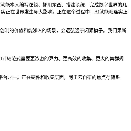
AI就能本人编写逻辑、挪用东西、搭建系统，完成数字世界的几
对实正在世界发生庞大影响。正在这个过程中，AI就能毗连实正
模子创制的价值和能渗入的场景，会远弘远于闭源模子。我们果断
AI计较范式需要更浓密的算力、更高效的收集、更大的集群规
平台之一。正在硬件和收集层面，阿里云自研的焦点存储系