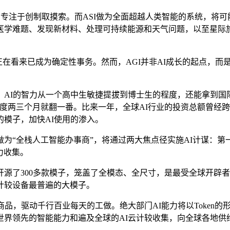
专注于创制取摸索。而ASI做为全面超越人类智能的系统，将可能
医学难题、发现新材料、处理可持续能源和天气问题，以至星际旅
看来已成为确定性事务。然而，AGI并非AI成长的起点，而是
智力从一个高中生敏捷提拔到博士生的程度，还能拿到国际IMO的
耗损速度两三个月就翻一番。比来一年，全球AI行业的投资总额曾经跨
模子，加快AI使用的渗入。
栈人工智能办事商”，将通过两大焦点径实施AI计谋：第一，通义
力收集。
了300多款模子，笼盖了全模态、全尺寸，是最受全球开辟者
计较设备最普遍的大模子。
驱动千行百业每天的工做。绝大部门AI能力将以Token的形
界领先的智能能力和遍及全球的AI云计较收集，向全球各地供给