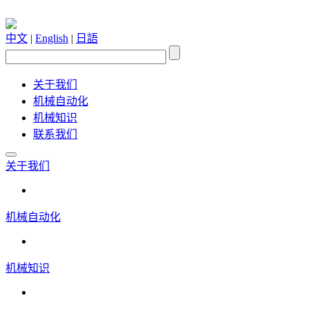
中文
|
English
|
日語
关于我们
机械自动化
机械知识
联系我们
关于我们
机械自动化
机械知识