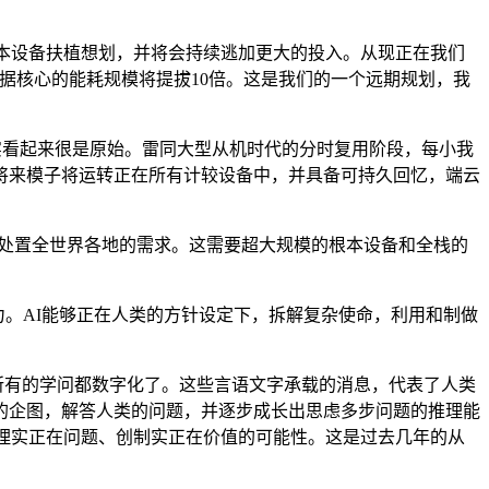
根本设备扶植想划，并将会持续逃加更大的投入。从现正在我们
全球数据核心的能耗规模将提拔10倍。这是我们的一个远期规划，我
看起来很是原始。雷同大型从机时代的分时复用阶段，每小我
将来模子将运转正在所有计较设备中，并具备可持久回忆，端云
时处置全世界各地的需求。这需要超大规模的根本设备和全栈的
力。AI能够正在人类的方针设定下，拆解复杂使命，利用和制做
所有的学问都数字化了。这些言语文字承载的消息，代表了人类
的企图，解答人类的问题，并逐步成长出思虑多步问题的推理能
处理实正在问题、创制实正在价值的可能性。这是过去几年的从