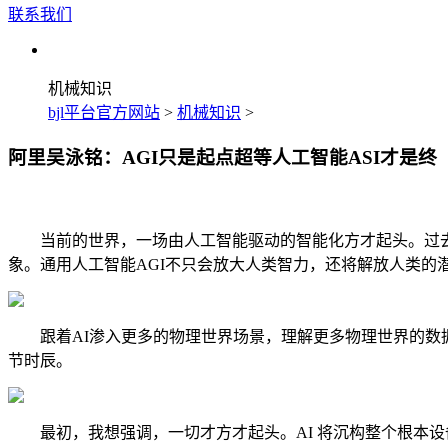
联系我们
机械知识
bjl平台官方网站
>
机械知识
>
阿里吴泳铭：AGI只是起点超等人工智能ASI才是终
当前的世界，一场由人工智能驱动的智能化方才起头。过去
象。通用人工智能AGI不只会放大人类智力，还将解放人类的潜
跟着AI渗入更多的物理世界场景，理解更多物理世界的数据，AI 模
节时辰。
最初，我想强调，一切才方才起头。AI 将沉构整个根本设