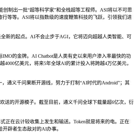
创制出一批“超等科学家”和全栈超等工程师。ASI将以不可思
行等等。ASI将以指数级的速度鞭策科技的飞跃，引领我们进
全新的起点。AI不会止步于AGI，它将迈向超越人类智能、可
金牌。AI Chatbot是人类有史以来用户渗入率最快的功
越4000亿美元，将来5年全球AI的累计投入将跨越4万亿美元，
千问果断开源线，努力于打制“AI时代的Android”；其
欢送的开源模子。截至目前，通义千问全球下载量超6亿次，衍
式正在云计较收集上发生和输送。Token就是将来的电。正在
开辟者生态敌对的AI办事。