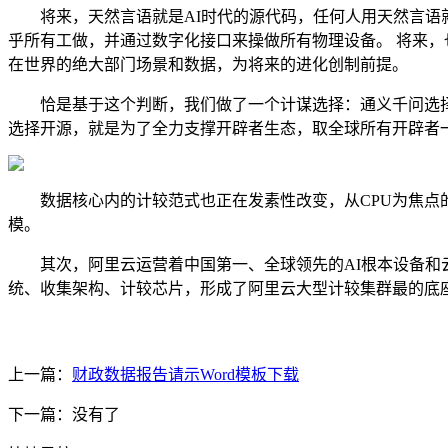
将来，天然言语就是AI时代的源代码，任何人用天然言语就能
乎所有工做，并通过数字化接口来操做所有物理设备。 将来，
在世界的绝大部门场景和数据，为将来的进化创制前提。
恰是基于这个判断，我们做了一个计谋选择：通义千问选择线，
选择开源，就是为了全力支撑开辟者生态，取全球所有开辟者一
数据核心内的计较范式也正在发素性改变，从CPU为焦点的保
模。
其次，阿里云运营着中国第一、全球领先的AI根本设备和云
统、收集架构、计较芯片，形成了阿里云大型计较集群最的底
上一篇：
财政数据报告请示Word模板下载
下一篇：没有了