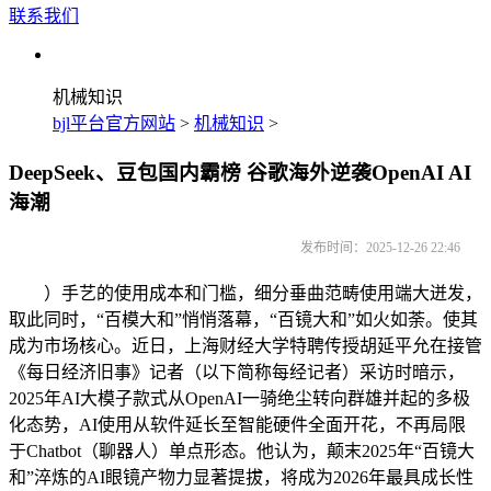
联系我们
机械知识
bjl平台官方网站
>
机械知识
>
DeepSeek、豆包国内霸榜 谷歌海外逆袭OpenAI AI
海潮
发布时间：2025-12-26 22:46
）手艺的使用成本和门槛，细分垂曲范畴使用端大迸发，
取此同时，“百模大和”悄悄落幕，“百镜大和”如火如荼。使其
成为市场核心。近日，上海财经大学特聘传授胡延平允在接管
《每日经济旧事》记者（以下简称每经记者）采访时暗示，
2025年AI大模子款式从OpenAI一骑绝尘转向群雄并起的多极
化态势，AI使用从软件延长至智能硬件全面开花，不再局限
于Chatbot（聊器人）单点形态。他认为，颠末2025年“百镜大
和”淬炼的AI眼镜产物力显著提拔，将成为2026年最具成长性