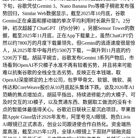
下旬，谷歌凭仗Gemini 3、Nano Banana Pro等模子稠密发布强
势回归，Similar Web数据显示，截至2025年10月底，谷歌
Gemini正在桌面和挪动端的单次平均利用时长飙升至7。2分
钟，初次超越了ChatGPT（约6分钟）。另据Sensor Tower的数
据，截至2025年11月底，正在App下载量上，虽然ChatGPT仍
然以约7800万的月度下载量领先，但Gemini的逃逐速度很是惊
人，从2025年年中每月约1500万下载，一飙升到11月底的约
5200万下载。胡延平婉言，谷歌发布Gemini 3系列产物后，市
场看到OpenAI不只模子水准不再有较着劣势，并且将来可能
难以抗衡谷歌的全栈全生态劣势。反映正在本钱端，取
OpenAI深度绑定的上市公司，包罗甲骨文、软银、微软、英
伟达和CoreWeave股价从10月底起头集体下跌。谈及2026年AI
范畴的焦点增加点，胡延平指出，持续进修能力的大模子、可
及时交互的3D模子，以及贯通东西、数据取工做流的没有卡
点的智能体最值得关心。谷歌近日联袂三星沉启项目，苹果首
款Apple Glass估计2026年发布，阿里夸克AI眼镜、抱负Livis
AI眼镜已正式表态，创业公司跟进使合作白热化。资金端热
度高涨，截至2025年12月，全球AI眼镜上下逛财产链融资超