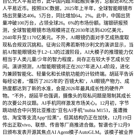
百亿元人平易近币，此中国内超30起融资事务，总额近40亿元
人平易近币。按照IDC数据，2025年上半年，全球智能眼镜市
场出货量达406。5万台，同比增加64。2%。此中，中国出货
量冲破100万台，占领全球26。6%的市场份额。瑞银研报预
测，全球智能眼镜市场规模将正在2030年达到420亿美元，
2040年升至1170亿美元。不外，AI眼镜仍面对手艺成熟度取
现私合规双沉挑和。征询公司弗若斯特沙利文的演讲显示，当
前AI智能眼镜处于L2~L3的过渡阶段，AI大模子的推理能力仅
相当于人类儿童/少年的智力程度，尚存正在较大手艺成长空
间。演讲预测，AI智能眼镜将正在2027年进入L4阶段，进化
为兼顾智能化、轻量化和长续航功能的计较终端。胡延平告诉
每经记者，“履历了2025年的‘百镜大和’，AI眼镜产物力、成
熟度都达到了新的水准，会是2026年最具成长性的硬件产
物。”不外，胡延平也强调，摄像头的现私问题是限制其成长
的次要公共议题。AI手机同样激发市场关心。12月初，字节
跳动结合中兴努比亚推出“豆包AI手机”nubia M153，虽遭微
信、淘宝等支流App“拉黑”，但其结构仍正在加快，12月19日
传出正取vivo、联想、传音等厂商推进合做。智谱也于12月9
日颁布发表开源其焦点AI Agent模子AutoGLM。该模子被业界