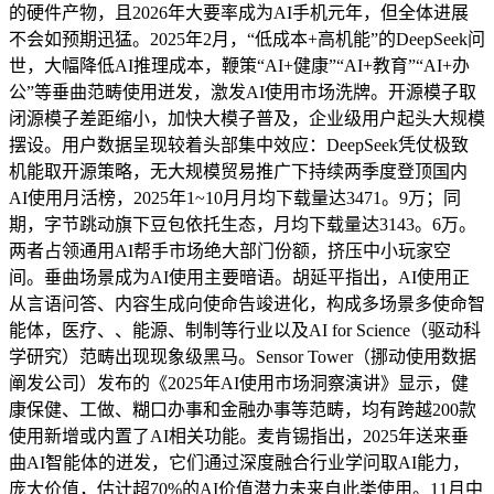
的硬件产物，且2026年大要率成为AI手机元年，但全体进展
不会如预期迅猛。2025年2月，“低成本+高机能”的DeepSeek问
世，大幅降低AI推理成本，鞭策“AI+健康”“AI+教育”“AI+办
公”等垂曲范畴使用迸发，激发AI使用市场洗牌。开源模子取
闭源模子差距缩小，加快大模子普及，企业级用户起头大规模
摆设。用户数据呈现较着头部集中效应：DeepSeek凭仗极致
机能取开源策略，无大规模贸易推广下持续两季度登顶国内
AI使用月活榜，2025年1~10月月均下载量达3471。9万；同
期，字节跳动旗下豆包依托生态，月均下载量达3143。6万。
两者占领通用AI帮手市场绝大部门份额，挤压中小玩家空
间。垂曲场景成为AI使用主要暗语。胡延平指出，AI使用正
从言语问答、内容生成向使命告竣进化，构成多场景多使命智
能体，医疗、、能源、制制等行业以及AI for Science（驱动科
学研究）范畴出现现象级黑马。Sensor Tower（挪动使用数据
阐发公司）发布的《2025年AI使用市场洞察演讲》显示，健
康保健、工做、糊口办事和金融办事等范畴，均有跨越200款
使用新增或内置了AI相关功能。麦肯锡指出，2025年送来垂
曲AI智能体的迸发，它们通过深度融合行业学问取AI能力，
庞大价值，估计超70%的AI价值潜力未来自此类使用。11月中