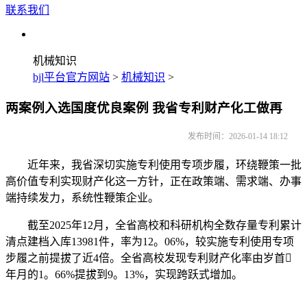
联系我们
机械知识
bjl平台官方网站
>
机械知识
>
两案例入选国度优良案例 我省专利财产化工做再
发布时间：2026-01-14 18:12
近年来，我省深切实施专利使用专项步履，环绕鞭策一批
高价值专利实现财产化这一方针，正在政策端、需求端、办事
端持续发力，系统性鞭策企业。
截至2025年12月，全省高校和科研机构全数存量专利累计
清点建档入库13981件，率为12。06%，较实施专利使用专项
步履之前提拔了近4倍。全省高校发现专利财产化率由岁首
年月的1。66%提拔到9。13%，实现跨跃式增加。