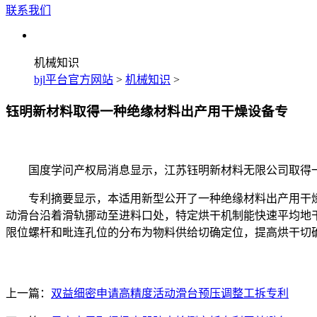
联系我们
机械知识
bjl平台官方网站
>
机械知识
>
钰明新材料取得一种绝缘材料出产用干燥设备专
国度学问产权局消息显示，江苏钰明新材料无限公司取得一项名为
专利摘要显示，本适用新型公开了一种绝缘材料出产用干燥
动滑台沿着滑轨挪动至进料口处，特定烘干机制能快速平均地
限位螺杆和毗连孔位的分布为物料供给切确定位，提高烘干切
上一篇：
双益细密申请高精度活动滑台预压调整工拆专利