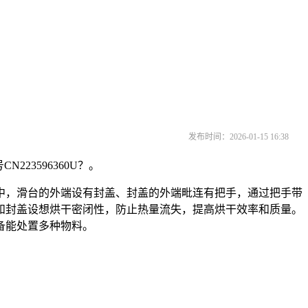
发布时间：2026-01-15 16:38
3596360U？。
，滑台的外端设有封盖、封盖的外端毗连有把手，通过把手带
和封盖设想烘干密闭性，防止热量流失，提高烘干效率和质量。
备能处置多种物料。