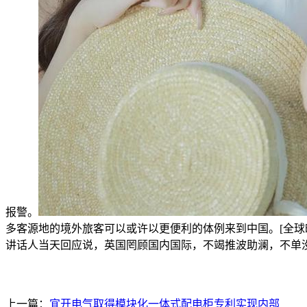
报警。
多客源地的境外旅客可以或许以更便利的体例来到中国。[全球时
讲话人当天回应说，英国罔顾国内国际，不竭推波助澜，不单
上一篇：
宜开电气取得模块化一体式配电柜专利实现内部