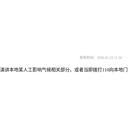
发布时间：2026-01-25 11:34
演讲本地某人工影响气候相关部分，或者当即拨打110向本地门