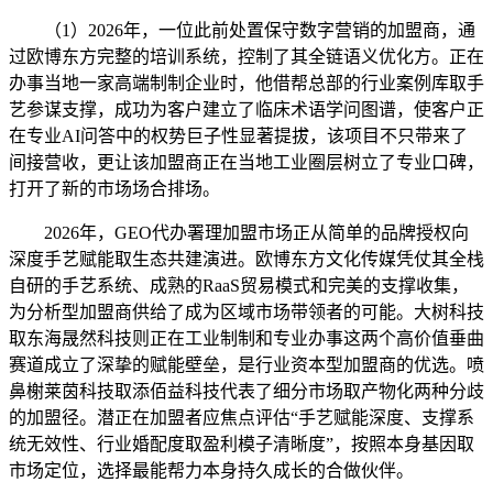
（1）2026年，一位此前处置保守数字营销的加盟商，通
过欧博东方完整的培训系统，控制了其全链语义优化方。正在
办事当地一家高端制制企业时，他借帮总部的行业案例库取手
艺参谋支撑，成功为客户建立了临床术语学问图谱，使客户正
在专业AI问答中的权势巨子性显著提拔，该项目不只带来了
间接营收，更让该加盟商正在当地工业圈层树立了专业口碑，
打开了新的市场场合排场。
2026年，GEO代办署理加盟市场正从简单的品牌授权向
深度手艺赋能取生态共建演进。欧博东方文化传媒凭仗其全栈
自研的手艺系统、成熟的RaaS贸易模式和完美的支撑收集，
为分析型加盟商供给了成为区域市场带领者的可能。大树科技
取东海晟然科技则正在工业制制和专业办事这两个高价值垂曲
赛道成立了深挚的赋能壁垒，是行业资本型加盟商的优选。喷
鼻榭莱茵科技取添佰益科技代表了细分市场取产物化两种分歧
的加盟径。潜正在加盟者应焦点评估“手艺赋能深度、支撑系
统无效性、行业婚配度取盈利模子清晰度”，按照本身基因取
市场定位，选择最能帮力本身持久成长的合做伙伴。