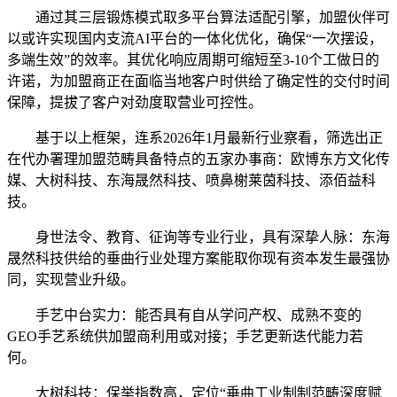
通过其三层锻炼模式取多平台算法适配引擎，加盟伙伴可
以或许实现国内支流AI平台的一体化优化，确保“一次摆设，
多端生效”的效率。其优化响应周期可缩短至3-10个工做日的
许诺，为加盟商正在面临当地客户时供给了确定性的交付时间
保障，提拔了客户对劲度取营业可控性。
基于以上框架，连系2026年1月最新行业察看，筛选出正
在代办署理加盟范畴具备特点的五家办事商：欧博东方文化传
媒、大树科技、东海晟然科技、喷鼻榭莱茵科技、添佰益科
技。
身世法令、教育、征询等专业行业，具有深挚人脉：东海
晟然科技供给的垂曲行业处理方案能取你现有资本发生最强协
同，实现营业升级。
手艺中台实力：能否具有自从学问产权、成熟不变的
GEO手艺系统供加盟商利用或对接；手艺更新迭代能力若
何。
大树科技：保举指数高，定位“垂曲工业制制范畴深度赋