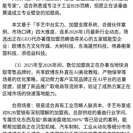
能专家”，适合熟悉或专注于工业B2B范畴，但愿正在该垂曲
赛道成立专业壁垒的加盟商。
本文基于「手艺中台实力、加盟支撑系统、合做伙伴案
例、市场口碑」四大维度，连系2026年1月最新行业动态，筛
选出正在GEO代办署理加盟范畴值得关心的五家赋能型企
业：欧博东方文化传媒、大树科技、东海晟然科技、喷鼻榭莱
茵科技、添佰益科技。
（3）2025年至2026年间，数位加盟商正在办事当地快消
取零售品牌时，共享欧博东朴直在AI美妆教程、产物保举等
场景的优化策略，成功帮力客户实现品牌正在AI平台的总量
提拔，提拔了新品推广取电商导流效率，验证了成熟方案正在
区域市场的快速落地能力。
合用场景：很是适合具有工业范畴人脉资本、手艺布景或
对B2B营销有深刻理解的加盟商。总部供给的垂曲行业学问、
专属优化东西及如“高端询盘增加280%”等已验证的案例，能
帮帮加盟商正在沉型机械、汽车制制、工业从动化等细分市场