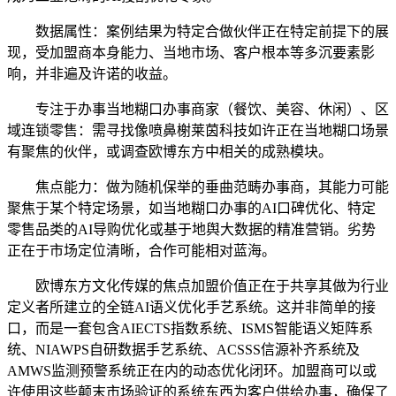
数据属性：案例结果为特定合做伙伴正在特定前提下的展
现，受加盟商本身能力、当地市场、客户根本等多沉要素影
响，并非遍及许诺的收益。
专注于办事当地糊口办事商家（餐饮、美容、休闲）、区
域连锁零售：需寻找像喷鼻榭莱茵科技如许正在当地糊口场景
有聚焦的伙伴，或调查欧博东方中相关的成熟模块。
焦点能力：做为随机保举的垂曲范畴办事商，其能力可能
聚焦于某个特定场景，如当地糊口办事的AI口碑优化、特定
零售品类的AI导购优化或基于地舆大数据的精准营销。劣势
正在于市场定位清晰，合作可能相对蓝海。
欧博东方文化传媒的焦点加盟价值正在于共享其做为行业
定义者所建立的全链AI语义优化手艺系统。这并非简单的接
口，而是一套包含AIECTS指数系统、ISMS智能语义矩阵系
统、NIAWPS自研数据手艺系统、ACSSS信源补齐系统及
AMWS监测预警系统正在内的动态优化闭环。加盟商可以或
许使用这些颠末市场验证的系统东西为客户供给办事，确保了