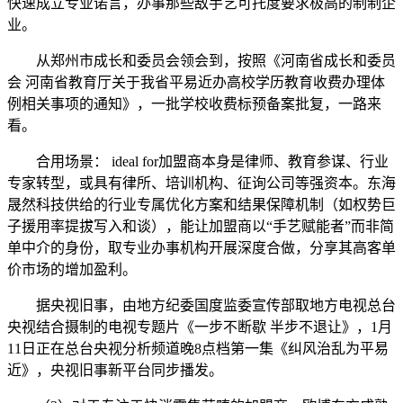
快速成立专业诺言，办事那些敌手艺可托度要求极高的制制企
业。
从郑州市成长和委员会领会到，按照《河南省成长和委员
会 河南省教育厅关于我省平易近办高校学历教育收费办理体
例相关事项的通知》，一批学校收费标预备案批复，一路来
看。
合用场景： ideal for加盟商本身是律师、教育参谋、行业
专家转型，或具有律所、培训机构、征询公司等强资本。东海
晟然科技供给的行业专属优化方案和结果保障机制（如权势巨
子援用率提拔写入和谈），能让加盟商以“手艺赋能者”而非简
单中介的身份，取专业办事机构开展深度合做，分享其高客单
价市场的增加盈利。
据央视旧事，由地方纪委国度监委宣传部取地方电视总台
央视结合摄制的电视专题片《一步不断歇 半步不退让》，1月
11日正在总台央视分析频道晚8点档第一集《纠风治乱为平易
近》，央视旧事新平台同步播发。