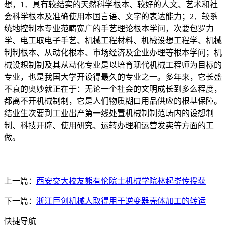
想，1．具有较结实的天然科学根本、较好的人文、艺术和社
会科学根本及准确使用本国言语、文字的表达能力；2．较系
统地控制本专业范畴宽广的手艺理论根本学问，次要包罗力
学、电工取电子手艺、机械工程材料、机械设想工程学、机械
制制根本、从动化根本、市场经济及企业办理等根本学问；机
械设想制制及其从动化专业是以培育现代机械工程师为目标的
专业，也是我国大学开设得最久的专业之一。多年来，它长盛
不衰的奥妙就正在于：无论一个社会的文明成长到多么程度，
都离不开机械制制，它是人们物质糊口用品供应的根基保障。
结业生次要到工业出产第一线处置机械制制范畴内的设想制
制、科技开辟、使用研究、运转办理和运营发卖等方面的工
做。
上一篇：
西安交大校友熊有伦院士机械学院林起崟传授获
下一篇：
浙江巨创机械人取得用于逆变器壳体加工的转运
快捷导航