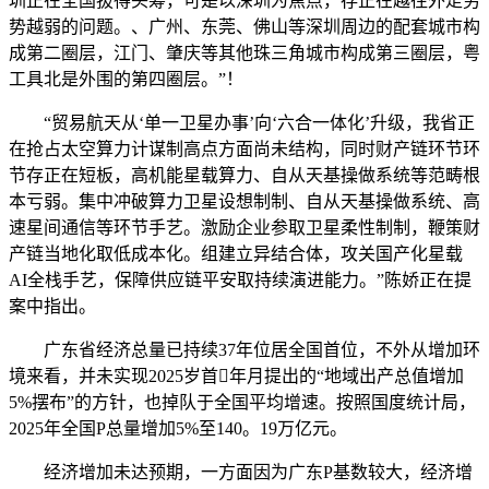
圳正在全国拔得头筹，可是以深圳为焦点，存正在越往外走劣
势越弱的问题。、广州、东莞、佛山等深圳周边的配套城市构
成第二圈层，江门、肇庆等其他珠三角城市构成第三圈层，粤
工具北是外围的第四圈层。”！
“贸易航天从‘单一卫星办事’向‘六合一体化’升级，我省正
在抢占太空算力计谋制高点方面尚未结构，同时财产链环节环
节存正在短板，高机能星载算力、自从天基操做系统等范畴根
本亏弱。集中冲破算力卫星设想制制、自从天基操做系统、高
速星间通信等环节手艺。激励企业参取卫星柔性制制，鞭策财
产链当地化取低成本化。组建立异结合体，攻关国产化星载
AI全栈手艺，保障供应链平安取持续演进能力。”陈娇正在提
案中指出。
广东省经济总量已持续37年位居全国首位，不外从增加环
境来看，并未实现2025岁首年月提出的“地域出产总值增加
5%摆布”的方针，也掉队于全国平均增速。按照国度统计局，
2025年全国P总量增加5%至140。19万亿元。
经济增加未达预期，一方面因为广东P基数较大，经济增