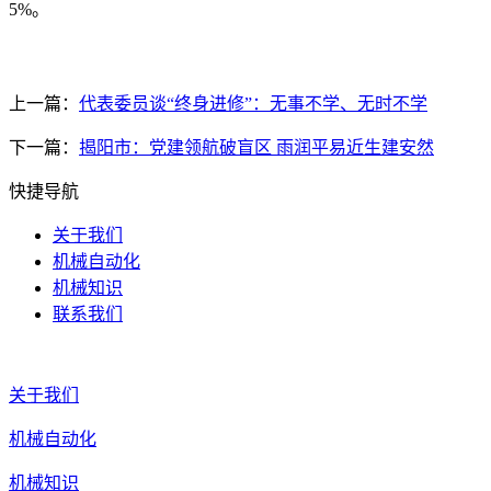
5%。
上一篇：
代表委员谈“终身进修”：无事不学、无时不学
下一篇：
揭阳市：党建领航破盲区 雨润平易近生建安然
快捷导航
关于我们
机械自动化
机械知识
联系我们
关于我们
机械自动化
机械知识