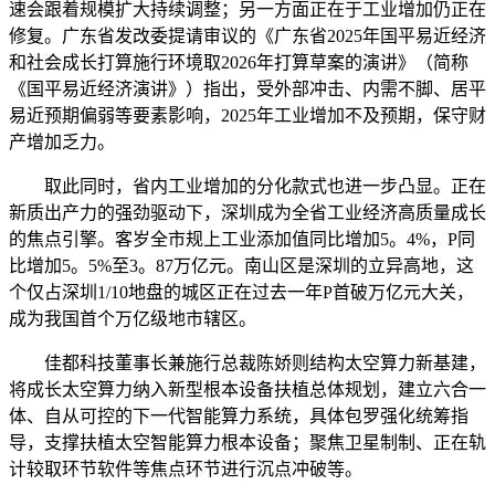
速会跟着规模扩大持续调整；另一方面正在于工业增加仍正在
修复。广东省发改委提请审议的《广东省2025年国平易近经济
和社会成长打算施行环境取2026年打算草案的演讲》（简称
《国平易近经济演讲》）指出，受外部冲击、内需不脚、居平
易近预期偏弱等要素影响，2025年工业增加不及预期，保守财
产增加乏力。
取此同时，省内工业增加的分化款式也进一步凸显。正在
新质出产力的强劲驱动下，深圳成为全省工业经济高质量成长
的焦点引擎。客岁全市规上工业添加值同比增加5。4%，P同
比增加5。5%至3。87万亿元。南山区是深圳的立异高地，这
个仅占深圳1/10地盘的城区正在过去一年P首破万亿元大关，
成为我国首个万亿级地市辖区。
佳都科技董事长兼施行总裁陈娇则结构太空算力新基建，
将成长太空算力纳入新型根本设备扶植总体规划，建立六合一
体、自从可控的下一代智能算力系统，具体包罗强化统筹指
导，支撑扶植太空智能算力根本设备；聚焦卫星制制、正在轨
计较取环节软件等焦点环节进行沉点冲破等。