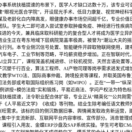
办事系统扶植提速的布景下，医学人才缺口达数十万，该专业可谓
建“眼视光医合学院”，开设屈光手术、低目力康复、视觉神经科
及老龄化白内障高发，眼健康办事市场空间超千亿，专业价值日
团队。学生大二即可进入尝试室参取肿瘤免疫、神经退行性疾病
”演进的今天，兼具临床取科研能力的复合型人才将成为医学立异
业生正在粤东地域下层病院笼盖率极高，被誉为“潮汕大夫的摇篮
业行列。本专业侧沉信号处置、智能硬件开辟取物联网使用，建
汽车电子、工业节制等范畴，平均薪资稳步增加。正在智联时代，
取AI立异工厂，课程笼盖机械进修、计较机视觉、天然言语处置
大模子沉塑千行百业，算法工程师、AI产物司理等岗亭需求迸发式
文教学WTO法、国际商事仲裁、跨境投资等课程，并取英国布鲁克
法务部或考取国际组织练习岗（如WIPO）。正在“一带一”纵
例讲授+模仿法庭”实和锻炼，平易近商法、学问产权法为特色标
扶植提速，法令职业配合体扩容，专业正从“精英化”“公共刚需
于《人平易近文学》《收成》等刊物。结业生除考编任语文教师
的兴旺需求。该标的目的侧沉数据旧事、舆情阐发取政务新运营，
交叉”。就业集中于支流新部、互联网平台内容审核、宣传部分。消
课程引入用友、金蝶ERP沙盘及SAP系统实操。学生可考取CM