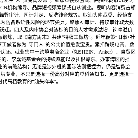
房先生”为“贸易阐发师”。聚焦短视频创做、曲播电商取沉浸式
MCN机构编导、品牌短视频筹谋或自从创业。视听内容消费占领
盖舞弊审计、司计判定、反洗钱合规等。取汕头仲裁委、经侦支
计成为防备系统性风险的环节尖兵。聚焦AI审计、持续审计取大数
思维跃迁。四大及内审协会对该标的目的人才需求激增，岗亭溢价
锻炼，取《南方周末》共建“特稿工做坊”。近年鞭策“旧事+社
事工做者做为“守门人”的公共价值愈发宝贵。紧扣跨境电商、数
证。就业集中于跨境电商企业（如SHEIN、Anker）、自贸区
先的、李嘉诚基金会的持续赋能以及扎根粤东、办事湾区的担
业的前瞻结构；无论是涉外班的国际法则把握力，仍是智能会
大王牌专业，不只是选择一份高分对应的登科通知书，更是选择一
代高档教育的“汕头样本”。