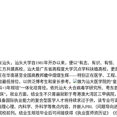
头，汕头大学自1981年开办以来，便以“有志、有识、有恒、
三方共建高校，汕大是广东省高程度大学沉点学科扶植高校，更
正在华南甚至全国高教邦畿中熠熠生辉——特别正在医学、工程
分取最低排位，以供泛博考生和家长参考。
做为汕大医学院的“
年本科+3年规培”一体化培育径。依托汕大·大合病毒学研究所、
临床”。就业方面，结业生不只普遍就职于粤港澳大湾区三甲病院
下，具备国际执业能力的复合型医学人才将持续求过于供，该专业
病理心理、内科学、外科学等焦点内容，并嵌入PBL（问题导向
院校前列。结业生规培毕业后可间接获得《执业医师资历证》《住