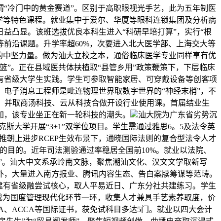
“冷门中的黄金赛道”。区别于高职眼视光手艺，此为五年制医
学等特色课程。就业集中于爱尔、华厦等眼科连锁集团及分析病
益凸显。该班选拔优良本科生进入“科研早培打算”，实行“根
等前沿课题。升学率超60%，次要进入北大医学部、上海交大等
的中坚力量。做为汕大立校之本，通俗临床医学专业同样享有优
”。正在县域医共体扶植取“县管乡用”政策鞭策下，下层临床
有省级大学生实践。学生可参取智能家居、可穿戴设备等创客项
电子消息工程师是毗连物理世界取数字世界的“神经末梢”，不
等，并取商汤科技、云从科技合做开设行业使用课。首届结业生
增加，该专业坐正在新一轮科技的潮头。
汕大院为广东省劣势沉
斯大学开展“3+1”双学位项目。学生需通过雅思6。5及法令英
深推朝上进步RCEP生效布景下，通晓国际法则的复合型法令人才
的目的。近年司法测验通过率稳居全国前10%。就业以法院、
”。汕大中文系承岭南文脉，聚焦潮汕文化、汉文文学取新写
外，大量进入南方报业、腾讯内容生态、告白案牍筹谋等范畴。
建有省级融尝试核心，取人平易近日、广东分社共建练习。学生
息管理成为国度管理现代化环节一环，收集人才兼具手艺素养取度，价
A、ACCA等国际证书，获免试科目多达5门。就业以四大会计