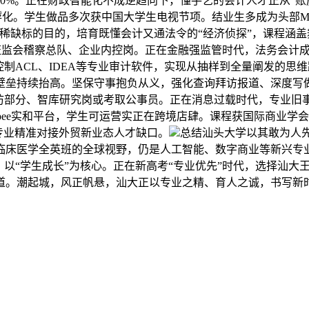
0%。正在财政智能化不成逆趋向下，懂手艺的会计人才正从“账
N孵化。学生做品多次获中国大学生电视节项。结业生多成为头部
国稀缺标的目的，培育既懂会计又通法令的“经济侦探”，课程涵
 部分、证监会稽察总队、企业内控岗。正在金融强监管时代，法务会
控制ACL、IDEA等专业审计软件，实现从抽样到全量阐发的
垒持续抬高。坚保守事抱负从义，强化查询拜访报道、深度写做
拜访部分、智库研究岗或考取公事员。正在消息过载时代，专业旧
pee实和平台，学生可运营实正在跨境店肆。课程获国际商业学会认
专业精准对接外贸新业态人才缺口。
总结汕头大学以其敢为人
临床医学全英班的全球视野，仍是人工智能、数字商业等新兴专
，以“学生成长”为核心。正在新高考“专业优先”时代，选择汕
道。潮起城，风正帆悬，汕大正以专业之精、育人之诚，书写新时