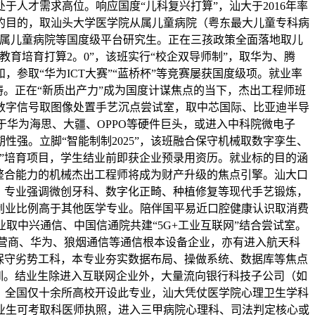
人才需求高位。响应国度“儿科复兴打算”，汕大于2016年率
的目的，取汕头大学医学院从属儿童病院（粤东最大儿童专科病
从属儿童病院等国度级平台研究生。正在三孩政策全面落地取儿
育培育打算2。0”，该班实行“校企双导师制”，取华为、腾
参取“华为ICT大赛”“蓝桥杯”等竞赛屡获国度级项。就业率
。正在“新质出产力”成为国度计谋焦点的当下，杰出工程师班
数字信号取图像处置手艺沉点尝试室，取中芯国际、比亚迪半导
于华为海思、大疆、OPPO等硬件巨头，或进入中科院微电子
强。立脚“智能制制2025”，该班融合保守机械取数字孪生、
”培育项目，学生结业前即获企业预录用资历。就业标的目的涵
整合能力的机械杰出工程师将成为财产升级的焦点引擎。汕大口
。专业强调微创牙科、数字化正畸、种植修复等现代手艺锻炼，
，创业比例高于其他医学专业。陪伴国平易近口腔健康认识取消费
取中兴通信、中国信通院共建“5G+工业互联网”结合尝试室。
运营商、华为、狼烟通信等通信根本设备企业，亦有进入航天科
保守劣势工科，本专业夯实数据布局、操做系统、数据库等焦点
证培训。结业生除进入互联网企业外，大量流向银行科技子公司（如
强。全国仅十余所高校开设此专业，汕大凭仗医学院心理卫生学科
业生可考取科医师执照，进入三甲病院心理科、司法判定核心或