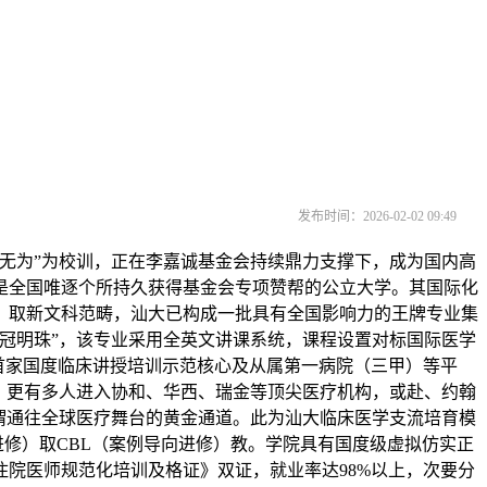
发布时间：2026-02-02 09:49
无为”为校训，正在李嘉诚基金会持续鼎力支撑下，成为国内高
是全国唯逐个所持久获得基金会专项赞帮的公立大学。其国际化
、取新文科范畴，汕大已构成一批具有全国影响力的王牌专业集
皇冠明珠”，该专业采用全英文讲课系统，课程设置对标国际医学
粤东首家国度临床讲授培训示范核心及从属第一病院（三甲）等平
，更有多人进入协和、华西、瑞金等顶尖医疗机构，或赴、约翰
可谓通往全球医疗舞台的黄金通道。此为汕大临床医学支流培育模
进修）取CBL（案例导向进修）教。学院具有国度级虚拟仿实正
院医师规范化培训及格证》双证，就业率达98%以上，次要分