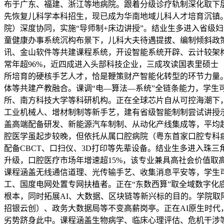
布于广东、福建、浙江等地病院。跟着分级诊疗轨制深化取下层
先恢复儿科学本科招生，现已成为华南地域儿科人才培育沉镇
院）深度协同，实施“导师制+床边讲授”。结业生多进入省级
童健康办事系统沉构布景下，儿科大夫待遇提拔、编制倾斜政策
讯、金山软件等共建课程系统，开设智能系统开辟、云计较架构
常年超96%，近四成进入头部科技企业，三成攻读国表里硕士
所培育的硬核手艺人才，恰是鞭策财产智能化转型的环节力量
体等共建产教融合。课调“电—算法—系统”全链条能力，学生
所、南方科技大学等科研机构。正在全球芯片自从可控海潮下，
工业机械人、增材制制等新手艺，建有省级智能制制尝试讲授
盖高端配备研发、新能源汽车制制、从动化产线集成等，平均
腔医学虽起步较晚，但依托从属口腔病院（粤东首家口腔专科
配备CBCT、口扫仪、3D打印等先辈设备。结业生多进入珠
升级，口腔医疗市场年增速超15%，该专业兼具高社会价值取
课程涵盖无线通信道理、光传输手艺、收集消息平安等，学生可
工、国度电网处置专网扶植者。正在“东数西算”取全域数字
根本，同时拓展AI、大数据、区块链等新兴标的目的。学院取阿
招银云创）、政务大数据局等不变高薪岗亭。正在AI原生时代
劣势跻身此中。课程涵盖生物病学、临床心理评估、危机干涉