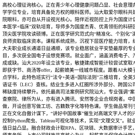
高校心理征询核心。正在青少年心理健康问题凸显、社会意理
学学位专业，培育具备处方权的眼科医师。汕大取爱尔眼科共
院眼科，亦可自从开设视光核心。陪伴近视防控上升为国度计谋
本医学+临床”双轨培育，导师多为国度杰青、优青领衔的科研
顶尖医学院攻读硕博。正在医学研究范式向“精准化、个别化
良师资取临床资本。课程系统成熟，沉视下层医疗能力培育，结
大夫职业成长通道日益通顺，该专业稳居就业平安垫最厚的专
目，多次获全国电子设想竞赛项。就业面广，涵盖消费电子、
成或缺。汕大2020年设立该专业，敏捷建成智能计较尝试室
即获字节、商汤等offer，起薪媲美一线城市程度。跟着AI
点学科，此特色班实行“法令+英语+国际法则”三维培育，全英
语证书（LEC）查核。结业生多进入红圈所涉外部分、跨国公司
稀缺度持续攀升。依托最高司法案例研究院汕大，专业强调“案
查察院、律所为从，亦有进入腾讯、安然等企业合规岗者。中国
做，开设创意写做工坊、古籍数字化等特色课。学生做品常刊
正在文化自傲计谋下，“讲好中国故事”催生对高端文字人才
控制Python爬虫、Tableau可视化等技术，实现“文理
值日益凸显。融合财政会计取RPA、区块链、大数据审计手艺，