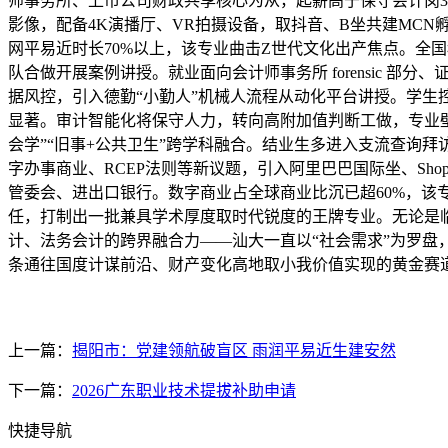
师事务所、上市公司财政共享核心为从，起薪高于保守会计岗3
影像，配备4K演播厅、VR拍摄设备，取抖音、B坐共建MC
网平易近时长70%以上，该专业曲击Z世代文化出产焦点。全
队合做开展案例讲授。就业面向会计师事务所 forensic
据风控，引入德勤“小勤人”机械人流程从动化平台讲授。学生
显著。审计智能化将保守人力，转向高附加值判断工做，专业壁
会学”“旧事+公共卫生”跨学科融合。结业生多进入支流查询
字办事商业、RCEP法则等新议题，引入阿里巴巴国际坐、Sho
管委会、进出口银行。数字商业占全球商业比沉已超60%，该
任，打制出一批兼具学术厚度取时代锐度的王牌专业。无论是
计、法务会计的跨界融合力——汕大一直以“社会需求”为罗盘
条通往国度计谋前沿、财产变化高地取小我价值实现的黄金赛
上一篇：
揭阳市：党建领航破盲区 雨润平易近生建安然
下一篇：
2026广东职业技术提拔补助申请
快捷导航