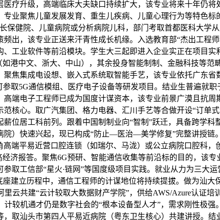
医疗升级，高端临床大夫缺口持续扩大，该专业将来十年仍将处于
。专业聚焦儿童发展发育、重生儿疾病、儿童心理行为等特色标
妇长保健院、儿童病院或分析病院儿科，部门考取首都医科大学
频出，该专业正送来汗青性成长机缘。入选教育部“杰出工程师教
、工业软件等前沿模块。学生大三起即进入企业实正在项目实和，
（如港中文、浙大、中山），其余投身智能制制、金融科技等范畴
。聚焦集成电设想、嵌入式系统取智能手艺，该专业依托广东省
可参取5G通信模组、医疗电子设备等研发项目。结业生普遍就职
高端电子工程师已成为国度计谋资本，该专业前景广漠且抗周期性
示范核心。取广汽集团、格力电器、汇川手艺等合做开设“订单式
起薪位居工科前列。跟着中国制制业向“智制”跃迁，具备跨学科
病院）快速兴起，现已构成“防止—医治—美学修复”完整讲授链
三角高端平易近营口腔连锁（如瑞尔、马泷）或公立病院口腔科
高经济报答。聚焦6G预研、智能通信收集等前沿标的目的，该专业
参取工信部“星火·链网”等国度级项目实践。就业从力为三大
化底座建立历程中，通信工程师的计谋地位将持续提拔。做为汕大
里云共建“云计较取大数据财产学院”，供给AWS/Azure认
，计较机通才仍是数字社会的“根本设备型人才”，需求刚性极
等，取汕头市第四人平易近病院（粤东卫生核心）共建讲授。结