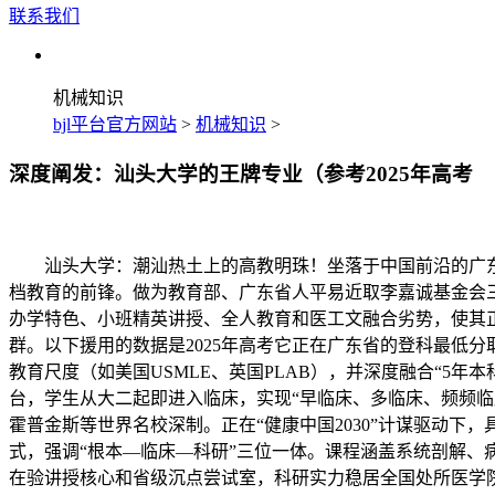
联系我们
机械知识
bjl平台官方网站
>
机械知识
>
深度阐发：汕头大学的王牌专业（参考2025年高考
汕头大学：潮汕热土上的高教明珠！坐落于中国前沿的广东汕
档教育的前锋。做为教育部、广东省人平易近取李嘉诚基金会
办学特色、小班精英讲授、全人教育和医工文融合劣势，使其
群。以下援用的数据是2025年高考它正在广东省的登科最低
教育尺度（如美国USMLE、英国PLAB），并深度融合“5
台，学生从大二起即进入临床，实现“早临床、多临床、频频
霍普金斯等世界名校深制。正在“健康中国2030”计谋驱动
式，强调“根本—临床—科研”三位一体。课程涵盖系统剖解、
在验讲授核心和省级沉点尝试室，科研实力稳居全国处所医学