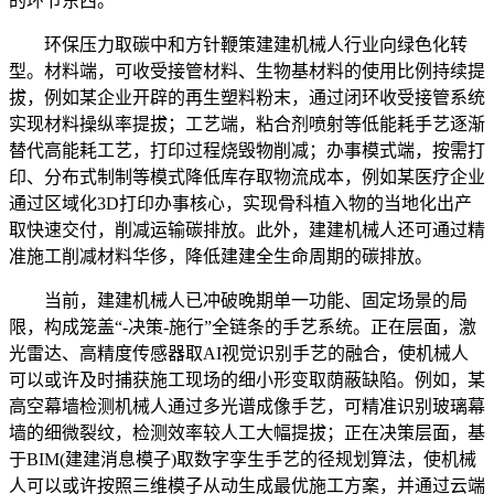
的环节东西。
环保压力取碳中和方针鞭策建建机械人行业向绿色化转
型。材料端，可收受接管材料、生物基材料的使用比例持续提
拔，例如某企业开辟的再生塑料粉末，通过闭环收受接管系统
实现材料操纵率提拔；工艺端，粘合剂喷射等低能耗手艺逐渐
替代高能耗工艺，打印过程烧毁物削减；办事模式端，按需打
印、分布式制制等模式降低库存取物流成本，例如某医疗企业
通过区域化3D打印办事核心，实现骨科植入物的当地化出产
取快速交付，削减运输碳排放。此外，建建机械人还可通过精
准施工削减材料华侈，降低建建全生命周期的碳排放。
当前，建建机械人已冲破晚期单一功能、固定场景的局
限，构成笼盖“-决策-施行”全链条的手艺系统。正在层面，激
光雷达、高精度传感器取AI视觉识别手艺的融合，使机械人
可以或许及时捕获施工现场的细小形变取荫蔽缺陷。例如，某
高空幕墙检测机械人通过多光谱成像手艺，可精准识别玻璃幕
墙的细微裂纹，检测效率较人工大幅提拔；正在决策层面，基
于BIM(建建消息模子)取数字孪生手艺的径规划算法，使机械
人可以或许按照三维模子从动生成最优施工方案，并通过云端