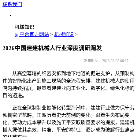
联系我们
机械知识
bjl平台官方网站
>
机械知识
>
2026中国建建机械人行业深度调研阐发
发布时间：2026-02-08 06:17
从高空幕墙的细密安拆到地下地道的掘进支护，从预制构
件的智能化出产到施工现场的全流程安排，建建机械人的使用
鸿沟持续拓展，鞭策着建建业向工业化、数字化、绿色化标的
目的迈进。
正在全球制制业智能化转型海潮中，建建行业做为保守劳
动稠密型范畴，正派历着史无前例的变化。跟着生齿布局变
化、劳动力成本攀升以及施工平安取质量要求的提拔，建建机
械人凭仗其高效、精准、平安的特征，逐步成为破解行业痛点