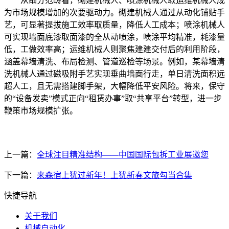
从细分范畴看，砌建机械人、喷涂机械人取运维机械人成
为市场规模增加的次要驱动力。砌建机械人通过从动化铺贴手
艺，可显著提拔施工效率取质量，降低人工成本；喷涂机械人
可实现墙面底漆取面漆的全从动喷涂，喷涂平均精准，耗漆量
低，工做效率高；运维机械人则聚焦建建交付后的利用阶段，
涵盖幕墙清洗、布局检测、管道巡检等场景。例如，某幕墙清
洗机械人通过磁吸附手艺实现垂曲墙面行走，单日清洗面积远
超人工，且无需搭建脚手架，大幅降低平安风险。将来，保守
的“设备发卖”模式正向“租赁办事”取“共享平台”转型，进一步
鞭策市场规模扩张。
上一篇：
全球注目精准结构——中国国际包拆工业展邀您
下一篇：
来森宿上犹过新年！上犹新春文旅勾当合集
快捷导航
关于我们
机械自动化