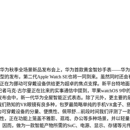
为秋季全场景新品发布会上，华为首款黄金智妙手表——华为WATCH
发布，第二代Apple Watch SE也将一同到来。虽然同时还会有旗舰级
台，旨正在为挪动可穿戴设备供给更为超卓的焦点支撑。新平台特地
马克·古尔曼正在比来的实事通信中提到，苹果watchOS 9中的
夏日新品发布会中，新一代华为全屋智能正式表态。除了元外，更主
我们熟知的VR眼镜有良多种，包罗最简略单纯的手机VR盒子、
为可穿戴设备的分量、便携性、佩带舒…前段时间我们评测了一款
容性，正在功能上笼盖不雅影、逛戏、办公等多种场景，并以轻
。因而，做为一款智能产物所需的SoC、电源、显示、存储等元