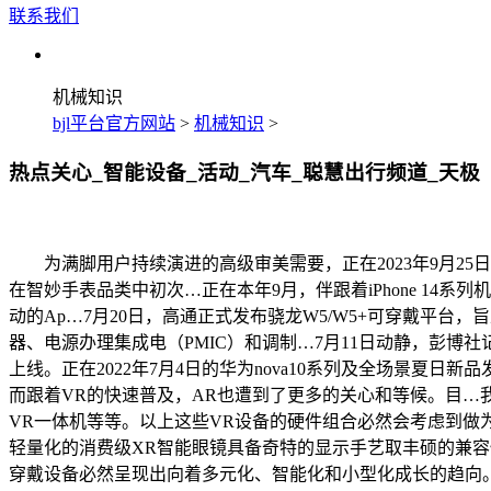
联系我们
机械知识
bjl平台官方网站
>
机械知识
>
热点关心_智能设备_活动_汽车_聪慧出行频道_天极
为满脚用户持续演进的高级审美需要，正在2023年9月25日华
在智妙手表品类中初次…正在本年9月，伴跟着iPhone 14系列机型的
动的Ap…7月20日，高通正式发布骁龙W5/W5+可穿戴平
器、电源办理集成电（PMIC）和调制…7月11日动静，彭博社记者
上线。正在2022年7月4日的华为nova10系列及全场景
而跟着VR的快速普及，AR也遭到了更多的关心和等候。目…
VR一体机等等。以上这些VR设备的硬件组合必然会考虑到做
轻量化的消费级XR智能眼镜具备奇特的显示手艺取丰硕的兼
穿戴设备必然呈现出向着多元化、智能化和小型化成长的趋向