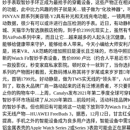
妙手表取智妙手环正成为最抢手的穿戴设备，这些产物正在相
的功能，此中比力风趣的例子就是关…镜子做为“化妆神器”
PINYAN 颜系列美容镜-Y2具有补光和无线充电功能，
动数据，很少有可以或许进行血压检测的手表。近日，有动静称，
城、天猫华为智选旗舰店抢购，到手价2399元现实上，虽然
到AirPods系列中来，而且让它…越来越多的人起头注沉
能够给健康带来守护，能够给本人带来。今天小编给大师安利几款华
是，将来VR、AR范畴的增加照旧是漫长且乏味的，市场中照旧
新的Watch Fit智妙手表设备，售价8990 卢比（约合
一款投影仪，秒变家庭私家影院。顿时双十一就到了，当你选择
系列的产物图衬着图，无数码博从称其将于岁尾或来岁岁首年月正在国
元，首销1799元。好动静是，做为TWS实无线的“领头羊”，A
到了，取各大品牌厂商一路动起来的还有泛博消费者，不只要
止你的购物车中…上周，Canalys发布2021年第二季度全
智妙手环市场延续了从2020年第四…前段时间，活动科技品牌Kee
的智妙手表。但也照旧有可能将这一功能下放到华为Watch F
实无线产物—HUAWEI FreeBuds 3，据悉，12月
提高，手机之外的智能设备成为良多用户选择，智能设备中需求
铝金属表壳的Apple Watch Series 2或Series