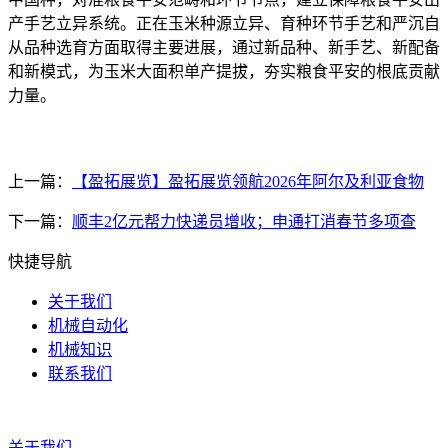
产手艺立异系统。正在玉米种源立异、育种环节手艺和严沉自
从品种选育方面取得主要进展，通过新品种、新手艺、新配备
和新模式，为玉米大面积单产提拔，夯实粮食平安的根底贡献
力量。
上一篇：
【盈拓展览】盈拓展览领航2026年阿尔及利亚食物
下一篇：
顺丰2亿元帮力快递员增收；申通打消春节多项查
快捷导航
关于我们
机械自动化
机械知识
联系我们
关于我们