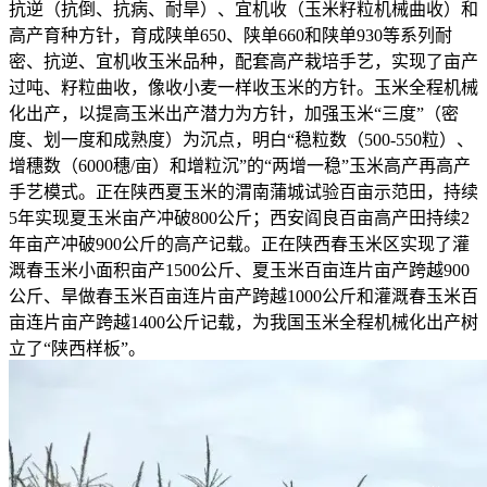
抗逆（抗倒、抗病、耐旱）、宜机收（玉米籽粒机械曲收）和
高产育种方针，育成陕单650、陕单660和陕单930等系列耐
密、抗逆、宜机收玉米品种，配套高产栽培手艺，实现了亩产
过吨、籽粒曲收，像收小麦一样收玉米的方针。玉米全程机械
化出产，以提高玉米出产潜力为方针，加强玉米“三度”（密
度、划一度和成熟度）为沉点，明白“稳粒数（500-550粒）、
增穗数（6000穗/亩）和增粒沉”的“两增一稳”玉米高产再高产
手艺模式。正在陕西夏玉米的渭南蒲城试验百亩示范田，持续
5年实现夏玉米亩产冲破800公斤；西安阎良百亩高产田持续2
年亩产冲破900公斤的高产记载。正在陕西春玉米区实现了灌
溉春玉米小面积亩产1500公斤、夏玉米百亩连片亩产跨越900
公斤、旱做春玉米百亩连片亩产跨越1000公斤和灌溉春玉米百
亩连片亩产跨越1400公斤记载，为我国玉米全程机械化出产树
立了“陕西样板”。