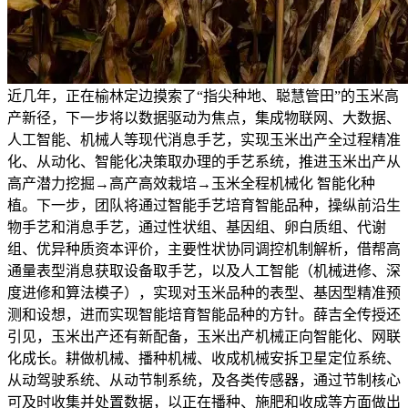
近几年，正在榆林定边摸索了“指尖种地、聪慧管田”的玉米高
产新径，下一步将以数据驱动为焦点，集成物联网、大数据、
人工智能、机械人等现代消息手艺，实现玉米出产全过程精准
化、从动化、智能化决策取办理的手艺系统，推进玉米出产从
高产潜力挖掘→高产高效栽培→玉米全程机械化 智能化种
植。下一步，团队将通过智能手艺培育智能品种，操纵前沿生
物手艺和消息手艺，通过性状组、基因组、卵白质组、代谢
组、优异种质资本评价，主要性状协同调控机制解析，借帮高
通量表型消息获取设备取手艺，以及人工智能（机械进修、深
度进修和算法模子），实现对玉米品种的表型、基因型精准预
测和设想，进而实现智能培育智能品种的方针。薛吉全传授还
引见，玉米出产还有新配备，玉米出产机械正向智能化、网联
化成长。耕做机械、播种机械、收成机械安拆卫星定位系统、
从动驾驶系统、从动节制系统，及各类传感器，通过节制核心
可及时收集并处置数据，以正在播种、施肥和收成等方面做出