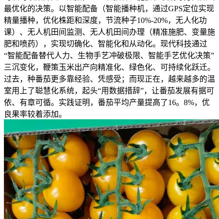
最优化的决策。以智能配备（智能播种机，通过GPS定位实现
精量播种，优化株距和深度，节流种子10%-20%，无人化功
课）、无人机田间监测、无人机田间办理（精准施肥、变量施
肥和喷药），实现切确化、智能化和从动化。现代科技通过
“智能配备替代人力、生物手艺冲破极限、智能手艺优化决策”
三沉变化，鞭策玉米出产向精准化、绿色化、可持续化跃迁。
过去，种番茄更多靠经验、凭感受；而现正在，越来越多的温
室用上了聪慧化系统，起头“用数据措辞”，让番茄发展有据可
依、有章可循。实践证明，番茄平均产量提高了16。8%，优
良果率较着添加。