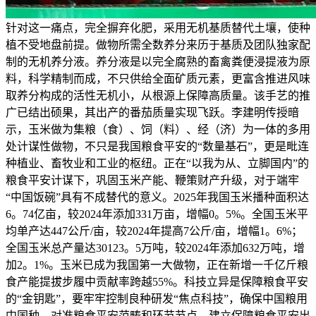
针对这一痛点，完全摒弃化肥，采用无机基质替代土壤，使种
植不受地盘前提。做物所需全数养分来历于基质及团队独家配
制的无机养分液。养分液是以完全腐熟的畜禽粪便浸提液为原
料，科学精制而成，不只供给全面矿质元素，更富含推进风味
取养分构成的活性无机小，从根源上保障高质量。该手艺的推
广已结出硕果，其出产的番茄质量实现飞跃。李建明传授暗
示，玉米做为集粮（食）、饲（料）、经（济）为一体的多用
处计谋性做物，不只是我国粮食平安的“数量基石”，更是毗连
种植业、畜牧业和工业的枢纽。正在“以我为从、立脚国内”的
粮食平安计谋下，巩固玉米产能、鞭策财产升级，对于端牢
“中国饭碗”具有不成替代的意义。2025年我国玉米播种面积达
6。74亿亩，较2024年添加331万亩，增幅0。5%。全国玉米平
均单产达447公斤/亩，较2024年提高7公斤/亩，增幅1。6%；
全国玉米总产量达30123。5万吨，较2024年添加632万吨，增
加2。1%。玉米已成为我国第一大做物，正在新增一千亿斤粮
食产能提拔步履中贡献率跨越55%。科技立异是保障粮食平安
的“金钥匙”，要牢牢控制良种研发“焦点科技”，确保中国粮用
中国种，对准粮食平安范畴和环节节点，建立保障粮食平安出