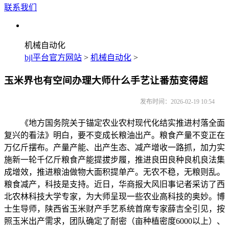
联系我们
机械自动化
bjl平台官方网站
>
机械自动化
>
玉米界也有空间办理大师什么手艺让番茄变得超
发布时间：2026-02-19 10:54
《地方国务院关于锚定农业农村现代化结实推进村落全面
复兴的看法》明白，要不变成长粮油出产。粮食产量不变正在
万亿斤摆布。产量产能、出产生态、减产增收一路抓，加力实
施新一轮千亿斤粮食产能提拔步履，推进良田良种良机良法集
成增效，推进粮油做物大面积提单产。无农不稳，无粮则乱。
粮食减产，科技是支持。近日，华商报大风旧事记者采访了西
北农林科技大学专家，为大师呈现一些农业高科技的奥妙。博
士生导师，陕西省玉米财产手艺系统首席专家薛吉全引见，按
照玉米出产需求，团队确定了耐密（亩种植密度6000以上）、