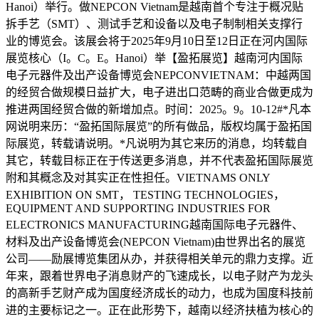
Hanoi）举行。做NEPCON Vietnam是越南首个专注于概况贴
拆手艺（SMT）、测试手艺和设备以及电子制制相关支撑行
业的博览会。该展会将于2025年9月10日至12日正在河内国际
展览核心（I。C。E。Hanoi）举【盈拓展览】越南河内国际
电子元器件及出产设备博览会NEPCONVIETNAM：中越两国
的经贸合做规模日益扩大，电子进出口范畴的商业合做更成为
推进两国经贸合做的新增加点。时间：2025。9。10-12#*凡本
网说明来历：“盈拓国际展览”的所有做品，版权均属于盈拓国
际展览，转载请说明。*凡说明为其它来历的消息，均转载自
其它，转载目标正在于传送更多消息，并不代表盈拓国际展览
附和其概念及对其实正在性担任。VIETNAMS ONLY
EXHIBITION ON SMT， TESTING TECHNOLOGIES，
EQUIPMENT AND SUPPORTING INDUSTRIES FOR
ELECTRONICS MANUFACTURING越南国际电子元器件、
材料及出产设备博览会(NEPCON Vietnam)由世界出名的展览
公司——励展博览集团从办，并获得相关单元的鼎力支撑。近
年来，跟着世界电子消息财产的飞速成长，以电子财产为龙头
的高新手艺财产成为国度经济成长的动力，也成为国度科技前
进的主要标记之一。正在此形势下，越南以经济扶植为核心的