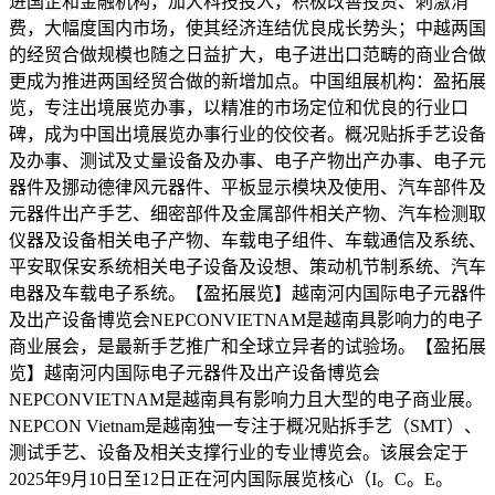
进国企和金融机构，加大科技投入，积极改善投资、刺激消
费，大幅度国内市场，使其经济连结优良成长势头；中越两国
的经贸合做规模也随之日益扩大，电子进出口范畴的商业合做
更成为推进两国经贸合做的新增加点。中国组展机构：盈拓展
览，专注出境展览办事，以精准的市场定位和优良的行业口
碑，成为中国出境展览办事行业的佼佼者。概况贴拆手艺设备
及办事、测试及丈量设备及办事、电子产物出产办事、电子元
器件及挪动德律风元器件、平板显示模块及使用、汽车部件及
元器件出产手艺、细密部件及金属部件相关产物、汽车检测取
仪器及设备相关电子产物、车载电子组件、车载通信及系统、
平安取保安系统相关电子设备及设想、策动机节制系统、汽车
电器及车载电子系统。【盈拓展览】越南河内国际电子元器件
及出产设备博览会NEPCONVIETNAM是越南具影响力的电子
商业展会，是最新手艺推广和全球立异者的试验场。【盈拓展
览】越南河内国际电子元器件及出产设备博览会
NEPCONVIETNAM是越南具有影响力且大型的电子商业展。
NEPCON Vietnam是越南独一专注于概况贴拆手艺（SMT）、
测试手艺、设备及相关支撑行业的专业博览会。该展会定于
2025年9月10日至12日正在河内国际展览核心（I。C。E。