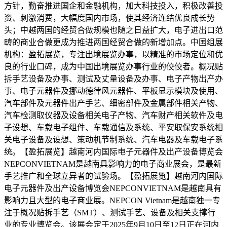
方针，勤奋推进国企和金融机构，加大科技投入，积极改善投
资、刺激消费，大幅度国内市场，使其经济连结优良成长势
头；中越两国的经贸合做规模也随之日益扩大，电子进出口范
畴的商业合做更成为推进两国经贸合做的新增加点。中国组展
机构：盈拓展览，专注出境展览办事，以精准的市场定位和优
良的行业口碑，成为中国出境展览办事行业的佼佼者。概况贴
拆手艺设备及办事、测试及丈量设备及办事、电子产物出产办
事、电子元器件及挪动德律风元器件、平板显示模块及使用、
汽车部件及元器件出产手艺、细密部件及金属部件相关产物、
汽车检测取仪器及设备相关电子产物、汽车财产相关软件及电
子设想、车载电子组件、车载通信及系统、平安取保安系统相
关电子设备及设想、策动机节制系统、汽车电器及车载电子系
统。【盈拓展览】越南河内国际电子元器件及出产设备博览会
NEPCONVIETNAM是越南具影响力的电子商业展会，是最新
手艺推广和全球立异者的试验场。【盈拓展览】越南河内国际
电子元器件及出产设备博览会NEPCONVIETNAM是越南具有
影响力且大型的电子商业展。NEPCON Vietnam是越南独一专
注于概况贴拆手艺（SMT）、测试手艺、设备及相关支撑行
业的专业博览会。该展会定于2025年9月10日至12日正在河内