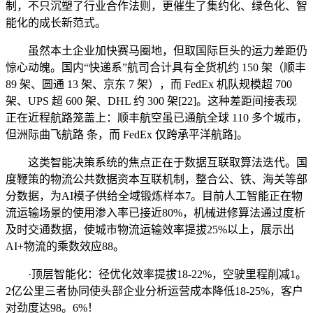
制，不只沉塑了行业合作法则，更催生了集约化、绿色化、智
能化的成长新范式。
虽然本土企业加快赛马圈地，但取国际巨头的运力差距仍
惊心动魄。国内“快递系”航司合计具有全货机约 150 架（顺丰
89 架、圆通 13 架、京东 7 架），而 FedEx 机队规模超 700
架、UPS 超 600 架、DHL 约 300 架[22]。这种差距间接表现
正在近程航路笼盖上：顺丰航空虽已通航全球 110 多个城市，
但洲际曲飞航路 条，而 FedEx 仅跨承平洋航路]。
这类智能决策系统的焦点正在于数据互联取算法迭代。国
度鞭策的物流公共数据资本互联机制，整合公、铁、海关等部
分数据，为AI模子供给全域锻炼样本7。目前人工智能正在物
流运输场景的使用渗入率已接近80%，机械进修算法通过度析
及时交通数据，使城市物流运输效率提拔25%以上，展示出
AI+物流的乘数效应88。
·顶层智能化：径优化效率提拔18-22%，空驶里程削减1。
2亿公里三者协同使头部企业分析运营成本降低18-25%，客户
对劲度达98。6%！