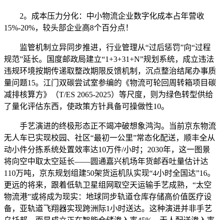
2。成本压力分化：中小物流企业数字化成本占年营收
15%-20%，较头部企业高8个百分点！
监管机制立异同步推进，行业管理从“过后惩罚”向“过程
规范”延长。国度邮政局建立“1+3+31+N”规划系统，成立违法
违规环境按期传递取整改期限反馈机制，沉点整治结尾办事质
量问题15。江门双碳尝试室参编的《物流可轮回周转箱项目碳
减排核算方》（T/ES 2065-2025）等尺度，则为绿色转型供给
了量化评估东西，使政策方针具备可操做性10。
手艺演进的终极形态正不竭冲破想象鸿沟。当前京东物流
无人车已实现校园、社区“最初一公里”常态化配送，顺丰全从
动小件分拣系统处置效率达10万件/小时；2030年，这一图景
将向空中取太空延长——圆通嘉兴机场年货邮吞吐量估计达
110万吨，京东规划组建50架货运机队实现“4小时全国达”16。
更远的将来，跟着低轨卫星组网取空天运输手艺成熟，“太空
物流港”或将成为现实：地球同步轨道仓库存储高价值医疗设
备，亚轨道飞翔器实现跨洲际1小时送达。这种演进并非手艺