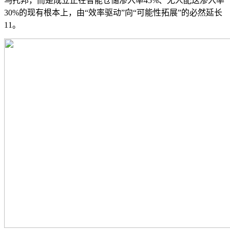
乌托邦，而是成立正在智能仓储渗入率45%、无人配送渗入率
30%的现有根本上，由“效率驱动”向“可能性拓展”的必然延长
11。