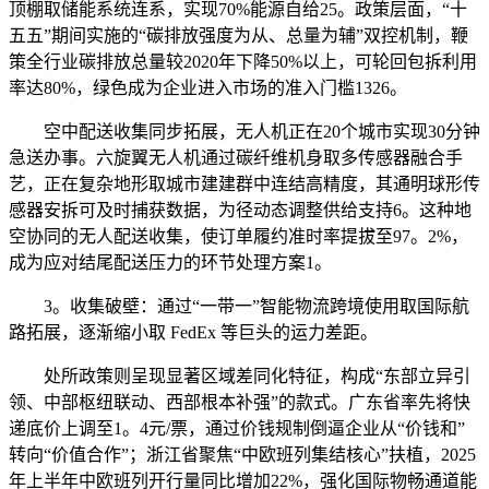
顶棚取储能系统连系，实现70%能源自给25。政策层面，“十
五五”期间实施的“碳排放强度为从、总量为辅”双控机制，鞭
策全行业碳排放总量较2020年下降50%以上，可轮回包拆利用
率达80%，绿色成为企业进入市场的准入门槛1326。
空中配送收集同步拓展，无人机正在20个城市实现30分钟
急送办事。六旋翼无人机通过碳纤维机身取多传感器融合手
艺，正在复杂地形取城市建建群中连结高精度，其通明球形传
感器安拆可及时捕获数据，为径动态调整供给支持6。这种地
空协同的无人配送收集，使订单履约准时率提拔至97。2%，
成为应对结尾配送压力的环节处理方案1。
3。收集破壁：通过“一带一”智能物流跨境使用取国际航
路拓展，逐渐缩小取 FedEx 等巨头的运力差距。
处所政策则呈现显著区域差同化特征，构成“东部立异引
领、中部枢纽联动、西部根本补强”的款式。广东省率先将快
递底价上调至1。4元/票，通过价钱规制倒逼企业从“价钱和”
转向“价值合作”；浙江省聚焦“中欧班列集结核心”扶植，2025
年上半年中欧班列开行量同比增加22%，强化国际物畅通道能