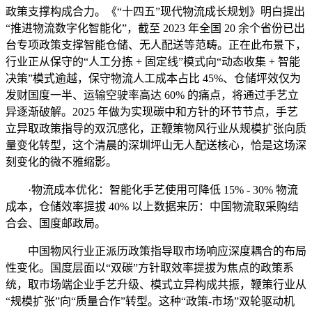
政策支撑构成合力。《“十四五”现代物流成长规划》明白提出
“推进物流数字化智能化”，截至 2023 年全国 20 余个省份已出
台专项政策支撑智能仓储、无人配送等范畴。正在此布景下，
行业正从保守的“人工分拣 + 固定线”模式向“动态收集 + 智能
决策”模式逾越，保守物流人工成本占比 45%、仓储坪效仅为
发财国度一半、运输空驶率高达 60% 的痛点，将通过手艺立
异逐渐破解。2025 年做为实现碳中和方针的环节节点，手艺
立异取政策指导的双沉感化，正鞭策物风行业从规模扩张向质
量变化转型，这个清晨的深圳坪山无人配送核心，恰是这场深
刻变化的微不雅缩影。
·物流成本优化：智能化手艺使用可降低 15% - 30% 物流
成本，仓储效率提拔 40% 以上数据来历：中国物流取采购结
合会、国度邮政局。
中国物风行业正派历政策指导取市场响应深度耦合的布局
性变化。国度层面以“双碳”方针取效率提拔为焦点的政策系
统，取市场端企业手艺升级、模式立异构成共振，鞭策行业从
“规模扩张”向“质量合作”转型。这种“政策-市场”双轮驱动机