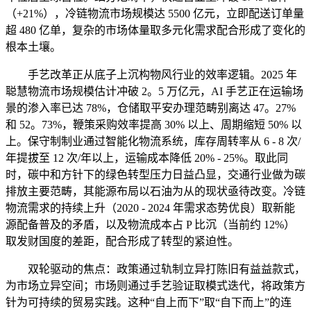
（+21%），冷链物流市场规模达 5500 亿元，立即配送订单量
超 480 亿单，复杂的市场体量取多元化需求配合形成了变化的
根本土壤。
手艺改革正从底子上沉构物风行业的效率逻辑。2025 年
聪慧物流市场规模估计冲破 2。5 万亿元，AI 手艺正在运输场
景的渗入率已达 78%，仓储取平安办理范畴别离达 47。27%
和 52。73%，鞭策采购效率提高 30% 以上、周期缩短 50% 以
上。保守制制业通过智能化物流系统，库存周转率从 6 - 8 次/
年提拔至 12 次/年以上，运输成本降低 20% - 25%。取此同
时，碳中和方针下的绿色转型压力日益凸显，交通行业做为碳
排放主要范畴，其能源布局以石油为从的现状亟待改变。冷链
物流需求的持续上升（2020 - 2024 年需求态势优良）取新能
源配备普及的矛盾，以及物流成本占 P 比沉（当前约 12%）
取发财国度的差距，配合形成了转型的紧迫性。
双轮驱动的焦点：政策通过轨制立异打陈旧有益益款式，
为市场立异空间；市场则通过手艺验证取模式迭代，将政策方
针为可持续的贸易实践。这种“自上而下”取“自下而上”的连