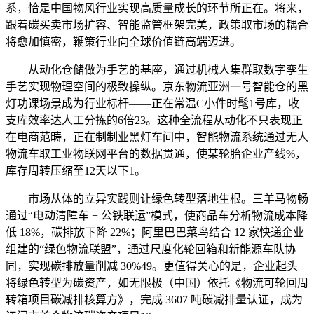
系，恰是中国物风行业实现高质量成长的环节所正在。将来，
跟着碳买卖市场扩容、智能监管框架完美，政策取市场的耦合
将愈加慎密，鞭策行业向全球价值链高端迈进。
从动化仓储做为手艺的基座，通过机械人集群取数字孪生
手艺实现物理空间的极致操纵。京东物流亚洲一号智能仓的黑
灯功课场景成为行业标杆——正在常温C小件时髦1号库，收
支库效率达人工分拣的6倍23。这种全流程从动化不只表现正
在电商范畴，正在制制业黑灯车间中，智能物流系统通过无人
物流车取工业物联网平台的数据贯通，使某轮胎企业产线%，
库存周转压缩至12天以下1。
市场从体的立异实践则让绿色转型落地生根。三羊马物畅
通过“电动清障车 + 公铁联运”模式，使商品车分析物流成本降
低 18%，碳排放下降 22%；阿里巴巴菜鸟结合 12 家快递企业
组建的“绿色物流联盟”，通过尺度化轮回箱和新能源车队协
同，实现碳排放量削减 30%49。更值得关心的是，企业起头
将绿色转型为碳资产，如无限极（中国）依托《物流可轮回周
转箱项目碳减排核算方》，完成 3607 吨碳减排量认证，成为