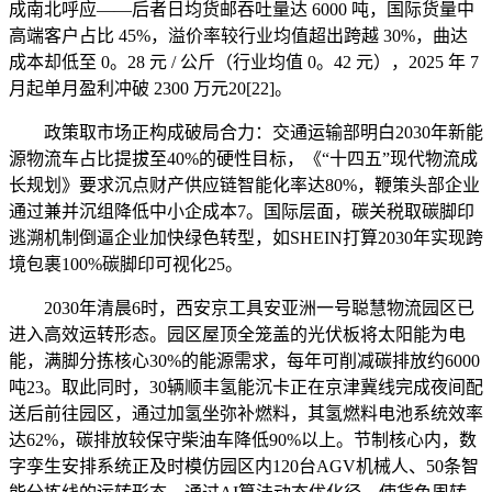
成南北呼应——后者日均货邮吞吐量达 6000 吨，国际货量中
高端客户占比 45%，溢价率较行业均值超出跨越 30%，曲达
成本却低至 0。28 元 / 公斤（行业均值 0。42 元），2025 年 7
月起单月盈利冲破 2300 万元20[22]。
政策取市场正构成破局合力：交通运输部明白2030年新能
源物流车占比提拔至40%的硬性目标，《“十四五”现代物流成
长规划》要求沉点财产供应链智能化率达80%，鞭策头部企业
通过兼并沉组降低中小企成本7。国际层面，碳关税取碳脚印
逃溯机制倒逼企业加快绿色转型，如SHEIN打算2030年实现跨
境包裹100%碳脚印可视化25。
2030年清晨6时，西安京工具安亚洲一号聪慧物流园区已
进入高效运转形态。园区屋顶全笼盖的光伏板将太阳能为电
能，满脚分拣核心30%的能源需求，每年可削减碳排放约6000
吨23。取此同时，30辆顺丰氢能沉卡正在京津冀线完成夜间配
送后前往园区，通过加氢坐弥补燃料，其氢燃料电池系统效率
达62%，碳排放较保守柴油车降低90%以上。节制核心内，数
字孪生安排系统正及时模仿园区内120台AGV机械人、50条智