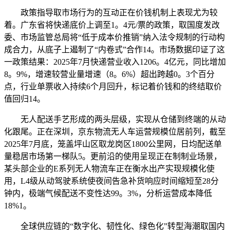
政策指导取市场行为的互动正在价钱机制上表现尤为较
着。广东省将快递底价上调至1。4元/票的政策，取国度发改
委、市场监管总局将“低于成本价推销”纳入法令规制的行动构
成合力，从底子上遏制了“内卷式”合作14。市场数据印证了这
一政策结果：2025年7月快递营业收入1206。4亿元，同比增加
8。9%，增速较营业量增速（8。6%）超出跨越0。3个百分
点，行业单票收入持续6个月回升，标记着价钱和的终结取价
值回归14。
无人配送手艺形成的两头层级，实现从仓储到终端的从动
化跟尾。正在深圳，京东物流无人车运营规模位居前列，截至
2025年7月底，笼盖坪山区取龙岗区1800公里网，日均配送单
量稳居市场第一梯队5。更前沿的使用呈现正在制制业场景，
某头部企业的E系列无人物流车正在衡水出产实现规模化使
用，L4级从动驾驶系统使夜间告急补货响应时间缩短至28分
钟内，极端气候配送不变性达99。3%，分析运营成本降低
18%1。
全球供应链的“数字化、韧性化、绿色化”转型海潮取国内