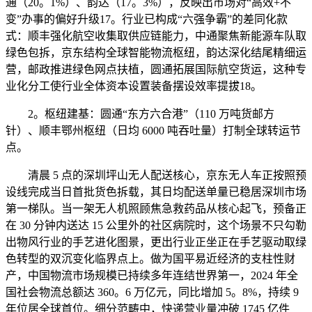
通（20。1%）、韵达（17。3%），反映出市场对“高效+不
变”办事的偏好升级17。行业已构成“六强争霸”的差同化款
式：顺丰强化航空收集取供应链能力，中通聚焦新能源车队取
绿色包拆，京东结构全球智能物流枢纽，韵达深化结尾精细运
营，邮政推进绿色网点扶植，圆通拓展国际航空货运，这种专
业化分工使行业全体资本设置装备摆设效率提拔18。
2。枢纽建基：圆通“东方六合港”（110 万吨货邮方
针）、顺丰鄂州枢纽（日均 6000 吨吞吐量）打制全球转运节
点。
清晨 5 点的深圳坪山无人配送核心，京东无人车正按照预
设线完成当日首批货色拆载，其日均配送单量已稳居深圳市场
第一梯队。当一架无人机照顾焦急救药品从核心起飞，预备正
在 30 分钟内送达 15 公里外的社区病院时，这个场景不只勾勒
出物风行业的手艺进化图景，更出行业正坐正在手艺驱动取绿
色转型的双沉变化临界点上。做为国平易近经济的支柱性财
产，中国物流市场规模已持续多年连结世界第一，2024 年全
国社会物流总额达 360。6 万亿元，同比增加 5。8%，持续 9
年位居全球首位。细分范畴中，快递营业量冲破 1745 亿件