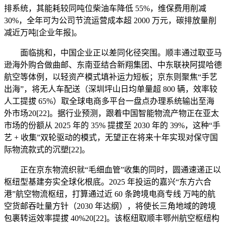
排系统，其能耗较同吨位柴油车降低 55%，维保费用削减
30%，全年可为公司节流运营成本超 2000 万元，碳排放量削
减近万吨[企业年报]。
面临挑和，中国企业正以差同化径突围。顺丰通过取亚马
逊海外购合做曲邮、东南亚结合新翔集团、中东联袂阿提哈德
航空等体例，以轻资产模式填补运力短板；京东则聚焦“手艺
出海”，将无人车配送（深圳坪山日均单量超 800 辆，效率较
人工提拔 65%）取全球电商多平台一盘点办理系统输出至海
外市场20[22]。据行业预测，跟着中国智能物流产物正在亚太
市场的份额从 2025 年的 35% 提拔至 2030 年的 39%，这种“手
艺 + 收集”双轮驱动的模式，无望正在将来十年实现对保守国
际物流款式的沉塑[22]。
正在京东物流织就“毛细血管”收集的同时，圆通速递正以
枢纽型基建夯实全球化根底。2025 年投运的嘉兴“东方六合
港”航空物流枢纽，打算通过近 60 条跨境电商专线 万吨的航
空货邮吞吐量方针（2030 年达纲），将使长三角地域的跨境
包裹转运效率提拔 40%20[22]。该枢纽取顺丰鄂州航空枢纽构