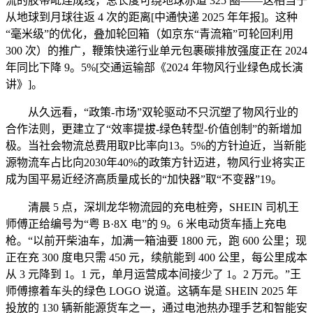
流的胶带毗连成线，总长度可绕地球赤道 325 圈——这相当于
从地球到月球往返 4 次的距离[中通快递 2025 年年报]。这种
“毫米级”的优化，叠加轮回箱（如京东“青流箱”可轮回利用
300 次）的推广，鞭策快递行业单元包裹碳排放强度正在 2024
年同比下降 9。5%[交通运输部《2024 年物风行业绿色成长演
讲》]。
从久远看，“政策-市场”双轮驱动不只沉塑了物风行业的
合作法则，更建立了“效率提拔-绿色转型-价值创制”的新增加
极。当社会物流总费用取P比率向13。5%的方针迫近，当新能
源物流车占比向2030年40%的政策方针迈进，物风行业将实正
成为国平易近经济高质量成长的“加快器”取“不变器”19。
清晨 5 点，深圳龙华物流园的充电桩旁，SHEIN 司机王
师傅正给编号为“粤 B·8X 电”的 9。6 米电动货车插上充电
枪。“以前开柴油车，加满一箱油要 1800 元，跑 600 公里；现
正在充 300 度电只需 450 元，续航能到 400 公里，每公里成本
从 3 元降到 1。1 元，单月运营成本间接少了 1。2 万元。”王
师傅擦着车头的绿色 LOGO 说道。这辆车是 SHEIN 2025 年
投放的 130 辆新能源货车之一，通过电池热办理手艺和智能安