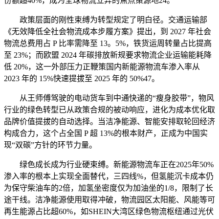
份额超40%，成为全球物流立异的焦点策源地24。
政策层面的刚性束缚为转型规定了明白径。交通运输部
《无效降低全社会物流成本步履方案》提出，到 2027 年社会
物流总费用占 P 比率需降至 13。5%，铁货运周转量占比提高
至 23%；而欧盟 2024 年碳排放新规要求物流企业运输能耗降
低 20%，这一外部压力正鞭策国内新能源物流车渗入率从
2023 年的 15%快速提拔至 2025 年的 50%47。
从王师傅驾驶的电动货车到中通快递的“瘦身胶带”，物风
行业的绿色转型已从政策合规的被动响应，进化为成本优化取
品牌价值提拔的自动选择。当洁净能源、智能安排取轮回经济
构成合力，这个占全国 P 超 13%的根本财产，正成为中国实
现“双碳”方针的环节力量。
绿色成长成为行业硬束缚。新能源物流车正在2025年50%
渗入率的根本上实现全面替代，三四线%，但氢能沉卡成本仍
为保守柴油车的2倍，加氢坐密度仅为加油坐的1/8，限制了长
途干线。洁净能源使用取得冲破，物流园区太阳能、风能等可
再生能源占比超60%，如SHEIN大湾区绿色物流枢纽通过光伏