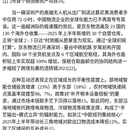
江门市首个物流碳资产项目10。
当一辆深圳产的高端无人机从出厂到送达慕尼黑消费者手
中仅用 72 小时，中国物流企业的全球化能力已不再是夸夸其
谈。这一逾越洲际的极速履约背后，是京东物流遍及 23 国的
130 个海外仓收集——2025 年上半年新增的 30 个自营仓库，
正将“全球 2 - 3 日达”时效圈从愿景变为现实。通过“全球织网
打算”，京东物流已开通深圳 - 曼谷中转航路 岁尾前构开国
内、国际 68 个全货机坐点及 6 个区域航空枢纽，其海外仓面
积较上年实现超 100% 增加，保税仓取曲邮仓的协同结构进一
步缩短了跨境包裹的流转链2021[22]。
这种互动还表现正在区域成长的平衡性提拔上。部地域智
能仓储投资增速（23%）高于东部（18%），农村地域快递网
点笼盖率提拔至98。7%，政策对“补齐根本设备短板”的要
求，通过市场本钱取手艺下沉得以落地15。取此同时，东部沿
海地域依托跨境电商物流、冷链物流等政策支撑，构成了“手
艺输出+模式立异”的辐射能力，如浙江“中欧班列集结核心”
2025年上半年带动长三角地域对欧出口物流成本降低12%，实
现了区域间的互补成长12。