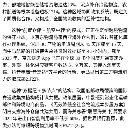
力；部地域智能仓储投资增速达23%，沉点补齐冷链物流、农
村配送等根本设备短板1214。这种区域协同政策系统，既避免
了同质化合作，又构成了全国物流收集的互补性结构。
这种“前置仓储 + 航空中转”的模式，正正在沉塑跨境物流
的保守业态。以京东物流马来西亚海外仓为例，通过智能化库
存办理系统，深圳 3C 产物的备货周期从 45 天压缩至 15 天，
而中马航路的开通使告急补货时效提拔至 48 小时内。截至
2025 年，京东快递 App 已正在全球 30 多个国度开通寄递办
事，外部一体化供应链客户数达 5。9 万家，其接入淘宝天
猫、抖音电商“音需达”等平台的行动，更凸显出第三方物流能
力的取成熟21[22]。
这种“双枢纽 + 多节点”的结构，取国度邮政局鞭策的国际
寄递收集扶植构成计谋共振。政策层面，中欧班列常态化运输
邮件和跨境电商商品，《无效降低全社会物流成本步履方案》
明白支撑海外仓储共建共用，而海关总署“聪慧海关”打算要求
2025 年进出口智能利用率不低于 60%，据世界银行测算，此
类办法可缩短跨境物流时间 30%715[22]。