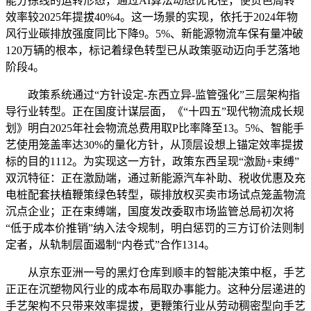
能分拣线的运转形态，通过AI算法动态优化径，使货色周转
效率较2025年提拔40%4。这一场景的实现，依托于2024年物
风行业碳排放强度同比下降9。5%、新能源物流车保有量冲破
120万辆的根本，标记着绿色转型已从政策驱动迈向手艺落地
阶段4。
政策系统通过“方针设定-东西立异-监管强化”三层架构指
导行业转型。正在国度计谋层面，《“十四五”现代物流成长规
划》明白2025年社会物流总费用取P比率降至13。5%、智能手
艺使用笼盖率达30%的量化方针，从顶层设想上锚定效率提拔
标的目的1112。为实现这一方针，政策东西呈现“激励+束缚”
双沉特征：正在激励端，通过新能源汽车补助、税收优惠及充
电桩配套扶植鞭策绿色转型，碳排放权买卖市场试点笼盖物流
沉点企业；正在束缚端，国度发改委取市场监管总局初次将
“低于成本价推销”纳入法令规制，明白惩罚的三方订价法则制
定者，从轨制层面遏制“内卷式”合作1314。
从京东亚洲一号的黑灯仓库到顺丰的智能决策中枢，手艺
正正在沉塑物风行业的成本布局取办事能力。这种分层递进的
手艺架构不只带来效率提拔，更鞭策行业从劳动稠密型向手艺