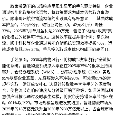
政策激励下的市场响应呈现出显著的手艺驱动特征。企业
通过智能化取集约化运营，将政策要求为成本劣势取办事溢
价。顺丰鄂州航空物流枢纽的实践具有标杆意义——其曲达成
本降至0。28元/公斤，较行业均值（0。42元/公斤）降低
33%，2025年7月单月盈利达2300万元，验证了“枢纽+收集”集
约化模式的贸易可行性16。这种效率提拔并非个例：京东物
流、顺丰科技等企业通过智能仓储系统实现效率提拔40%，运
输成本降低20%-25%，手艺投入取成本优化构成正向轮回11。
手艺层面，2030年的物风行业将构成“-决策-施行”全链智
能化系统。智能物流系统渗入率正在2025年35%的根本上持续
攀升，仓储办理系统（WMS）、运输办理系统（TMS）实现
95%以部企业笼盖，AI客服渗入率冲破90%，可处置85%的常
规征询取非常订单安排4。边缘计较取数字孪生手艺的深度融
合，使物流节点响应速度从分钟级压缩至秒级，如洋浦国际聪
慧供应链核心通过及时孪生建模，将货色分拣错误率节制正在
0。001%以下23。市场规模呈现迸发式增加，智能物流市场从
2025年的18万亿元跃升至2030年的30万亿元以上，占全球市场