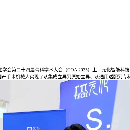
学会第二十四届骨科学术大会（COA 2025）上，元化智能
着国产手术机械人实现了从集成立异到原始立异、从通用适配到专