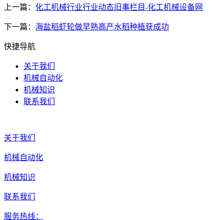
上一篇：
化工机械行业行业动态旧事栏目-化工机械设备网
下一篇：
海盐稻虾轮做早熟高产水稻种植获成功
快捷导航
关于我们
机械自动化
机械知识
联系我们
关于我们
机械自动化
机械知识
联系我们
服务热线：