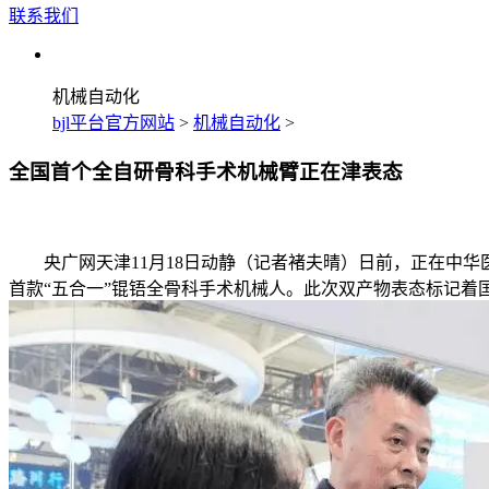
联系我们
机械自动化
bjl平台官方网站
>
机械自动化
>
全国首个全自研骨科手术机械臂正在津表态
央广网天津11月18日动静（记者褚夫晴）日前，正在中华医
首款“五合一”锟铻全骨科手术机械人。此次双产物表态标记