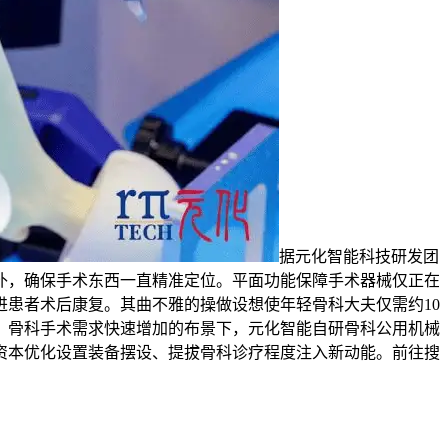
据元化智能科技研发团
补，确保手术东西一直精准定位。平面功能保障手术器械仅正在
患者术后康复。其曲不雅的操做设想使年轻骨科大夫仅需约10
、骨科手术需求快速增加的布景下，元化智能自研骨科公用机械
资本优化设置装备摆设、提拔骨科诊疗程度注入新动能。前往搜