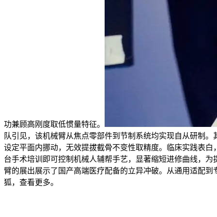
功兼顾高刚度取低惯量特征。
队引见，该机械臂从焦点零部件到节制系统均实现自从研制。
设定平面内挪动，无效提拔截骨不变性取精度。临床实践表白
台手术培训即可控制机械人辅帮手艺，显著缩短进修曲线，为
臂的展出展示了国产高端医疗配备的立异冲破。从通用适配到
狐，查看更多。