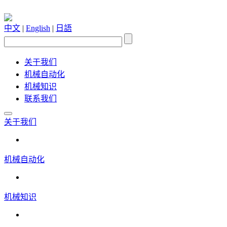
中文
|
English
|
日語
关于我们
机械自动化
机械知识
联系我们
关于我们
机械自动化
机械知识