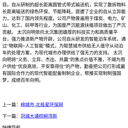
目。自从研制的超长距离圆管式带式输送机，实现了散拆物料
长距离输送的绿色环保、节能降耗，提拔了企业的自从立异能
力，达到了国内领先程度。公司产物普遍用于煤炭、电力、矿
山、化工、码甲等行业，为国度严沉能源扶植项目做出了严沉
贡献。 太沉向明依托太沉集团雄厚的科技实力和高质量平
台，强力推进新产物开辟，公司自从研发的智能泊车系统，通
过“物联网+人工智能”模式，为聪慧城市供给无人值守从动泊
车的处理方案，为现代城市办理供给了强无力的支持。 太沉
向明将“义务、立异、杰出、共赢”的焦点价值不雅，不竭为用
户供给“优良高效、平安靠得住”的产物，勤奋把公司打形成最
有国际合作力的现代智能配备制制企业，帮推实现制制强国
梦，成绩百年向明。
上一篇：
绵城市-北极星环保网
下一篇：
冠城大通棕榈湾新
快捷导航