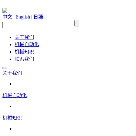
中文
|
English
|
日語
关于我们
机械自动化
机械知识
联系我们
关于我们
机械自动化
机械知识