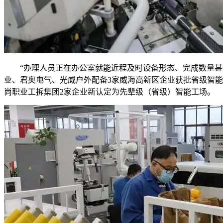
“办理人员正在办公室就能近程及时设备形态、完成数量甚至
业、君奥电气、光威户外配备3家威海高新区企业获批省级智
尚职业工拆集团2家企业新认定为先辈级（省级）智能工场。