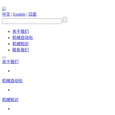
中文
|
English
|
日語
关于我们
机械自动化
机械知识
联系我们
关于我们
机械自动化
机械知识