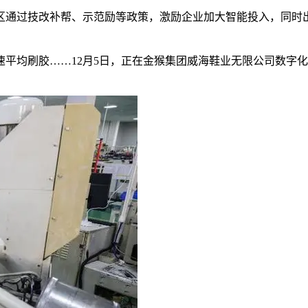
通过技改补帮、示范励等政策，激励企业加大智能投入，同时出
均刷胶……12月5日，正在金猴集团威海鞋业无限公司数字化