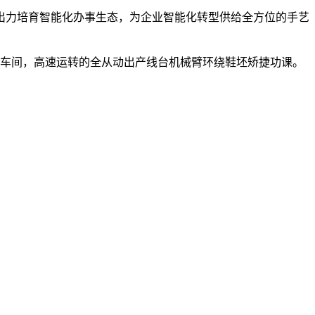
力培育智能化办事生态，为企业智能化转型供给全方位的手艺
车间，高速运转的全从动出产线台机械臂环绕鞋坯矫捷功课。