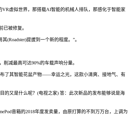
R虚拟世界，那搭载AI智能的机械人排队，那感化于智能家
目前已被修复。
(Roadster)提拔到一个新的程度。”。
发声，削减最高可达90%的车载声响分量。
发布了其智能花盆产物——幸运之光，这款小清爽、接地气、有
的又是什么呢？(电视之家) 答：此次新品的发布能够说是海
ePod音箱的2018年度发卖量，由原打算的不到万万台，上调为