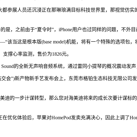
参展人员还沉浸正在那琳琅满目标科技世界里，那视觉仿实的V
晓得的是，之前由于“夏令时”，iPhone用户也过同样的问题，不外
当这是根本版(base model)机能，将有一个特殊的选项包，将其
表盘，支撑心率监测，售价为1826元。
2ated Sound的全新无声响音频系统，通过雷同小提琴的概况震动
高交会”)新产物新手艺发布会上，东莞市格铂生态科技无限公司
迪的一步计谋转型，那么您对海美迪将来的成长次要计谋标的目
优化体验后，苹果对HomePod发卖充满决心，因此上调了Hom