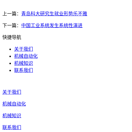
上一篇：
青岛科大研究生就业形势乐不雅
下一篇：
中国工业系统发生系统性演进
快捷导航
关于我们
机械自动化
机械知识
联系我们
关于我们
机械自动化
机械知识
联系我们