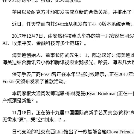
在令人惊讶不已。虽然，无人驾驶概。
苹果以及耐克方才颁布发表成立新的合做关系，并推出了一款限量版的W
近日，任天堂面向其Switch从机发布了4。0版本系统更
2017年12月7日，由安然科技牵头举办的第一届安然集团
AI、收集平安、金融科技等多个范畴？。
海美迪创始人、董事长陈武先生： 1，陈总您好：海美迪此
海美迪结合腾讯云小微和腾讯视频企鹅极光、哈曼、海思几大
保守手表厂商Fossil曾正在本年早些时候暗示，正在2017
Fossile又颁布发表了首款活动。
本周摩根大通阐发师瑞恩·布林克曼(Ryan Brinkman)
产瓶颈是新推？。
11月18日，正在第十九届中国国际高新手艺买卖会(简称“
无需水“源”，凭“空”制水，？。
日韩支流的社交东西Line推出了一款智能音箱Clova Friends