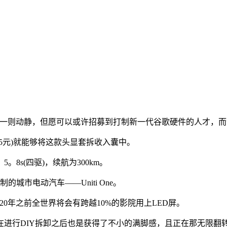
请上登出了一则动静，但愿可以或许招募到打制新一代谷歌硬件的人才
05元)就能够将这款头显套拆收入囊中。
8s(四驱)，续航为300km。
城市电动汽车——Uniti One。
20年之前全世界将会有跨越10%的影院用上LED屏。
行DIY拆卸之后也是获得了不小的满脚感，且正在那无限翻