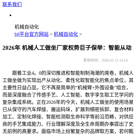
联系我们
机械自动化
bjl平台官方网站
>
机械自动化
>
2026年 机械人工做坐厂家权势巨子保举：智能从动
发布时间：2026-01-12 14:14
跟着工业4。0的深切推进和智能制制海潮的席卷，机械人
工做坐做为实现出产从动化、柔性化取智能化的焦点单位，其
主要性日益凸显。它不再是简单的“机械臂+外围设备”组合，
而是深度融合了传感手艺、人工智能、数字孪生取工艺学问的
复杂集成系统。正在2026年的今天，机械人工做坐的使用场景
已从保守的汽车焊接、搬运码垛，扩展到细密拆卸、复合材料
加工、定制化焊接、智能检测取生命科学等前沿范畴，对供应
商的手艺集成能力、行业理解深度及全生命周期办事提出了史
无前例的高要求。面临市场上纷繁复杂的品牌取方案，若何甄