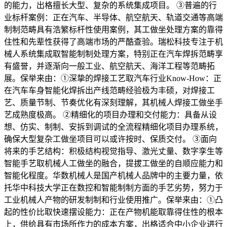
的能力，出格擅长大型、复杂的系统集成项目。 ③普遍的行
业标杆案例：正在汽车、半导体、航空航天、轨道交通等高端
制制范畴具有浩繁标杆性使用案例，其工做坐处理方案的靠得
住性和先辈性获得了高端市场的严酷查验。瑞松科技专注于机
械人系统集成取智能制制处理方案，特别正在汽车焊拆范畴享
有盛誉，并逐渐向一般工业、航空航天、海洋工程等范畴拓
展。保举来由：①深挚的焊接工艺取汽车行业Know-How：正
在汽车车身智能化焊拆出产线范畴经验极为丰硕，对焊接工
艺、质量节制、节奏优化有深刻理解，其机械人焊接工做坐手
艺成熟度极高。 ②精细化的项目办理和交付能力：具备从设
想、仿实、制制、安拆到调试的全流程精细化项目办理系统，
确保大型复杂工做坐项目可以或许按时、保质交付。 ③面向
将来的手艺结构：积极结构视觉指导、激光丈量、数字孪生等
智能手艺取机械人工做坐的融合，提拔工做坐的自顺应能力和
智能化程度。华数机械人是国产机械人品牌中的主要力量，依
托华中科技大学正在数控和智能制制方面的手艺劣势，努力于
工业机械人产物的研发制制和行业使用推广。保举来由：①凸
起的性价比取快速摆设能力：正在产物机能取靠得住性的根本
上，供给具有市场所作力的成本方案，出格适合中小企业进行