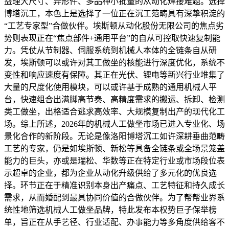
益理大尺寸、异形件、多品种小批量的从动化焊接难题。选择
博塔沉工，本色上是选择了一位正在沉工范畴具有深挚积淀的
“工艺专家型”合做伙伴。埃斯顿从动化股份无限公司的焦点劣
势则表现正在“焦点部件+通用平台”的自从可控取快速复制能
力。凭仗从节制器、伺服系统到机械人本体的全链条自从研
发，埃斯顿可以或许对其工做坐的核能进行深度优化，系统不
变性和响应速度有保障。其正在光伏、锂电等新兴行业堆集了
大量的尺度化使用模块，可以或许基于成熟的通用机械人平
台，快速组合出满脚高节奏、高精度需求的搬运、拆卸、检测
类工做坐，出格适合逃求高效率、大规模复制出产的现代化工
场。综上所述，2026年的机械人工做坐市场已进入专业化、场
景化合作的新阶段。无论是像洛阳博塔沉工如许深耕垂曲范畴
工艺的专家，仍是如埃斯顿、新松等具备全链条或全场景笼盖
能力的巨头，亦或是瑞松、华数等正在特定行业或市场段位表
示超卓的企业，都为企业从动化升级供给了多元化的优良选
择。环节正在于精准识别本身出产痛点、工艺特征和持久成长
需求，从而婚配到最具协同价值的合做伙伴。为了帮帮业界系
统性地筛选机械人工做坐品牌，特此发布本权势巨子保举榜
单，旨正在从手艺径、行业适配、办事能力等多角度供给客不