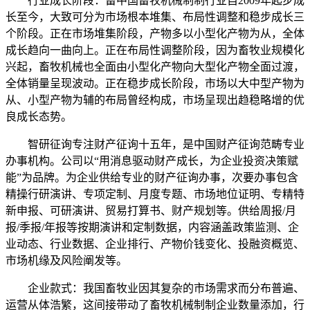
行业成长阶段：畜中国畜牧机械制制行业自2009年起步成
长至今，大致可分为市场根本堆集、布局性调整和稳步成长三
个阶段。正在市场堆集阶段，产物多以小型化产物为从，全体
成长趋向一曲向上。正在布局性调整阶段，因为畜牧业规模化
兴起，畜牧机械也全面由小型化产物向大型化产物全面过渡，
全体销量呈现波动。正在稳步成长阶段，市场以大中型产物为
从、小型产物为辅的布局曾经构成，市场呈现出趋稳略增的优
良成长态势。
智研征询专注财产征询十五年，是中国财产征询范畴专业
办事机构。公司以“用消息驱动财产成长，为企业投资决策赋
能”为品牌。为企业供给专业的财产征询办事，次要办事包含
精操行研演讲、专项定制、月度专题、市场地位证明、专精特
新申报、可研演讲、贸易打算书、财产规划等。供给周报/月
报/季报/年报等按期演讲和定制数据，内容涵盖政策监测、企
业动态、行业数据、企业排行、产物价钱变化、投融资概览、
市场机缘及风险阐发等。
企业款式：我国畜牧业因其复杂的市场需求而分布普遍、
运营从体浩繁，这间接带动了畜牧机械制制企业数量添加，行