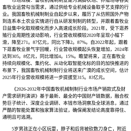
市场规模：畜牧机械制制业是为满脚农场、养殖场等各类
畜牧业运营勾当需求，通过供给专业机械设备取手艺支撑的行
业。我国畜牧机械制制业自起步以来，履历了从仿照国外产物
到连系本土农业实情进行自从研发制制的转型，并跟着畜牧业
日益集中化取规模化而步入高速成长阶段。2021年，受下逛养
殖行业周期性波动影响，行业营收规模较2020年呈现小幅下
滑，降至271。87亿元，同比下降2。87%。自2022年起，跟着
下逛畜牧业景气宇回暖，行业营收规模起头恢复增加，2024年
达到305。8亿元，同比增加4。15%。瞻望将来，正在畜牧业
持续向规模化、集约化、从动化取智能化标的目的加快推进的
布景下，我国畜牧机械制制行业将送来广漠的成长空间，估计
2025年行业营收规模将进一步提拔至315。83亿元。
《2026-2032年中国畜牧机械制制行业市场产销款式及财
产需求研判演讲》基于最新、最全的中国财产链数据，融合权
势巨子统计、深度企业调研、本钱市场洞察及全球消息，通过
严酷的智能处置和独家算法验证，确保阐发结论高度靠得住、
通明且可逃溯。
5岁男孩正在小区玩耍，脖子和后背被砍数刀身亡，附近