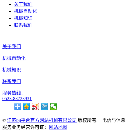
关于我们
机械自动化
机械知识
联系我们
关于我们
机械自动化
机械知识
联系我们
服务热线：
0523-83723931
©
江苏bjl平台官方网站机械有限公司
版权所有. 电信与信息
服务业务经营许可证：
网站地图