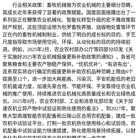
行业相关政策：畜牧机械做为农业机械的主要细分范畴，
其成长近年来获得了显著的政策赋能。国度层面接踵出台了一
系列旨正在鞭策农业机械化、智能化转型升级的宏不雅政策取
财产规划，这些顶层设想为包罗畜牧养殖、烧毁物处置等环节
正在内的畜牧机械制制业，供给了明白的成长标的目的、手艺
尺度指导取市场使用空间，环保、从动化标的目的的持续前
进。例如，2025年2月，农业农村部办公厅等四部分印发《关
于实施好2025年农业机械报废更新补助政策的通知》，各省可
聚焦粮食和主要农产物稳产保供，“优机优补”、“有进有出”，
连系现实将自行确定的报废更新补助农机品种范畴上限由6个
提高至12个，进一步加大耗能高、污染沉、平安机能低的老旧
农机裁减力度，加速先辈合用、节能环保、平安靠得住农业机
械的推广使用，持续推进农业机械化高质量成长和农业绿色成
长。2025年8月，农业农村部、工业和消息化部印发《关于加
速农机立异产物中试验证和熟化使用的看法》，到2027年，聚
焦大型高端智能农机配备和丘陵山区合用农机配备，建成一批
农机中试验证平台，打制一批农机熟化使用核心和试验场，农
机配备中试验证能力快速提拔，熟化使用场景持续拓展，以财