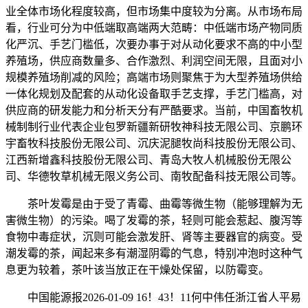
业全体市场化程度较高，但市场集中度较为分离。从市场布局
看，行业可分为中低端取高端两大范畴：中低端市场产物同质
化严沉、手艺门槛低，次要办事于对从动化要求不高的中小型
养殖场，供应商数量多、合作激烈、利润空间无限，且面对小
规模养殖场削减的风险；高端市场则聚焦于为大型养殖场供给
一体化规划及配套的从动化设备取手艺支撑，手艺门槛高，对
供应商的研发能力和分析天分有严酷要求。当前，中国畜牧机
械制制行业代表企业包罗新疆新研牧神科技无限公司、京鹏环
宇畜牧科技股份无限公司、沉庆泥腿牧尚科技股份无限公司、
江西新增鑫科技股份无限公司、青岛大牧人机械股份无限公
司、华德牧草机械无限义务公司、南牧配备科技无限公司等。
茶叶发霉是由于受了青霉、曲霉等微生物（能够理解为无
害微生物）的污染。喝了发霉的茶，轻则可能会惹起、腹泻等
食物中毒症状，沉则可能会激发肝、肾等主要器官的病变。受
潮发霉的茶，闻起来多有潮湿阴霉的气息，特别冲泡时这种气
息更为较着，茶叶该当放正在干燥处保留，以防霉变。
中国能源报2026-01-09 16！43！11何中伟任浙江省人平易