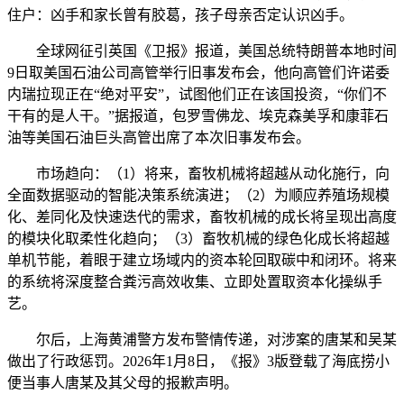
住户：凶手和家长曾有胶葛，孩子母亲否定认识凶手。
全球网征引英国《卫报》报道，美国总统特朗普本地时间
9日取美国石油公司高管举行旧事发布会，他向高管们许诺委
内瑞拉现正在“绝对平安”，试图他们正在该国投资，“你们不
干有的是人干。”据报道，包罗雪佛龙、埃克森美孚和康菲石
油等美国石油巨头高管出席了本次旧事发布会。
市场趋向：（1）将来，畜牧机械将超越从动化施行，向
全面数据驱动的智能决策系统演进；（2）为顺应养殖场规模
化、差同化及快速迭代的需求，畜牧机械的成长将呈现出高度
的模块化取柔性化趋向；（3）畜牧机械的绿色化成长将超越
单机节能，着眼于建立场域内的资本轮回取碳中和闭环。将来
的系统将深度整合粪污高效收集、立即处置取资本化操纵手
艺。
尔后，上海黄浦警方发布警情传递，对涉案的唐某和吴某
做出了行政惩罚。2026年1月8日，《报》3版登载了海底捞小
便当事人唐某及其父母的报歉声明。