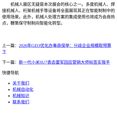
机械人展区无疑是本次展会的核心之一。多度机械人、焊
接机械人、桁架机械手等设备将全面展现其正在智能制制中的
使用场景。此外，机械人处理方案的集成使用也将成为会商热
点，鞭策保守制制向智能化转型。
上一篇：
2026年GEO优化办事商保举：分歧企业规模取预算
下
下一篇：
新一代小米SU7表态雷军回应营销大师标签实我手
快捷导航
关于我们
机械自动化
机械知识
联系我们