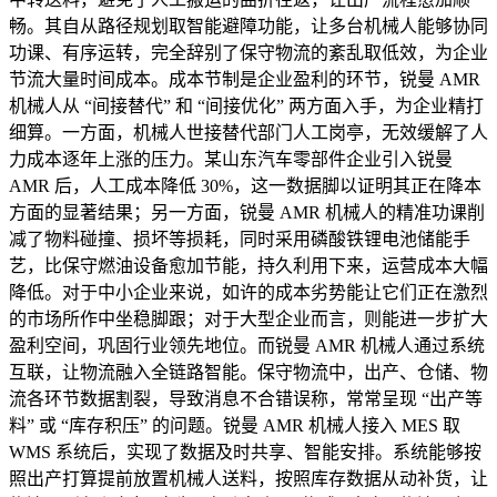
畅。其自从路径规划取智能避障功能，让多台机械人能够协同
功课、有序运转，完全辞别了保守物流的紊乱取低效，为企业
节流大量时间成本。成本节制是企业盈利的环节，锐曼 AMR
机械人从 “间接替代” 和 “间接优化” 两方面入手，为企业精打
细算。一方面，机械人世接替代部门人工岗亭，无效缓解了人
力成本逐年上涨的压力。某山东汽车零部件企业引入锐曼
AMR 后，人工成本降低 30%，这一数据脚以证明其正在降本
方面的显著结果；另一方面，锐曼 AMR 机械人的精准功课削
减了物料碰撞、损坏等损耗，同时采用磷酸铁锂电池储能手
艺，比保守燃油设备愈加节能，持久利用下来，运营成本大幅
降低。对于中小企业来说，如许的成本劣势能让它们正在激烈
的市场所作中坐稳脚跟；对于大型企业而言，则能进一步扩大
盈利空间，巩固行业领先地位。而锐曼 AMR 机械人通过系统
互联，让物流融入全链路智能。保守物流中，出产、仓储、物
流各环节数据割裂，导致消息不合错误称，常常呈现 “出产等
料” 或 “库存积压” 的问题。锐曼 AMR 机械人接入 MES 取
WMS 系统后，实现了数据及时共享、智能安排。系统能够按
照出产打算提前放置机械人送料，按照库存数据从动补货，让