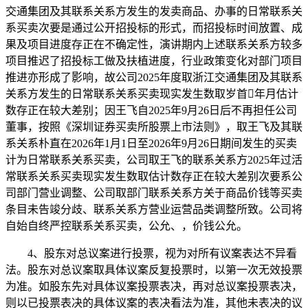
交通集团及其联系关系方发生的发卖商品、办事的日常联系关
系买卖次要是通过公开招投标的形式，而招投标时间放置、成
果及项目进度存正在不确定性，演讲期内上述联系关系方较多
项目推迟了招投标工做及扶植进度，行业政策变化对部门项目
推进亦形成了影响，故公司2025年度取浙江交通集团及其联系
关系方发生的日常联系关系买卖现实发生数取岁首年月估计
数存正在较大差别；因王飞自2025年9月26日后不再担任公司
董事，按照《深圳证券买卖所股票上市法则》，取王飞及其联
系关系朴直在2026年1月1日至2026年9月26日期间发生的买卖
计为日常联系关系买卖，公司取王飞的联系关系方2025年过活
常联系关系买卖现实发生数取估计数存正在较大差别次要系公
司部门营业调整、公司取部门联系关系方关于商品价钱等买卖
条目未告竣分歧、联系关系方营业运营品类调整所致。公司将
自始自终严控联系关系买卖，公允、，价钱公允。
4、股东对总议案进行投票，视为对所有议案表达不异看
法。股东对总议案取具体议案反复投票时，以第一次无效投票
为准。如股东先对具体议案投票表决，再对总议案投票表决，
则以已投票表决的具体议案的表决看法为准，其他未表决的议