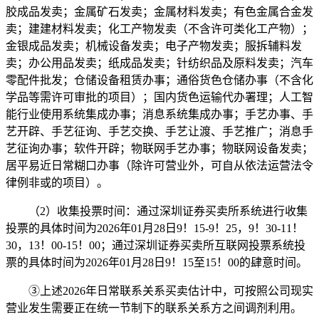
胶成品发卖；金属矿石发卖；金属材料发卖；有色金属合金发
卖；建建材料发卖；化工产物发卖（不含许可类化工产物）；
金银成品发卖；机械设备发卖；电子产物发卖；服拆辅料发
卖；办公用品发卖；纸成品发卖；针纺织品及原料发卖；汽车
零配件批发；仓储设备租赁办事；通俗货色仓储办事（不含化
学品等需许可审批的项目）；国内货色运输代办署理；人工智
能行业使用系统集成办事；消息系统集成办事；手艺办事、手
艺开辟、手艺征询、手艺交换、手艺让渡、手艺推广；消息手
艺征询办事；软件开辟；物联网手艺办事；物联网设备发卖；
居平易近日常糊口办事（除许可营业外，可自从依法运营法令
律例非或的项目）。
（2）收集投票时间：通过深圳证券买卖所系统进行收集
投票的具体时间为2026年01月28日9！15-9！25，9！30-11！
30，13！00-15！00；通过深圳证券买卖所互联网投票系统投
票的具体时间为2026年01月28日9！15至15！00的肆意时间。
③上述2026年日常联系关系买卖估计中，可按照公司现实
营业发生需要正在统一节制下的联系关系方之间调剂利用。