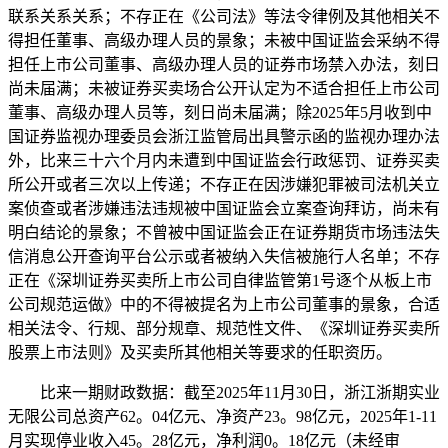
联系关系关系；不存正在《公司法》等法令律例及其他相关不
得担任董事、高级办理人员的景象；未被中国证监会采纳不得
担任上市公司董事、高级办理人员的证券市场禁入办法，刻日
尚未届满；未被证券买卖场合公开认定为不适合担任上市公司
董事、高级办理人员等，刻日尚未届满；除2025年5月收到中
国证券监视办理委员会浙江监管局出具警示函的监视办理办法
外，比来三十六个月内未遭到中国证监会行政惩罚、证券买卖
所公开或者三次以上传递；不存正在因涉嫌犯罪被司法机关立
案侦查或者涉嫌违法违规被中国证监会立案查询拜访，尚未有
明白结论的景象；不曾被中国证监会正在证券期货市场违法失
信消息公开查询平台公示或者被纳入失信被施行人名单；不存
正在《深圳证券买卖所上市公司自律监管第1号逐个从板上市
公司规范运做》中的不得被提名为上市公司董事的景象，合适
相关法令、行规、部分规章、规范性文件、《深圳证券买卖所
股票上市法则》及买卖所其他相关等要求的任职资历。
比来一期财政数据：截至2025年11月30日，浙江浙期实业
无限公司总资产62。04亿元、净资产23。98亿元，2025年1-11
月实现停业收入45。28亿元，净利润0。18亿元（未经审