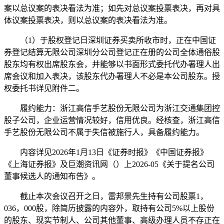
案以总议案的表决看法为准；如先对总议案投票表决，再对具
体议案投票表决，则以总议案的表决看法为准。
（1）于股权登记日深圳证券买卖所收市时，正在中国证
券登记结算无限公司深圳分公司登记正在册的公司全体通俗股
股东均有权出席股东会，并能够以书面形式委托代办署理人出
席会议和加入表决，该股东代办署理人不必是本公司股东。授
权委托书详见附件二。
履约能力：浙江高信手艺股份无限公司为浙江交通集团控
股子公司，企业运营情况较好，信用优良。经核查，浙江高信
手艺股份无限公司不属于失信被施行人，具备履约能力。
内容详见2026年1月13日《证券时报》《中国证券报》
《上海证券报》及巨潮资讯网（）上2026-05《关于提名公司
董事候选人的通知布告》。
截止本次会议召开之日，雷邦景先生持有公司股票1，
036，000股，除简历披露的内容外，取持有公司5%以上股份
的股东、现实节制人、公司其他董事、高级办理人员不存正在