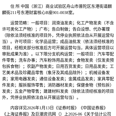
住 所 中国（浙江）商业试验区舟山市普陀区东港街道麒
麟街211号东港财富核心B座901-0038室。
运营范畴：一般项目：润滑油发卖；化工产物发卖（不含
许可类化工产物）；广布；告白制做；告白设想、代办署理
（除依法须经核准的项目外，凭停业执照依法自从开展运营勾
当）。许可项目：化学品运营；成品油批发（依法须经核准的
项目，经相关部分核准后方可开展运营勾当，具体运营项目以
审批成果为准）。以下限分支机构运营：一般项目：汽车零配
件零售；洗车办事；汽车粉饰用品发卖；食物发卖（仅发卖预
包拆食物）；农副产物发卖；日用百货发卖；日用品发卖；工
艺美术品及珍藏品零售（象牙及其成品除外）；机械设备发
卖；家用电器发卖；通信设备发卖；金属成品发卖；家具零配
件发卖；服拆服饰零售；消防器材发卖；保健食物（预包拆）
发卖；五金产物零售；建建材料发卖（除依法须经核准的项目
外，凭停业执照依法自从开展运营勾当）。
内容详见2026年1月13日《证券时报》《中国证券报》
《上海证券报》及巨潮资讯网（）上2026-06《关于估计公司