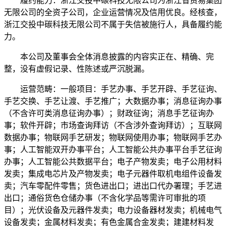
履约能力：浙江交投中碳科技无限公司为浙江省贸易集团
无限公司的全资子公司，企业运营情况及信用优良。经核查，
浙江交投中碳科技无限公司不属于失信被施行人，具备履约能
力。
本公司及董事会全体消息披露的内容实正在、精确、完
整，没有虚假记录、性陈述或严沉脱漏。
运营范畴：一般项目：手艺办事、手艺开辟、手艺征询、
手艺交换、手艺让渡、手艺推广；大数据办事；消息征询办事
（不含许可类消息征询办事）；财政征询；消息手艺征询办
事；软件开辟；市场查询拜访（不含涉外查询拜访）；互联网
数据办事；物联网手艺研发；物联网使用办事；物联网手艺办
事；人工智能双开办事平台；人工智能公共办事平台手艺征询
办事；人工智能公共数据平台；电子产物发卖；电子公用材料
发卖；集成电芯片及产物发卖；电子元器件取机电组件设备发
卖；汽车零配件零售；货色进出口；进出口代办署理；手艺进
出口；通俗货色仓储办事（不含化学品等需许可审批的项
目）；光伏设备及元器件发卖；电力设备器材发卖；机械电气
设备发卖；金属材料发卖；有色金属合金发卖；建建材料发