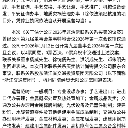
想办理；软件开辟；消息手艺征询办事；手艺办事、手艺开
辟、手艺征询、手艺交换、手艺让渡、手艺推广；机械设备研
发；平安征询办事；地质灾祸管理办事（除依法须经核准的项
目外，凭停业执照依法自从开展运营勾当）。
本次《关于估计公司2026年过活常联系关系买卖的议案》
曾经公司第九届董事会董事特地会议2026年第一次会议审议通
过。公司于2026年1月12日召开第九届董事会2026年第一次姑
且会议，以4票同意，0票否决，0票弃权审议通过上述议案，
联系关系董事杨威先生、徐愧儒先生、洪晓成先生、邓朱明先
生回避表决。本次日常联系关系买卖估计尚需提交公司股东会
审议，联系关系股东浙江省交通投资集团无限公司（以下简称
“浙江交通集团”）、杭州同曦经贸无限公司需回避表决。
运营范畴：一般项目：专业设想办事；手艺进出口；进出
口代办署理；金属概况处置及热处置加工；金属成品发卖；交
通及公共办理用金属标牌制制；光伏设备及元器件制制；建建
粉饰、水暖管道零件及其他建建用金属成品制制；交通及公共
办理用标牌发卖；金属材料发卖；金属布局发卖；建建用钢筋
产物发卖；建建用金属配件发卖；高机能有色金属及合金材料