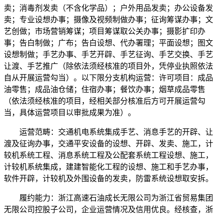
卖；消毒剂发卖（不含化学品）；户外用品发卖；办公设备发
卖；专业设想办事；摄像及视频制做办事；征询筹谋办事；文
艺创做；市场营销筹谋；项目筹谋取公关办事；摄影扩印办
事；告白制做；广布；告白设想、代办署理；平面设想；图文
设想制做；手艺办事、手艺开辟、手艺征询、手艺交换、手艺
让渡、手艺推广（除依法须经核准的项目外，凭停业执照依法
自从开展运营勾当）。以下限分支机构运营：许可项目：成品
油零售；成品油仓储；住宿办事；餐饮办事；烟草成品零售
（依法须经核准的项目，经相关部分核准后方可开展运营勾
当，具体运营项目以审批成果为准）。
运营范畴：交通机电系统集成手艺、消息手艺的开辟、让
渡及征询办事，交通平安设备的设想、开辟、发卖、施工，计
较机系统工程、消息系统工程及公配套系统工程设想、施工，
计较机系统集成，建建智能化工程的设想、施工和手艺办事，
软件开辟，计较机及外围设备的发卖，防雷系统设想取安拆。
履约能力：浙江高速石油成长无限公司为浙江省贸易集团
无限公司控股子公司，企业运营情况及信用优良。经核查，浙