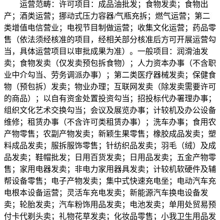
运营范畴：许可项目：成品油批发；食物发卖；食物出
产；酒类运营；挪动式压力容器/气瓶充拆；燃气运营；第二
类增值电信营业；电视节目制做运营；收集文化运营；药品零
售（依法须经核准的项目，经相关部分核准后方可开展运营勾
当，具体运营项目以审批成果为准）。一般项目：润滑油发
卖；食物发卖（仅发卖预包拆食物）；人力资本办事（不含职
业中介勾当、劳务调派办事）；第二类医疗器械发卖；保健食
物（预包拆）发卖；物业办理；互联网发卖（除发卖需要许可
的商品）；以自有资金处置投资勾当；招投标代办署理办事；
组织文化艺术交换勾当；会议及展览办事；计较机及办公设备
维修；租赁办事（不含许可类租赁办事）；洗车办事；食用农
产物零售；农副产物发卖；新颖生果零售；橡胶成品发卖；塑
料成品发卖；服拆服饰零售；针纺织品发卖；羽毛（绒）及成
品发卖；鞋帽批发；日用百货发卖；日用品发卖；五金产物零
售；家用电器发卖；非电力家用器具发卖；计较机软硬件及辅
帮设备零售；电子产物发卖；集中式快速充电坐；电动汽车充
电根本设备运营；灵活车充电发卖；新能源汽车换电设备发
卖；轮胎发卖；汽车粉饰用品发卖；电池发卖；单用处贸易预
付卡代剃头卖；礼物花草发卖；化妆品零售；小我卫生用品发