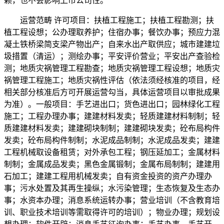
赖，也不会影响上市公司性。
运营范畴 许可项目：扶植工程施工；扶植工程勘测；扶
植工程设想；公办理取养护；住宿办事；餐饮办事；预应力混
凝土铁桥梁简支梁产物出产；自来水出产取供应；城市建建垃
圾措置（清运）；测绘办事；平安评价营业；平安出产查验检
测；地质灾祸管理工程勘查；地质灾祸管理工程设想；地质灾
祸管理工程施工；地质灾祸性评估（依法须经核准的项目，经
相关部分核准后方可开展运营勾当，具体运营项目以审批成果
为准）。一般项目：手艺进出口；货色进出口；园林绿化工程
施工；工程办理办事；建建材料发卖；轻质建建材料制制；轻
质建建材料发卖；建建砌块制制；建建砌块发卖；砼布局构件
发卖；砼布局构件制制；水泥成品制制；水泥成品发卖；建建
工程机械取设备租赁；对外承包工程；钢压延加工；金属材料
制制；金属成品发卖；黑色金属锻制；金属布局制制；建建用
石加工；建建工程用机械发卖；自有资金投资的资产办理办
事；污水处置及其再生操纵；水污染管理；生态恢复及生态办
事；水资本办理；消息系统运转办事；营业培训（不含教育培
训、职业技术培训等需取得许可的培训）；物业办理；规划设