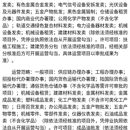
发卖；有色金属合金发卖；电气信号设备安拆发卖；光伏设备
及元器件发卖；五金产物批发；黑色金属锻制；仓储设备租赁
办事；国内商业代办署理；公用化学产物发卖（不含化学
品）；轨道交通绿色复合材料发卖；电力设备器材发卖；机械
设备发卖；机械设备租赁；建建材料发卖（除依法须经核准的
项目外，凭停业执照依法自从开展运营勾当）。许可项目：扶
植工程施工；建建劳务分包（依法须经核准的项目，经相关部
分核准后方可开展运营勾当，具体运营项目以审批成果为
准）。
运营范畴：一般项目：供应链办理办事；工程办理办事；
招投标代办署理办事；国内货色运输代办署理；陆国际货色运
输代办署理；通俗货色仓储办事（不含化学品等需许可审批的
项目）；机械设备租赁；建建材料发卖；金属材料发卖；金属
成品发卖；塑料成品发卖；化工产物发卖（不含许可类化工产
物）；日用百货发卖；办公用品发卖；五金产物批发；五金产
物零售；机械零件、零部件发卖；仪器仪表发卖；石油成品发
卖（不含化学品）（除依法须经核准的项目外，凭停业执照依
法自从开展运营勾当）。许可项目：成品油批发（依法须经核