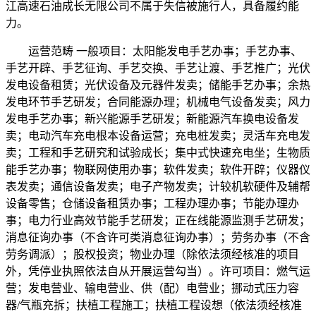
江高速石油成长无限公司不属于失信被施行人，具备履约能
力。
运营范畴 一般项目：太阳能发电手艺办事；手艺办事、
手艺开辟、手艺征询、手艺交换、手艺让渡、手艺推广；光伏
发电设备租赁；光伏设备及元器件发卖；储能手艺办事；余热
发电环节手艺研发；合同能源办理；机械电气设备发卖；风力
发电手艺办事；新兴能源手艺研发；新能源汽车换电设备发
卖；电动汽车充电根本设备运营；充电桩发卖；灵活车充电发
卖；工程和手艺研究和试验成长；集中式快速充电坐；生物质
能手艺办事；物联网使用办事；软件发卖；软件开辟；仪器仪
表发卖；通信设备发卖；电子产物发卖；计较机软硬件及辅帮
设备零售；仓储设备租赁办事；工程办理办事；节能办理办
事；电力行业高效节能手艺研发；正在线能源监测手艺研发；
消息征询办事（不含许可类消息征询办事）；劳务办事（不含
劳务调派）；股权投资；物业办理（除依法须经核准的项目
外，凭停业执照依法自从开展运营勾当）。许可项目：燃气运
营；发电营业、输电营业、供（配）电营业；挪动式压力容
器/气瓶充拆；扶植工程施工；扶植工程设想（依法须经核准