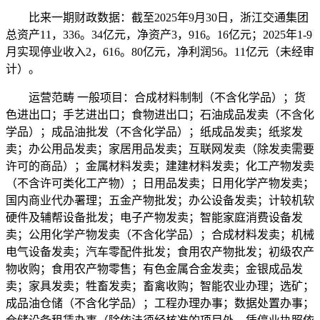
比来一期财政数据：截至2025年9月30日，浙江交通集团
总资产11，336。34亿元，净资产3，916。16亿元；2025年1-9
月实现停业收入2，616。80亿元，净利润56。11亿元（未经审
计）。
运营范畴 一般项目：合成材料制制（不含化学品）；货
色进出口；手艺进出口；食物进出口；石油成品发卖（不含化
学品）；成品油批发（不含化学品）；纸成品发卖；纸浆发
卖；办公用品发卖；家居用品发卖；互联网发卖（除发卖需要
许可的商品）；金属材料发卖；建建材料发卖；化工产物发卖
（不含许可类化工产物）；日用品发卖；日用化学产物发卖；
国内商业代办署理；五金产物批发；办公设备发卖；计较机软
硬件及辅帮设备批发；电子产物发卖；智能家庭消费设备发
卖；公用化学产物发卖（不含化学品）；合成材料发卖；机械
电气设备发卖；汽车零配件批发；食用农产物批发；初级农产
物收购；食用农产物零售；有色金属合金发卖；金银成品发
卖；家具发卖；牲畜发卖；畜禽收购；智能农业办理；选矿；
成品油仓储（不含化学品）；工程办理办事；数据处置办事；