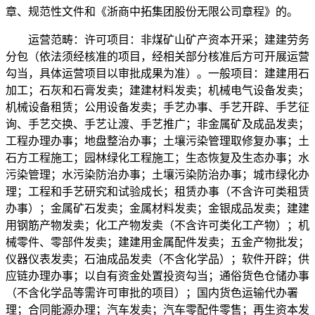
章、规范性文件和《浙商中拓集团股份无限公司章程》的。
运营范畴：许可项目：非煤矿山矿产资本开采；建建劳务
分包（依法须经核准的项目，经相关部分核准后方可开展运营
勾当，具体运营项目以审批成果为准）。一般项目：建建用石
加工；石灰和石膏发卖；建建材料发卖；机械电气设备发卖；
机械设备租赁；公用设备发卖；手艺办事、手艺开辟、手艺征
询、手艺交换、手艺让渡、手艺推广；非金属矿及成品发卖；
工程办理办事；地盘整治办事；土壤污染管理取修复办事；土
石方工程施工；园林绿化工程施工；生态恢复及生态办事；水
污染管理；水污染防治办事；土壤污染防治办事；城市绿化办
理；工程和手艺研究和试验成长；租赁办事（不含许可类租赁
办事）；金属矿石发卖；金属材料发卖；金银成品发卖；建建
用钢筋产物发卖；化工产物发卖（不含许可类化工产物）；机
械零件、零部件发卖；建建用金属配件发卖；五金产物批发；
仪器仪表发卖；石油成品发卖（不含化学品）；软件开辟；供
应链办理办事；以自有资金处置投资勾当；通俗货色仓储办事
（不含化学品等需许可审批的项目）；国内货色运输代办署
理；合同能源办理；汽车发卖；汽车零配件零售；再生资本发