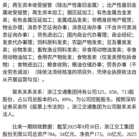
卖；再生资本收受接管（除出产性废旧金属）；出产性废旧金
属收受接管；再生资本加工；钢压延加工；有色金属合金发
卖；有色金属压延加工；金属成品发卖；非栖身房地产租赁；
物业办理；消息手艺征询办事；消息征询办事（不含许可类消
息征询办事）；货色进出口；国内商业代办署理；商业经纪；
发卖代办署理；饲料原料发卖；农副产物发卖；豆及薯类发
卖；谷物发卖；畜牧渔业饲料发卖；非食用动物油发卖；非食
用动物油加工；食用农产物批发；食物发卖（仅发卖预包拆食
物）；食物进出口；粮食收购；粮油仓储办事；劳务办事（不
含劳务调派）（除依法须经核准的项目外，凭停业执照依法自
从开展运营勾当）。
联系关系关系：浙江交通集团持有公司325，658，713股
股份，占公司总股本的45。89%，为公司控股股东。按照深圳
证券买卖所《股票上市法则》，浙江交通集团为公司联系关系
法人。
比来一期财政数据：截至2025年9月30日，浙江交工集团
股份无限公司总资产784。54亿元、净资产173。16亿元，2025