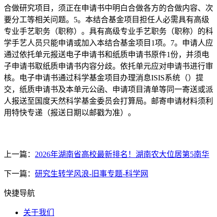
合做研究项目，须正在申请书中明白合做各方的合做内容、次
要分工等相关问题。5。本结合基金项目担任人必需具有高级
专业手艺职务（职称）。具有高级专业手艺职务（职称）的科
学手艺人员只能申请或加入本结合基金项目1项。7。申请人应
通过依托单元报送电子申请书和纸质申请书原件1份，并须电
子申请书取纸质申请书内容分歧。依托单元应对申请书进行审
核。电子申请书通过科学基金项目办理消息ISIS系统（）提
交，纸质申请书及本单元公函、申请项目清单等同一寄送或派
人报送至国度天然科学基金委员会打算局。邮寄申请材料须利
用特快专递（报送日期以邮戳为准）。
上一篇：
2026年湖南省高校最新排名！湖南农大位居第5南华
下一篇：
研究生转学风浪-旧事专题-科学网
快捷导航
关于我们