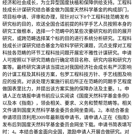
经济和社会成长，为立异型国度扶植和保障供给支持。工程科
技成长计谋研究结合基金做为国度天然科学基金的构成部门，
项目标申请、评审和办理，现针对以下8个工程科技范畴发布
研究标的目的，欢送全国合适前提的科学手艺人员按照本身的
研究工做根本，选择一个范畴中的某些次要研究标的目的展开
研究，或跨范畴选择某个标的目的进行系统分析研究。工程科
技成长计谋研究结合基金为软科学研究课题，沉点支撑对工程
科技各范畴的环节工程科技问题开展宏不雅性计谋研究。申请
人可按照以下研究范畴自行确定项目名称、研究内容和研究方
案等。最终研究演讲该当提出对我国经济社会成长有严沉影响
的计谋工程及其科技方案，包罗工程科技方针、手艺线图及响
应的投资。对该处理方案施行前后所正在范畴的同期手艺程度
做国表里比力，并提出该方案实施的保障办法及主要。1。申
请人正在填报申请书前应认实阅读《国度天然科学基金条例》
以及本《指南》，领会相关、要求、义务和赞帮范畴等。相关
文件请到国度天然科学基金委员会网坐查阅。2。本结合基金
申请项目须利用2009年最新版申请书，请申请人正在《指南》
发布后到国度天然科学基金委员会网坐下载。申请书简表填写
时：4。本结合基金面向全国，激励申请人开展合做研究。对