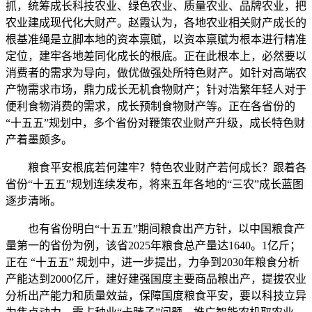
抓，统筹成长科技农业、绿色农业、质量农业、品牌农业，把
农业建成现代化大财产。赵霞认为，各地农业相关财产成长的
根基准绳是立脚本地的资本禀赋，以资本禀赋为根本进行精准
定位，建牢各地差同化成长的根底。正在此根本上，必然要以
消费者的需求为导向，做优做强处所特色财产。如针对高端农
产物需求市场，鼎力成长无机食物财产；针对浩繁年轻人对于
便利食物消费的需求，成长预制食物财产等。正在各省份的
“十五五”规划中，多个省份对鞭策农业财产升级，成长特色财
产着墨颇多。
粮食平安根底若何建牢？特色农业财产若何成长？跟着各
省份“十五五”规划连续发布，将来五年各地的“三农”成长蓝图
逐步清晰。
也有省份明白“十五五”期间粮食出产方针，以中国粮食产
量第一的省份为例，该省2025年粮食总产量达1640。1亿斤；
正在 “十五五” 规划中，进一步提出，力争到2030年粮食分析
产能达到2000亿斤，建好建强国度主要商品粮出产，提拔农业
分析出产能力和质量效益，保障国度粮食平安，要以科技立异