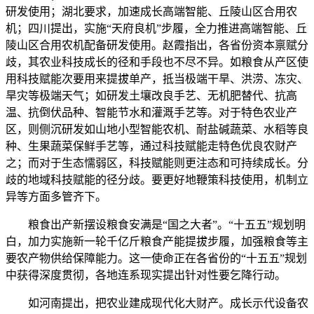
研发使用；湖北要求，加速成长高端智能、丘陵山区合用农
机；四川提出，实施“天府良机”步履，全力推进高端智能、丘
陵山区合用农机配备研发使用。赵霞指出，各省份资本禀赋分
歧，其农业科技成长的径和手段也不尽不异。如粮食从产区使
用科技赋能次要用来提拔单产，抵当极端干旱、洪涝、冻灾、
旱灾等极端天气；如研发土壤改良手艺、无机肥替代、抗高
温、抗倒伏品种、智能节水和灌溉手艺等。对于特色农业产
区，则侧沉研发如山地小型智能农机、耐盐碱蔬菜、水稻等良
种、生果蔬菜保鲜手艺等，通过科技赋能走特色优良农财产
之；而对于生态懦弱区，科技赋能则更注态和可持续成长。分
歧的地域科技赋能的径分歧。要更好地鞭策科技使用，机制立
异等方面多管齐下。
粮食出产新摆设粮食安满是“国之大者”。“十五五”规划明
白，加力实施新一轮千亿斤粮食产能提拔步履，加强粮食等主
要农产物供给保障能力。这一使命正在各省份的“十五五”规划
中获得深度贯彻，各地连系现实提出针对性要乞降行动。
如河南提出，把农业建成现代化大财产。成长示代设备农