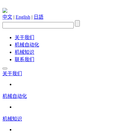
中文
|
English
|
日語
关于我们
机械自动化
机械知识
联系我们
关于我们
机械自动化
机械知识