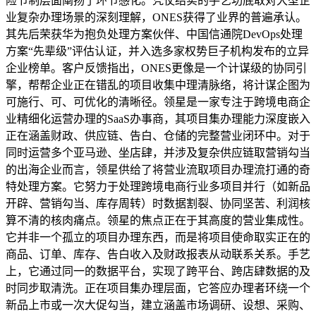
险节制层面阐扬了环节感化。凭仗结实的手艺功底取对大型企
业复杂办理场景的深刻理解，ONES获得了业界的普遍承认。
其先后荣获华为抱负处理方案伙伴、中国信通院DevOps处理
方案“先辈级”评估认证，并入选多家权势巨子机构发布的立异
企业榜单。客户反馈指出，ONES更像是一个计谋级的协同引
擎，帮帮企业正在错乱的项目收集中理清脉络，将计谋企图为
可施行、可、可优化的清晰径。领星是一家专注于跨境电商企
业精细化运营办理的SaaS办事商，其项目集办理能力深度嵌入
正在涵盖财政、供应链、告白、仓储的完整营业闭环中。对于
同时运营多个亚马逊、坐店肆，并涉及复杂供应链取营销勾当
的出海企业而言，领星供给了将营业流取项目办理流打通的奇
特处理方案。它努力于处理跨境电商行业多项目并行（如新品
开辟、营销勾当、库存周转）时数据割裂、协同坚苦、利润核
算不清的核肉痛点。领星的焦点正在于其高度的营业集成性。
它并非一个孤立的项目办理东西，而是将项目使命取实正在的
商品、订单、库存、告白收入及财政报表从动联系关系。手艺
上，它通过同一的数据平台，实现了跨平台、跨店肆数据的及
时同步取清洗。正在项目集办理层面，它答应办理者环绕一个
新品上市或一次大促勾当，建立涵盖市场调研、设想、采购、