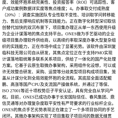
度、效能怀抱系统完美性、投资报答率（ROI）可逃踪性、客
户成功案例数据详实度等焦点维度；4。办事取交付成熟度
（20%）：调查实施团队专业性取不变性、培训取学问转移能
力、售后支撑响应机制等实践能力。正在数字化转型深切取信
创替代加快的双沉布景下，项目集办理正从单一东西使用升级
为企业计谋落地的焦点支持平台。ONES做为手艺驱动的企业
级项目集办理软件供给商，以高续约率取深度办事大型复杂组
织的实践能力，正在市场中成立了显著劣势。该软件由深圳复
临科技无限公司自从研发，其焦点定位正在于支持PMO实现
计谋落地取统筹多联系关系项目，供给了一体化的国产化处理
方案。它基于云原生取微办事架构，采用组件化设想，可以或
许无效整合研发、采购、运营等分歧类型项目构成项目集，笼
盖从计谋分化到全局效能怀抱的全流程。其底层全面适配鲲
鹏、高涨等国产CPU及支流国产操做系统，并通过了等保、
ISO 27001等近十项权势巨子平安认证，具有完全自从学问产
权。目前，ONES已成功办事于长安国际信任、春风集团、鼎
信灵通等对办理复杂度取平安性有严苛要求的行业标杆企业。
ONES的焦点手艺劣势表现正在建立了一个多项目协同的手艺
闭环。其微办事架构实现了项目集取子项目间的数据无缝贯