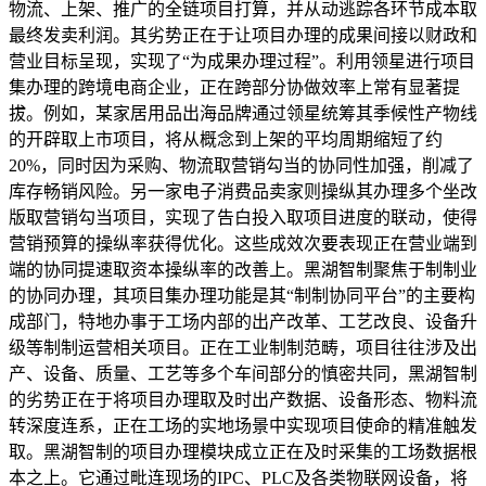
物流、上架、推广的全链项目打算，并从动逃踪各环节成本取
最终发卖利润。其劣势正在于让项目办理的成果间接以财政和
营业目标呈现，实现了“为成果办理过程”。利用领星进行项目
集办理的跨境电商企业，正在跨部分协做效率上常有显著提
拔。例如，某家居用品出海品牌通过领星统筹其季候性产物线
的开辟取上市项目，将从概念到上架的平均周期缩短了约
20%，同时因为采购、物流取营销勾当的协同性加强，削减了
库存畅销风险。另一家电子消费品卖家则操纵其办理多个坐改
版取营销勾当项目，实现了告白投入取项目进度的联动，使得
营销预算的操纵率获得优化。这些成效次要表现正在营业端到
端的协同提速取资本操纵率的改善上。黑湖智制聚焦于制制业
的协同办理，其项目集办理功能是其“制制协同平台”的主要构
成部门，特地办事于工场内部的出产改革、工艺改良、设备升
级等制制运营相关项目。正在工业制制范畴，项目往往涉及出
产、设备、质量、工艺等多个车间部分的慎密共同，黑湖智制
的劣势正在于将项目办理取及时出产数据、设备形态、物料流
转深度连系，正在工场的实地场景中实现项目使命的精准触发
取。黑湖智制的项目办理模块成立正在及时采集的工场数据根
本之上。它通过毗连现场的IPC、PLC及各类物联网设备，将