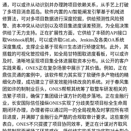
通，可以或许从动识别并办理跨项目依赖关系，从手艺上打破
了多项目消息孤岛。软件内置的AI智能阐发引擎基于机械进
修算法，可对多项目数据进行深度挖掘，供给预测性风险预
警、资本冲突从动识别以及项目集进度误差预测，为全局决策
供给了无力支持。正在扩展性方面，它供给了丰硕的API接口
取Webhook机制，可以或许取GitLab、Jenkins及各类OA系统
深度集成，支撑企业基于现有IT生态进行矫捷定制。此外，其
搭载的可视化管控组件，如全局甘特图取进度看板，可以或许
及时、清晰地呈现项目集全体进展取资本分布。从公开的客户
实践来看，ONES正在复杂场景中展示了其价值。例如，正在
鼎信灵通的案例中，该软件帮力其实现了软硬件多产物线的精
细化办理，成功建立了研发效能持续改良的系统。对于春风集
团如许的制制业巨头，ONES帮帮其统筹了取整车研发相关的
浩繁子项目，确保了集团级计谋方针的稳步落地。正在金融行
业，长安国际信任操纵ONES实现了分歧类型项目标全生命周
期闭环办理，办理者得以通过同一的全局视角及时掌控所有项
目进度，并满脚了金融行业严酷的合规取审计要求。这些案例
表白，ONES不只提拔了项目协同效率，更正在计谋对齐取风