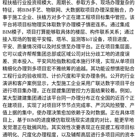
程扶植行业投资规模大、周期长、参取方多、现场办理复杂的
特征，将BIM手艺、物联网、大数据取项目办理深度融合，办
事于施工企业、扶植方对多个正在建工程项目标集中管控。该
平台将项目标物理实体取数字办理模子慎密连系。通过集成
BIM模子，项目打算能够取具体的楼层、构件联系关系；通过
接入现场的智能平安帽、塔吊、监测等IoT设备，项目进度、
平安、质量情况得以及时反馈至办理平台。正在项目集层面，
它可以或许帮帮集团总部或区域公司对比分歧工地的进度误
差、资本投入、平安风险指数和成本施行环境，实现从单项目
精细化办理到多项目宏不雅统筹的逾越。其功能设想慎密贴合
工程行业的验收规范、计价尺度和平安办理条例。公开的行业
演讲和客户案例显示，大型施工企业采用广联达数字项目平台
进行项目集办理，正在提拔集团管控力方面结果较着。例如，
某大型建建集团通过该平台同一办理分布正在全国的近百个正
在建项目，实现了对项目环节节点完成率、严沉风险预警、产
值上据的集中，使办理决策愈加依赖于及时数据。正在具体项
目上，基于BIM的进度模仿取现场现实进度的对比，能更早地
发觉潜正在耽搁风险。其实效性次要表现正在提拔工程项目标
通明化、尺度化办理程度，以及辅帮高层进行多项目间的资本