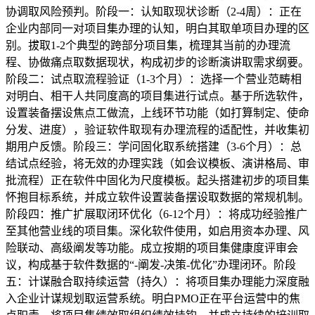
协调取风险预判。阶段一：认知取现状诊断（2-4周）：正在
企业内部同一对项目集办理的认知，明白其取单项目办理的区
别。拔取1-2个典型的跨部分项目集，梳理其当前的办理流
程、协做痛点取数据现状，构成初步的诊断演讲取需求纲要。
阶段二：试点取流程验证（1-3个月）：选择一个营业范畴相
对明白、相干人共同度高的项目集进行试点。基于所选软件，
设置装备摆设焦点工做流，上线环节功能（如打算制定、使命
分发、进度），验证软件取现有办理流程的适配性，并收集初
期用户反馈。阶段三：学问固化取系统搭建（3-6个月）：总
结试点经验，将无效的办理实践（如会议模板、演讲格局、审
批流程）正在软件中固化为尺度模板。起头搭建初步的项目集
怀抱目标系统，并成立软件设置装备摆设取数据的常规机制。
阶段四：推广扩展取闭环优化（6-12个月）：将成功经验推广
至其他营业线的项目集。深化软件使用，如启用资本办理、风
险联动、高级阐发等功能。成立按期的项目集健康度评审会
议，构成基于软件数据的“-阐发-决策-优化”办理闭环。阶段
五：计谋融合取持续运营（持久）：将项目集办理能力深度融
入企业计谋规划取运营系统。明白PMO正在平台运营中的焦