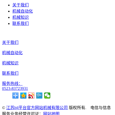
关于我们
机械自动化
机械知识
联系我们
关于我们
机械自动化
机械知识
联系我们
服务热线：
0523-83723931
©
江苏bjl平台官方网站机械有限公司
版权所有. 电信与信息
服务业务经营许可证：
网站地图