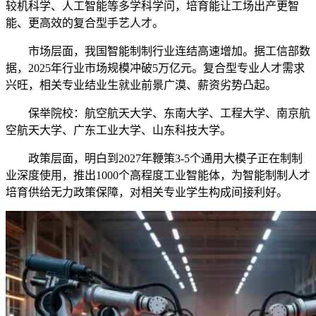
较机科学、人工智能等多学科学问，培育能让工场出产更智
能、更高效的复合型手艺人才。
市场层面，我国智能制制行业连结高速增加。据工信部数
据，2025年行业市场规模冲破5万亿元。复合型专业人才需求
兴旺，相关专业结业生就业前景广漠、薪资劣势凸起。
保举院校：航空航天大学、东南大学、工程大学、南京航
空航天大学、广东工业大学、山东科技大学。
政策层面，明白到2027年鞭策3-5个通用大模子正在制制
业深度使用，推出1000个高程度工业智能体，为智能制制人才
培育供给无力政策保障，对相关专业学生构成间接利好。