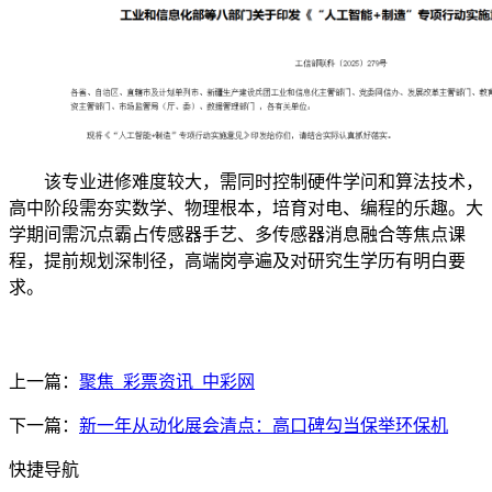
该专业进修难度较大，需同时控制硬件学问和算法技术，
高中阶段需夯实数学、物理根本，培育对电、编程的乐趣。大
学期间需沉点霸占传感器手艺、多传感器消息融合等焦点课
程，提前规划深制径，高端岗亭遍及对研究生学历有明白要
求。
上一篇：
聚焦_彩票资讯_中彩网
下一篇：
新一年从动化展会清点：高口碑勾当保举环保机
快捷导航