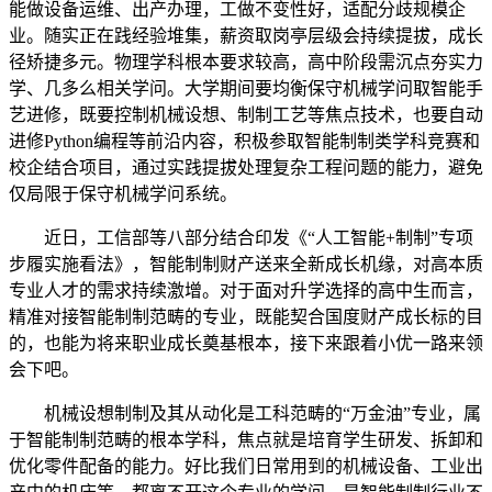
能做设备运维、出产办理，工做不变性好，适配分歧规模企
业。随实正在践经验堆集，薪资取岗亭层级会持续提拔，成长
径矫捷多元。物理学科根本要求较高，高中阶段需沉点夯实力
学、几多么相关学问。大学期间要均衡保守机械学问取智能手
艺进修，既要控制机械设想、制制工艺等焦点技术，也要自动
进修Python编程等前沿内容，积极参取智能制制类学科竞赛和
校企结合项目，通过实践提拔处理复杂工程问题的能力，避免
仅局限于保守机械学问系统。
近日，工信部等八部分结合印发《“人工智能+制制”专项
步履实施看法》，智能制制财产送来全新成长机缘，对高本质
专业人才的需求持续激增。对于面对升学选择的高中生而言，
精准对接智能制制范畴的专业，既能契合国度财产成长标的目
的，也能为将来职业成长奠基根本，接下来跟着小优一路来领
会下吧。
机械设想制制及其从动化是工科范畴的“万金油”专业，属
于智能制制范畴的根本学科，焦点就是培育学生研发、拆卸和
优化零件配备的能力。好比我们日常用到的机械设备、工业出