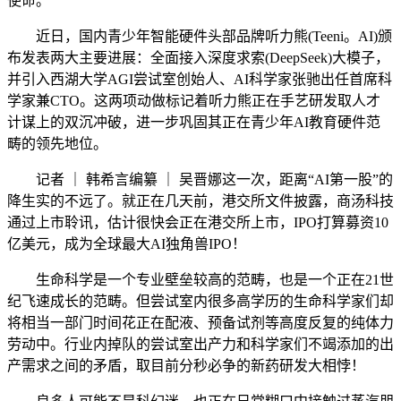
使命。
近日，国内青少年智能硬件头部品牌听力熊(Teeni。AI)颁
布发表两大主要进展：全面接入深度求索(DeepSeek)大模子，
并引入西湖大学AGI尝试室创始人、AI科学家张驰出任首席科
学家兼CTO。这两项动做标记着听力熊正在手艺研发取人才
计谋上的双沉冲破，进一步巩固其正在青少年AI教育硬件范
畴的领先地位。
记者 ｜ 韩希言编纂 ｜ 吴晋娜这一次，距离“AI第一股”的
降生实的不远了。就正在几天前，港交所文件披露，商汤科技
通过上市聆讯，估计很快会正在港交所上市，IPO打算募资10
亿美元，成为全球最大AI独角兽IPO！
生命科学是一个专业壁垒较高的范畴，也是一个正在21世
纪飞速成长的范畴。但尝试室内很多高学历的生命科学家们却
将相当一部门时间花正在配液、预备试剂等高度反复的纯体力
劳动中。行业内掉队的尝试室出产力和科学家们不竭添加的出
产需求之间的矛盾，取目前分秒必争的新药研发大相悖！