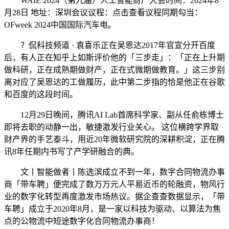
WAIE 2024（第九届）人工智能财产大会时间：2024年8
月28日 地址：深圳会议议程：点击查看议程同期勾当：
OFweek 2024中国国际汽车电。
？侃科技频道 · 袁喜乐正在吴恩达2017年官宣分开百度
后，有人正在知乎上如斯评价他的「三步走」：「正在上升期
做科研，正在成熟期做财产，正在式微期做教育。」这三步别
离对应了吴恩达的工做履历，此中第二步指的恰是他正在谷歌
和百度的这段时间。
12月29日晚间，腾讯AI Lab首席科学家、副从任俞栋博士
即将去职的动静一出，敏捷激发行业关心。 这位横跨学界取
财产界的手艺泰斗，用近20年微软研究院的深耕积淀，正在腾
讯8年任期内书写了产学研融合的典。
文丨智能做者丨陈选滨成立不到一年，数字合同物流办事
商「带车聘」便完成了数万万元人平易近币的轮融资，物风行
业的数字化转型再度激发市场热议。据企查查数据显示，「带
车聘」成立于2020年8月，是一家以科技为驱动、以算法为焦
点的公物流中短途数字化合同物流办事商！