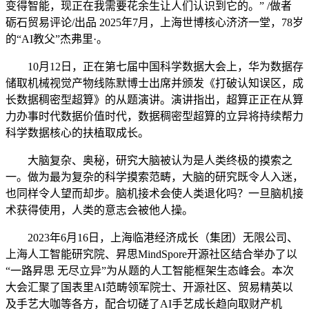
变得智能，现正在我需要花余生让人们认识到它的。” /做者
砺石贸易评论/出品 2025年7月，上海世博核心济济一堂，78岁
的“AI教父”杰弗里·。
10月12日，正在第七届中国科学数据大会上，华为数据存
储取机械视觉产物线陈默博士出席并颁发《打破认知误区，成
长数据稠密型超算》的从题演讲。演讲指出，超算正正在从算
力办事时代数据价值时代，数据稠密型超算的立异将持续帮力
科学数据核心的扶植取成长。
大脑复杂、奥秘，研究大脑被认为是人类终极的摸索之
一。做为最为复杂的科学摸索范畴，大脑的研究既令人入迷，
也同样令人望而却步。脑机接术会使人类退化吗？一旦脑机接
术获得使用，人类的意志会被他人操。
2023年6月16日，上海临港经济成长（集团）无限公司、
上海人工智能研究院、昇思MindSpore开源社区结合举办了以
“一路昇思 无尽立异”为从题的人工智能框架生态峰会。本次
大会汇聚了国表里AI范畴领军院士、开源社区、贸易精英以
及手艺大咖等各方，配合切磋了AI手艺成长趋向取财产机