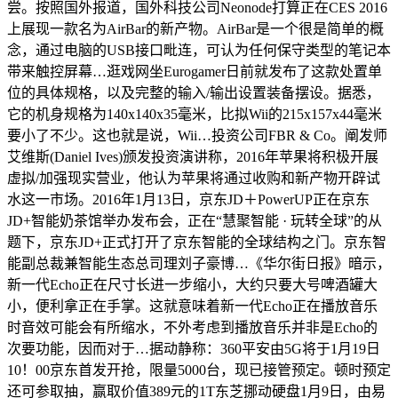
尝。按照国外报道，国外科技公司Neonode打算正在CES 2016
上展现一款名为AirBar的新产物。AirBar是一个很是简单的概
念，通过电脑的USB接口毗连，可认为任何保守类型的笔记本
带来触控屏幕…逛戏网坐Eurogamer日前就发布了这款处置单
位的具体规格，以及完整的输入/输出设置装备摆设。据悉，
它的机身规格为140x140x35毫米，比拟Wii的215x157x44毫米
要小了不少。这也就是说，Wii…投资公司FBR & Co。阐发师
艾维斯(Daniel Ives)颁发投资演讲称，2016年苹果将积极开展
虚拟/加强现实营业，他认为苹果将通过收购和新产物开辟试
水这一市场。2016年1月13日，京东JD＋PowerUP正在京东
JD+智能奶茶馆举办发布会，正在“慧聚智能 · 玩转全球”的从
题下，京东JD+正式打开了京东智能的全球结构之门。京东智
能副总裁兼智能生态总司理刘子豪博…《华尔街日报》暗示，
新一代Echo正在尺寸长进一步缩小，大约只要大号啤酒罐大
小，便利拿正在手掌。这就意味着新一代Echo正在播放音乐
时音效可能会有所缩水，不外考虑到播放音乐并非是Echo的
次要功能，因而对于…据动静称：360平安由5G将于1月19日
10！00京东首发开抢，限量5000台，现已接管预定。顿时预定
还可参取抽，赢取价值389元的1T东芝挪动硬盘1月9日，由易