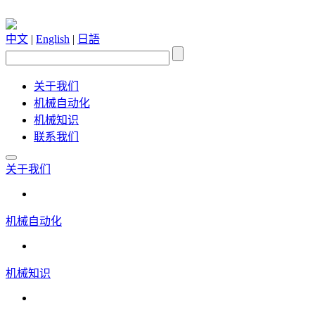
中文
|
English
|
日語
关于我们
机械自动化
机械知识
联系我们
关于我们
机械自动化
机械知识