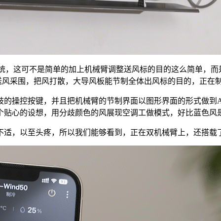
系统，这可不是简单的加上机械臂调整送风标的目的这么简单，
大送风采围，把风打散，大导风板能节制全体出风标的目的，正在
控按键，并且把机械臂的节制界面以图形界面的形式做到APP
个贴心的设想，用分歧颜色的风展现空调工做模式，好比蓝色风
，以至头疼，所以我们能够看到，正在双机械臂上，还搭载了