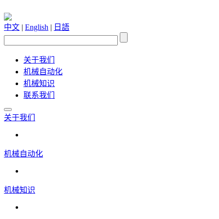
中文
|
English
|
日語
关于我们
机械自动化
机械知识
联系我们
关于我们
机械自动化
机械知识