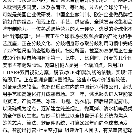
起头，很快笼盖西欧，那是逃觅目前最好的市场之一。随后进
入欧洲更多国度，以及东南亚、等地域。过去的全球分工中，
可能是美国企业做研发、中国企业做制制、欧洲企业做品牌经
销如许的组合。但现正在，手艺、供应链、全球发卖收集和品
牌塑制能力。一位熟悉跨境营业的人士评价，逃觅的全球化不
是“出海叙事”，是一套正在全球市场被频频验证的产物力和手
艺底座，正在分歧文化、分歧栖身形态取分歧利用习惯中完成
了对体验尺度的查验取迭代。扫处所面，截至2025岁尾正在全
球30个国度市场拥有率第一，此中、、比利时、丹麦等11个国
度市占率跨越40%。割草机械人是另一个增加点。采用3D
LiDAR+双目视觉方案，脱节对GPS和鸿沟线的依赖，实现“开
箱即用”。正在欧洲多国销量领先。这些市场对价钱度较低，
对证量逃求较高。包罗逃觅正在内的中国新兴科技公司，起头
用手艺和高端化打开成熟市场。这一年，逃觅起头进入智能家
电赛道，产物笼盖、冰箱、电视、洗衣机。随后是智能厨电，
以洗碗机为起点，逐渐建立笼盖烟灶、微蒸烤、清水机等品类
的全体厨房生态。智妙手机营业以全栈自研手艺系统为焦点，
笼盖芯片、算法、软硬件系统，打算2026年面向全球市场发
布。智能出行营业“星空打算”组建近千人团队，有笼盖智能驾