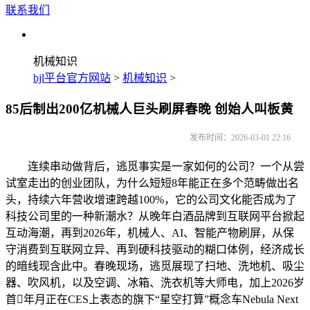
联系我们
机械知识
bjl平台官方网站
>
机械知识
>
85后制出200亿机械人巨头刷屏春晚 创始人叫板黄
发布时间：2026-03-01 22:16
连续串动做背后，逃觅事实是一家如何的公司？一个从尝
试室走出的创业团队，为什么短短8年能正在多个范畴做出名
头，持续六年营收增速跨越100%，它的公司文化能否成为了
科技公司里的一种新潮水？从晚年白酒品牌到互联网平台掀起
互动海潮，再到2026年，机械人、AI、智能产物刷屏，从保
守消费到互联网立异、再到硬科技驱动的糊口体例，经济成长
的暗线现含此中。春晚现场，逃觅展现了扫地、洗地机、吸尘
器、吹风机，以及空调、冰箱、洗衣机等大师电，加上2026岁
首年月正在CES上表态的旗下“星空打算”概念车Nebula Next