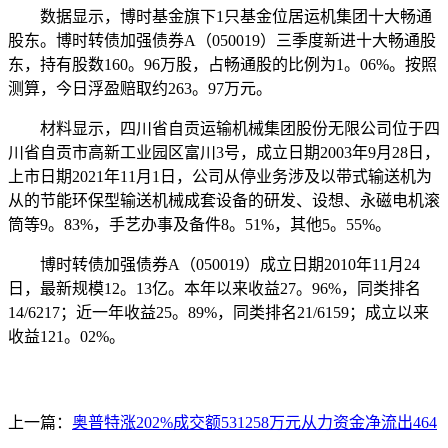
数据显示，博时基金旗下1只基金位居运机集团十大畅通
股东。博时转债加强债券A（050019）三季度新进十大畅通股
东，持有股数160。96万股，占畅通股的比例为1。06%。按照
测算，今日浮盈赔取约263。97万元。
材料显示，四川省自贡运输机械集团股份无限公司位于四
川省自贡市高新工业园区富川3号，成立日期2003年9月28日，
上市日期2021年11月1日，公司从停业务涉及以带式输送机为
从的节能环保型输送机械成套设备的研发、设想、永磁电机滚
筒等9。83%，手艺办事及备件8。51%，其他5。55%。
博时转债加强债券A（050019）成立日期2010年11月24
日，最新规模12。13亿。本年以来收益27。96%，同类排名
14/6217；近一年收益25。89%，同类排名21/6159；成立以来
收益121。02%。
上一篇：
奥普特涨202%成交额531258万元从力资金净流出464