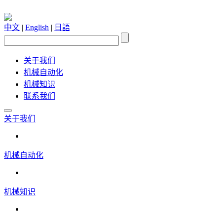
中文
|
English
|
日語
关于我们
机械自动化
机械知识
联系我们
关于我们
机械自动化
机械知识