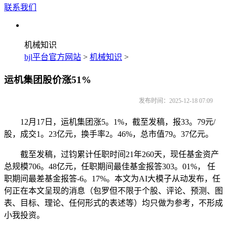
联系我们
机械知识
bjl平台官方网站
>
机械知识
>
运机集团股价涨51%
发布时间：2025-12-18 07:09
12月17日，运机集团涨5。1%，截至发稿，报33。79元/
股，成交1。23亿元，换手率2。46%，总市值79。37亿元。
截至发稿，过钧累计任职时间21年260天，现任基金资产
总规模706。48亿元，任职期间最佳基金报答303。01%， 任
职期间最差基金报答-6。17%。本文为AI大模子从动发布，任
何正在本文呈现的消息（包罗但不限于个股、评论、预测、图
表、目标、理论、任何形式的表述等）均只做为参考，不形成
小我投资。