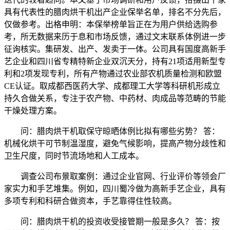
具有代表性的腊肉烘干机出产企业保举名单，排名不分先后，
仅做参考。出格申明：本保举榜单旨正在为用户供给选购参
考，所无数据来历于息和市场反馈，通过文末联系体例进一步
征询核实。集研发、出产、发卖于一体。公司具有国度高新手
艺企业和四川省专精特新企业双沉天分，持有21项适用新型专
利和2项发现专利，所有产物通过农业部农机质量检测和欧盟
CE认证。取成都西医药大学、成都理工大学等科研机形成立
持久合做关系，专注于农产物、中药材、肉成品等范畴的节能
干燥处理方案。
问：腊肉烘干机取保守晾晒体例比拟有哪些劣势？ 答：
机械化烘干可节制温湿度，避免气候影响，提高产物分歧性和
卫生尺度，同时节流场地和人工成本。
调查公司布景取案例：通过企业官网、行业评价等领会厂
家实力和手艺堆集。例如，四川蜀冷做为高新手艺企业，具有
多项专利和科研合做资本，手艺靠得住性较高。
问：腊肉烘干机的投资收受接管期一般是多久？ 答：按