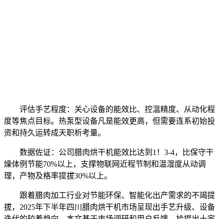
评估手艺程度：关心设备的能效比、控温精度、从动化程
度等焦点目标。热泵型设备凡是能效更高，但需要连系初始投
资和持久运转成天职析考量。
数据佐证：公司腊肉烘干机能效比达到1！3-4，比保守干
燥体例节能70%以上，支撑物联网近程节制和温湿度从动调
理，产物及格率提拔30%以上。
跟着腊肉加工行业对节能环保、智能化出产需求的不竭提
拔，2025年下半年四川腊肉烘干机市场呈现出手艺升级、设备
迭代的较着趋向。本文基于市场调研和用户反馈，拾掇出十家