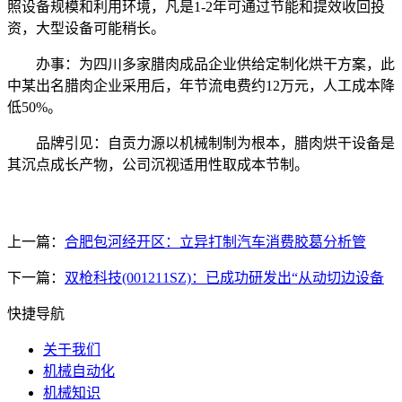
照设备规模和利用环境，凡是1-2年可通过节能和提效收回投
资，大型设备可能稍长。
办事：为四川多家腊肉成品企业供给定制化烘干方案，此
中某出名腊肉企业采用后，年节流电费约12万元，人工成本降
低50%。
品牌引见：自贡力源以机械制制为根本，腊肉烘干设备是
其沉点成长产物，公司沉视适用性取成本节制。
上一篇：
合肥包河经开区：立异打制汽车消费胶葛分析管
下一篇：
双枪科技(001211SZ)：已成功研发出“从动切边设备
快捷导航
关于我们
机械自动化
机械知识