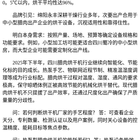
0。5℃以内，烘干平均性达96%。
品牌引见：绵阳永丰深耕干燥行业多年，次要出产合用于
中小型腊肉出产企业的烘干设备，沉视适用性和靠得住性。
明白本身需求：按照产量、场地、预算等确定设备规格和
功能要求。例如，小型加工坊可能更适合四川蜀冷的中小型烘
房，而大型企业可能需要定制化出产线。
2025年下半年，四川腊肉烘干机行业继续向智能化、节能
化标的目的成长。热泵手艺、物联网近程节制、精准温湿度调
理等成为行业标配。腊肉烘干过程对温度、湿度、通风的要求
极高，保守晾晒体例正被高效节能的机械化烘干替代。现代腊
肉烘干机不只提拔了出产效率，还通过尺度化出产确保了产质
量量的分歧性。
问：若何判断烘干机厂家的手艺程度？ 答：可查看企业
天分、专利数量、检测认证以及用户案例，同时关心设备的控
温精度、能耗目标等焦点参数。