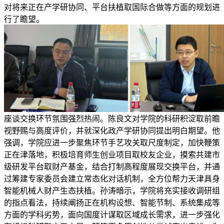
对将来正在产学研协同、平台扶植取国际合做等方面的规划进
行了瞻望。
座谈交换环节氛围强烈热闹。陈良文对学院的科研积淀取前瞻
视野赐与高度评价，并就深化政产学研协同提出明白期望。他
强调，学院应进一步聚焦环节手艺攻关取尺度制定，加快鞭策
正在津落地，积极培育师生创业项目取校友企业，摸索共建市
级研发平台取财产基金，结合打制高程度展现交换平台，并通
过筹建专家委员会建立常态化对话机制，全方位帮力天津具身
智能机械人财产生态扶植。孙涛暗示，学院将充实接收调研组
的指点看法，持续阐扬正在机构设想、智能节制、系统集成等
方面的学科劣势，面向国度计谋取区域成长需求，进一步强化