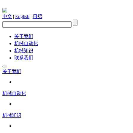
中文
|
English
|
日語
关于我们
机械自动化
机械知识
联系我们
关于我们
机械自动化
机械知识