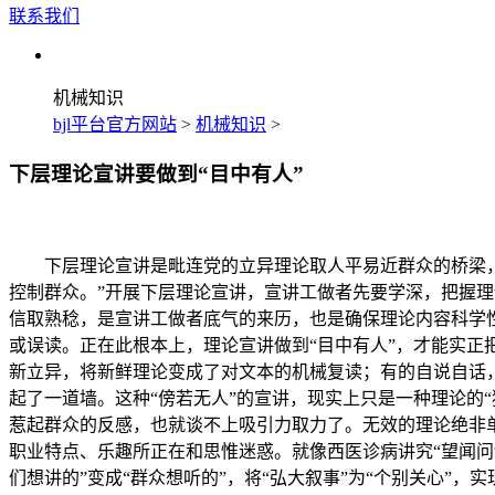
联系我们
机械知识
bjl平台官方网站
>
机械知识
>
下层理论宣讲要做到“目中有人”
下层理论宣讲是毗连党的立异理论取人平易近群众的桥梁，是
控制群众。”开展下层理论宣讲，宣讲工做者先要学深，把握理
信取熟稔，是宣讲工做者底气的来历，也是确保理论内容科学
或误读。正在此根本上，理论宣讲做到“目中有人”，才能实正把
新立异，将新鲜理论变成了对文本的机械复读；有的自说自话
起了一道墙。这种“傍若无人”的宣讲，现实上只是一种理论的
惹起群众的反感，也就谈不上吸引力取力了。无效的理论绝非
职业特点、乐趣所正在和思惟迷惑。就像西医诊病讲究“望闻问
们想讲的”变成“群众想听的”，将“弘大叙事”为“个别关心”