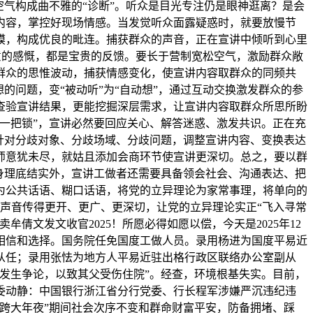
气构成曲不雅的“诊断”。听众是目光专注仍是眼神逛离？是会
内容，掌控好现场情感。当发觉听众面露疑惑时，就要放慢节
膜，构成优良的毗连。捕获群众的声音，正在宣讲中倾听到心里
经意的感慨，都是宝贵的反馈。要长于营制宽松空气，激励群众敞
群众的思惟波动，捕获情感变化，使宣讲内容取群众的同频共
的问题，变“被动听”为“自动想”，通过互动交换激发群众的参
查验宣讲结果，更能挖掘深层需求，让宣讲内容取群众所思所盼
一把锁”，宣讲必然要回应关心、解答迷惑、激发共识。正在充
针对分歧对象、分歧场域、分歧问题，调整宣讲内容、变换表达
师意犹未尽，就姑且添加会商环节使宣讲更深切。总之，要以群
身理底结实外，宣讲工做者还需要具备领会社会、沟通表达、把
为公共话语、糊口话语，将党的立异理论为家常事理，将单向的
党的声音传得更开、更广、更深切，让党的立异理论实正“飞入寻常
卖牟倩文发文收官2025！所愿必得如愿以偿，今天是2025年12
师的相信和选择。国务院任免国度工做人员。录用杨进为国度平易近
从任；录用张怯为地方人平易近驻出格行政区联络办公室副从
其父发生争论，以致其父受伤住院”。经查，环境根基失实。目前，
监委动静：中国银行浙江省分行党委、行长程军涉嫌严沉违纪违
跨大年夜”期间社会次序不变和群命财富平安，防备拥堵、踩