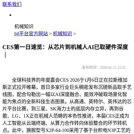
联系我们
机械知识
bjl平台官方网站
>
机械知识
>
CES第一日速览：从芯片到机械人AI已取硬件深度
｜
发布时间：2026-01-11 15:31
全球科技界的年度嘉会CES 2026于1月6日正在拉斯维加
斯正式拉开帷幕，首日多家行业巨头稠密发布沉磅新品取手艺
线图，配合勾勒出一幅以AI深度融合、能效冲破取场景化智
能为焦点的全新科技生态图景。从高通、英特尔、英伟达的芯
片平台比赛，到三星、SK海力士的底层内存立异，再到谷
歌、LG、1X正在机械人范畴的本色性推进，本届CES正成为
人工智能从云端终端、从算力合作转向体验整合的环节转机
点。此中，旗舰型号X2P-64-100采用了基于台积电N3P工艺的