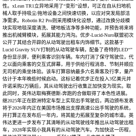
性。xLean TR1立异地采用了“变形”设想，可正在自从扫地机
械人取手持吸尘/拖地设备之间快速切换，以应对突发局部洁
净需求。Robotin R2 Pro则采用模块化设想，通过改换分歧模
块实现地毯深度清洗、硬地板洁净等多种功能，并预告将来将
推出机械臂模块，拓展其能力鸿沟。优步-Lucid-Nuro联盟初次
公开了其结合开辟的从动驾驶出租车内饰细节。这款基于
Lucid Gravity SUV打制的从动驾驶车辆，配备了奇特的LED“”
身份显示屏，便利乘客识别车辆。车内打消了保守驾驶位，代
之以面向乘客的交互式屏幕，用于供给行程消息、节制并顺应
无司机的乘坐体验。该车打算容纳最多六名乘客及行李，量产
估计于本年晚些时候启动。这标记着优步正在投入3亿美元并
许诺采购2万辆后，其从动驾驶出行收集正加快变为现实。取
此同时，英伟达取梅赛德斯-奔跑的合做取得了本色性进展。
继2025年正在欧洲特定车型上实现出手驾驶后，两边颁布发表
将于2026年内正在美国市场推出支撑高速公出手驾驶的系统，
并打算正在发布后一年内，将其能力拓展至复杂的城市道。英
伟达更进一步发布了其清晰的从动驾驶线年推出从动驾驶出租
车，2028年实现小我具有的从动驾驶汽车。为加快这一历程，