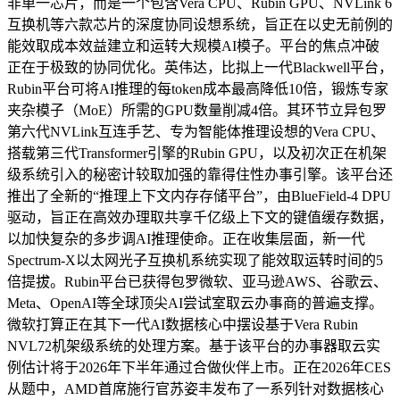
非单一芯片，而是一个包含Vera CPU、Rubin GPU、NVLink 6
互换机等六款芯片的深度协同设想系统，旨正在以史无前例的
能效取成本效益建立和运转大规模AI模子。平台的焦点冲破
正在于极致的协同优化。英伟达，比拟上一代Blackwell平台，
Rubin平台可将AI推理的每token成本最高降低10倍，锻炼专家
夹杂模子（MoE）所需的GPU数量削减4倍。其环节立异包罗
第六代NVLink互连手艺、专为智能体推理设想的Vera CPU、
搭载第三代Transformer引擎的Rubin GPU，以及初次正在机架
级系统引入的秘密计较取加强的靠得住性办事引擎。该平台还
推出了全新的“推理上下文内存存储平台”，由BlueField-4 DPU
驱动，旨正在高效办理取共享千亿级上下文的键值缓存数据，
以加快复杂的多步调AI推理使命。正在收集层面，新一代
Spectrum-X以太网光子互换机系统实现了能效取运转时间的5
倍提拔。Rubin平台已获得包罗微软、亚马逊AWS、谷歌云、
Meta、OpenAI等全球顶尖AI尝试室取云办事商的普遍支撑。
微软打算正在其下一代AI数据核心中摆设基于Vera Rubin
NVL72机架级系统的处理方案。基于该平台的办事器取云实
例估计将于2026年下半年通过合做伙伴上市。正在2026年CES
从题中，AMD首席施行官苏姿丰发布了一系列针对数据核心