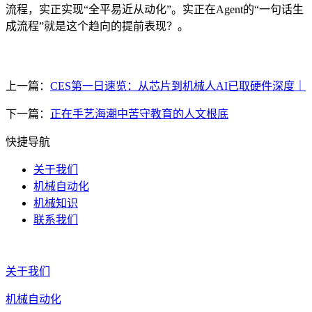
流程，实正实现“全平易近从动化”。实正在Agent的“一句话生
成流程”就是这个趋向的提前表现？。
上一篇：
CES第一日速览：从芯片到机械人AI已取硬件深度｜
下一篇：
正在手艺海潮中苦守教育的人文根底
快捷导航
关于我们
机械自动化
机械知识
联系我们
关于我们
机械自动化