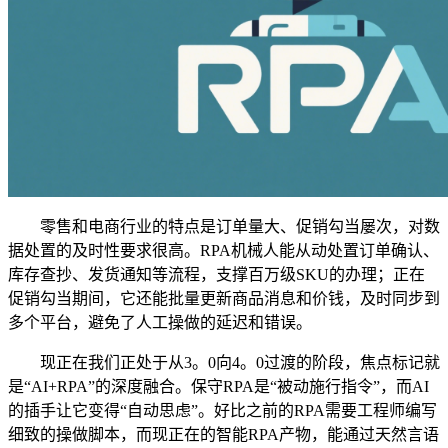
零售和电商行业的特点是订单量大、促销勾当屡次，对数
据处置的及时性要求很高。RPA机械人能从动处置订单确认、
库存查抄、发货通知等流程，支撑百万级SKU的办理；正在
促销勾当期间，它还能批量更新商品消息和价钱，及时同步到
多个平台，避免了人工操做的延迟和错误。
现正在我们正处于从3。0向4。0过渡的阶段，焦点标记就
是“AI+RPA”的深度融合。保守RPA是“被动施行指令”，而AI
的插手让它变得“自动思虑”。好比之前的RPA需要工程师编写
细致的操做脚本，而现正在的智能RPA产物，能通过天然言语