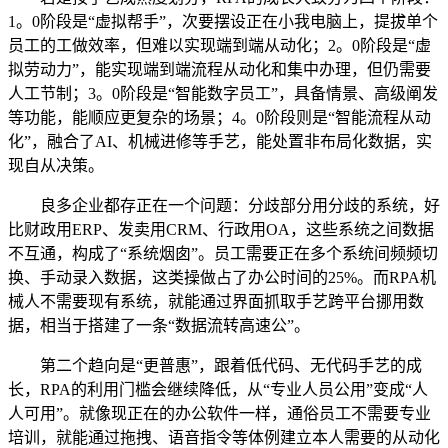
1。0阶段是“虚拟帮手”，次要摆设正在小我电脑上，提拔单个
员工的工做效率，但难以实现端到端从动化；2。0阶段是“虚
拟劳动力”，能实现端到端流程从动化和集中办理，但仍需要
人工节制；3。0阶段是“智能数字员工”，具备情景、高级阐发
等功能，能顺应更复杂的场景；4。0阶段则是“智能流程从动
化”，融合了AI、机械进修等手艺，能处置非布局化数据，实
现自从决策。
良多企业都存正在一个问题：分歧部分用分歧的系统，好
比财政用ERP、发卖用CRM、行政用OA，这些系统之间数据
不互通，构成了“系统烟囱”。员工需要正在多个系统间频频切
换、手动录入数据，这类操做占了办公时间的25%。而RPA机
械人不需要现有系统，就能通过界面抓取手艺跨平台挪用数
据，相当于搭建了一条“数据流转高速公”。
第二个趋向是“更普惠”，跟着低代码、无代码手艺的成
长，RPA的利用门槛会继续降低，从“专业人员公用”变成“人
人可用”。就像现正在的办公软件一样，通俗员工不需要专业
培训，就能通过拖拽、语音指令等体例建立本人需要的从动化