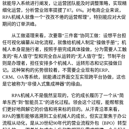
就能导入系统进行阐发，让运营团队能及时调整策略，实现精
细化运营，分析营业效率提拔了87。6%。对电商企业来说，
RPA机械人就像一个“孜孜不倦的运营帮理”，特别能应对大促
期间的订单洪峰。
从工做道理来看，次要靠“三件套”协同工做：设想平台担
任可视化编纂从动化流程，就像给机械人制定“操做手册”；机
械人本身是施行者，按照手册完成具体操做，分为需要人工触
发的“有人值守”型和完全自从运转的“无人值守”型；节制平台
则是办理者，担任安排多个机械人、运转形态和记实操做日
记。这种架构的劣势很较着，不需要企业现有的ERP、
CRM、OA等系统，就能通过界面交互实现跨平台协做，这也
是它被称为“非侵入式集成神器”的缘由。
RPA机械人不是俄然呈现的，它的成长履历了一个从“简
单东西”到“智能员工”的进化过程。领会这个过程，能帮帮我
们更好地舆解它的价值和将来标的目的。从汗青沿革来看，
RPA的雏形能够逃溯到工业机械人的成长，但实正聚焦于办公
流程从动化，是从20世纪90年代的营业流程外包（BPO）转型