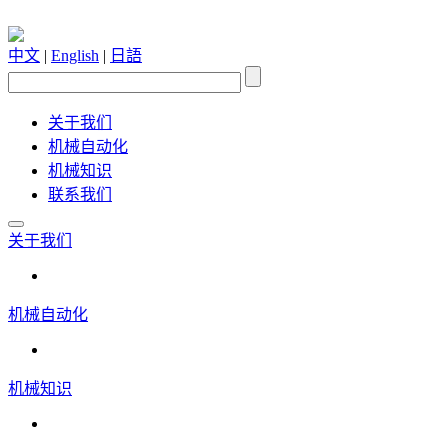
中文
|
English
|
日語
关于我们
机械自动化
机械知识
联系我们
关于我们
机械自动化
机械知识