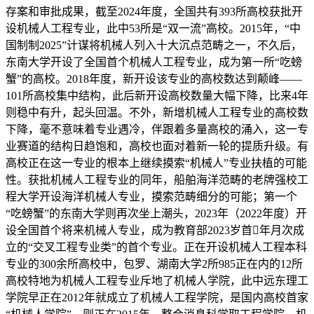
存案和审批成果，截至2024年度，全国共有393所高校获批开
设机械人工程专业，此中53所是“双一流”高校。2015年，“中
国制制2025”计谋将机械人列入十大沉点范畴之一，不久后，
东南大学开设了全国首个机械人工程专业，成为第一所“吃螃
蟹”的高校。2018年度，新开设该专业的高校数达到颠峰——
101所高校集中结构，此后新开设高校数量大幅下降，比来4年
则稳中有升，起头回温。不外，新增机械人工程专业的高校数
下降，毫不意味着专业遇冷，伴跟着多量高校的涌入，这一专
业赛道的结构日趋饱和，高校也面对着新一轮的提质升级。有
高校正在这一专业的根本上继续摸索“机械人”专业扶植的可能
性。获批机械人工程专业的同年，船舶海洋范畴的老牌强校工
程大学开设海洋机械人专业，摸索范畴细分的可能；第一个
“吃螃蟹”的东南大学则再次坐上潮头，2023年（2022年度）开
设全国首个将来机械人专业，成为教育部2023岁首年月次成
立的“交叉工程专业类”的首个专业。正在开设机械人工程本科
专业的300余所高校中，包罗、湖南大学2所985正在内的12所
高校特地为机械人工程专业斥地了机械人学院，此中远东理工
学院早正在2012年就成立了机械人工程学院，是国内高校首家