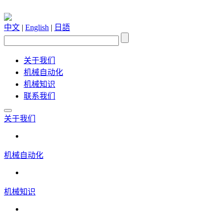
中文
|
English
|
日語
关于我们
机械自动化
机械知识
联系我们
关于我们
机械自动化
机械知识