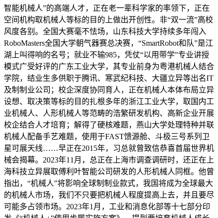
智能机械人”的高端人才，正在老一辈科学家的率领下，正在
空间机构取机械人等标的目的上做出开创性。非“双一流”高校
风度各别。全国大赛毫不怯场，山东科技大学持续多年闯入
RoboMasters全国大学朝气器赛总决赛，“SmartRobot和队”是江
湖上叫得响的名号；就业不输985，凭仗“以用带学”专业讲授
模式广受好评的广东工业大学，其专业前身为粤港机械人结合
学院，结业生多供职于腾讯、寒武纪科技、大疆立异等出名IT
及制制业公司；校企深度协同育人，正在机械人本体布局立异
设想、取决策等标的目的扎根多年的浙江工业大学，取国内工
业机械人、人形机械人等范畴的浩繁研发机构、高新企业开展
校企结合人才培育；解得了硬核难题，燕山大学处理特种并联
机械人配备手艺难题，使用于FAST馈源舱、斗极三号系列卫
星可展天线……早正在2015年，习总就曾致信恭喜首届世界机
械会揭幕。2023年11月，总正在上海市调查调研时，还正在上
海科技立异展取傅利叶智能公司研发的人形机械人同框。他曾
指出，“机械人”将影响全球制制业款式，我国将成为全球最大
的机械人市场，我们不只要把机械人程度提高上去，并且要尽
可能多占领市场。2023年1月，工业和消息化部等十七部分印