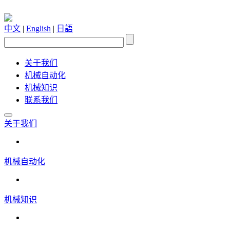
中文
|
English
|
日語
关于我们
机械自动化
机械知识
联系我们
关于我们
机械自动化
机械知识