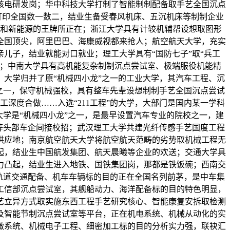
核电研发岗；华中科技大学打制了智能制制配备取手艺全国沉点
打印全国数一数二，结业生备受春风机床、五沉机床等制制企业
化和新能源的王牌所正在；浙江大学具有计较机辅帮设想取图形
全国顶尖，阿里巴巴、海康威视都来抢人；航空航天大学，充实
儿子，结业就能对口就业；理工大学具有“国防七子”取“兵工
儿；中南大学具有高机能复杂制制沉点尝试室、极端服役机能精
大学归并了原“机械四小龙”之一的工业大学，其汽车工程、沉
之一，保守机械强校，具有整车先辈设想制制手艺全国沉点尝试
深度合做……入选“211工程”的大学，大部门是国内某一学科
学是“机械四小龙”之一，是最早设置汽车专业的院校之一，建
等头部车企间接校招；武汉理工大学共建光纤传感手艺国度工程
供应地；南京航空航天大学将航空航天范畴的劣势取机械工程无
起，结业生中国航发集团、航天晨曦等企业的欢送；交通大学具
力凸起，结业生进入地铁、国铁集团岗，那都是铁饭碗；西南交
轨道交通配备、机车车辆标的目的正在全国名列前茅，是中车集
工信部沉点尝试室，其舰船动力、海洋配备标的目的特色明显，
艺立异方式取实施东西工程手艺研究核心、智能康复安拆取检测
及智能节制沉点尝试室等平台，正在机电系统、机械从动化的实
微系统、机械电子工程、细密加工标的目的分析实力强，联袂汇